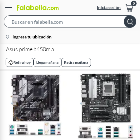
Inicia sesión
Search
Bar
location-
Ingresa tu ubicación
icon
Asus prime b450m a
Retira hoy
Llega mañana
Retira mañana