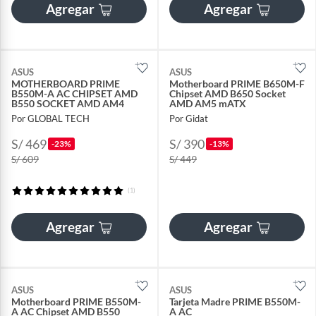
Agregar
Agregar
ASUS
ASUS
MOTHERBOARD PRIME
Motherboard PRIME B650M-F
B550M-A AC CHIPSET AMD
Chipset AMD B650 Socket
B550 SOCKET AMD AM4
AMD AM5 mATX
Por GLOBAL TECH
Por Gidat
S/ 469
S/ 390
-23%
-13%
S/ 609
S/ 449
(1)
Agregar
Agregar
ASUS
ASUS
Motherboard PRIME B550M-
Tarjeta Madre PRIME B550M-
A AC Chipset AMD B550
A AC