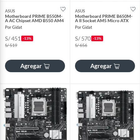
ASUS
ASUS
Motherboard PRIME B550M-
Motherboard PRIME B650M-
A AC Chipset AMD B550 AM4
A II Socket AM5 Micro ATX
Por Gidat
Por Gidat
S/ 451
S/ 570
-13%
-13%
S/ 519
S/ 656
Agregar
Agregar