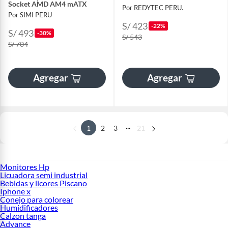
Socket AMD AM4 mATX
Por REDYTEC PERU.
Por SIMI PERU
S/ 423
-22%
S/ 493
-30%
S/ 543
S/ 704
Agregar
Agregar
...
1
2
3
21
Monitores Hp
Licuadora semi industrial
Bebidas y licores Piscano
Iphone x
Conejo para colorear
Humidificadores
Calzon tanga
Advance