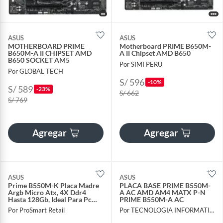
ASUS
ASUS
MOTHERBOARD PRIME
Motherboard PRIME B650M-
B650M-A II CHIPSET AMD
A II Chipset AMD B650
B650 SOCKET AM5
Por SIMI PERU
Por GLOBAL TECH
S/ 596
-10%
S/ 589
-23%
S/ 662
S/ 769
Agregar
Agregar
ASUS
ASUS
Prime B550M-K Placa Madre
PLACA BASE PRIME B550M-
Argb Micro Atx, 4X Ddr4
A AC AMD AM4 MATX P-N
Hasta 128Gb, Ideal Para Pc
PRIME B550M-A AC
Gaming
Por ProSmart Retail
Por TECNOLOGIA INFORMATICA Y CONSULTORIA