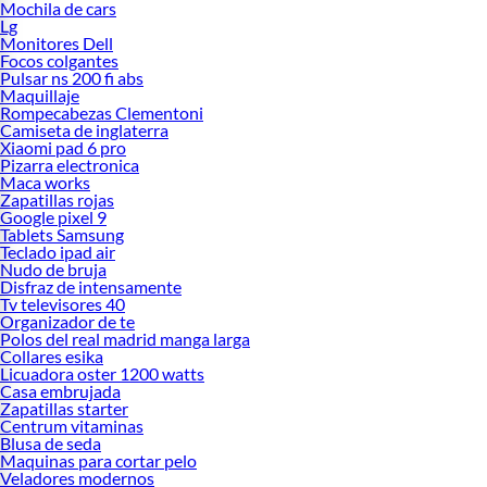
Mochila de cars
Lg
Monitores Dell
Focos colgantes
Pulsar ns 200 fi abs
Maquillaje
Rompecabezas Clementoni
Camiseta de inglaterra
Xiaomi pad 6 pro
Pizarra electronica
Maca works
Zapatillas rojas
Google pixel 9
Tablets Samsung
Teclado ipad air
Nudo de bruja
Disfraz de intensamente
Tv televisores 40
Organizador de te
Polos del real madrid manga larga
Collares esika
Licuadora oster 1200 watts
Casa embrujada
Zapatillas starter
Centrum vitaminas
Blusa de seda
Maquinas para cortar pelo
Veladores modernos