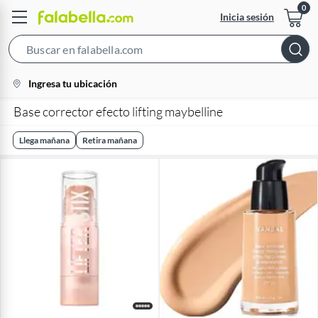
Inicia sesión
Search
Bar
location-
Ingresa tu ubicación
icon
Base corrector efecto lifting maybelline
Llega mañana
Retira mañana