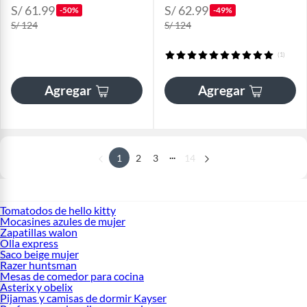
S/ 61.99
S/ 62.99
-50%
-49%
S/ 124
S/ 124
(1)
Agregar
Agregar
...
1
2
3
14
Tomatodos de hello kitty
Mocasines azules de mujer
Zapatillas walon
Olla express
Saco beige mujer
Razer huntsman
Mesas de comedor para cocina
Asterix y obelix
Pijamas y camisas de dormir Kayser