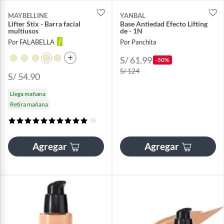
MAYBELLINE
YANBAL
Lifter Stix - Barra facial
Base Antiedad Efecto Lifting
multiusos
de - 1N
Por FALABELLA
Por Panchita
S/ 61.99
-50%
S/ 124
S/ 54.90
Llega mañana
Retira mañana
(6)
Agregar
Agregar