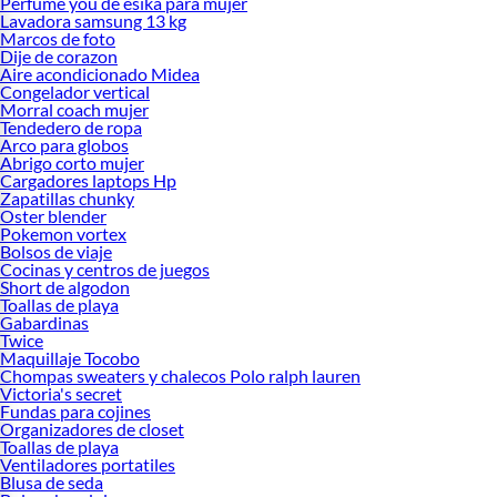
Perfume you de esika para mujer
Lavadora samsung 13 kg
Marcos de foto
Dije de corazon
Aire acondicionado Midea
Congelador vertical
Morral coach mujer
Tendedero de ropa
Arco para globos
Abrigo corto mujer
Cargadores laptops Hp
Zapatillas chunky
Oster blender
Pokemon vortex
Bolsos de viaje
Cocinas y centros de juegos
Short de algodon
Toallas de playa
Gabardinas
Twice
Maquillaje Tocobo
Chompas sweaters y chalecos Polo ralph lauren
Victoria's secret
Fundas para cojines
Organizadores de closet
Toallas de playa
Ventiladores portatiles
Blusa de seda