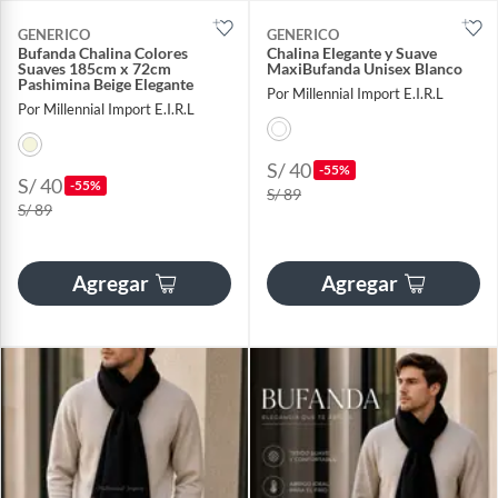
GENERICO
GENERICO
Bufanda Chalina Colores
Chalina Elegante y Suave
Suaves 185cm x 72cm
MaxiBufanda Unisex Blanco
Pashimina Beige Elegante
Por Millennial Import E.I.R.L
Por Millennial Import E.I.R.L
S/ 40
-55%
S/ 40
-55%
S/ 89
S/ 89
Agregar
Agregar