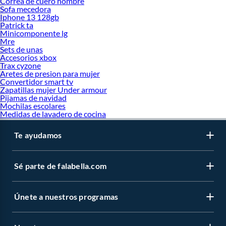
Correa de cuero hombre
Sofa mecedora
Iphone 13 128gb
Patrick ta
Minicomponente lg
Mre
Sets de unas
Accesorios xbox
Trax cyzone
Aretes de presion para mujer
Convertidor smart tv
Zapatillas mujer Under armour
Pijamas de navidad
Mochilas escolares
Medidas de lavadero de cocina
Te ayudamos
Sé parte de falabella.com
Únete a nuestros programas