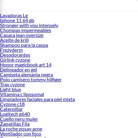
Lavadoras Lg
Iphone 11 64 gb
Stronger with you intensely
Chompas impermeables
Casaca jean oversize
Aceite de krill
Shampoo para la caspa
Frezyderm
Desodorantes
Girlink cyzone
Honor magicbook art 14
Delineador en gel
Camiseta alemania negra
Polo camisero tommy hilfiger
Trax cyzone
Light blue
Vitamina c liposomal
Limpiadores faciales para piel mixta
Cyzone c18
Caterpillar
Logitech g640
Cuello neru mujer
Zapatillas Fila
La roche posay acne
Ventilador con foco