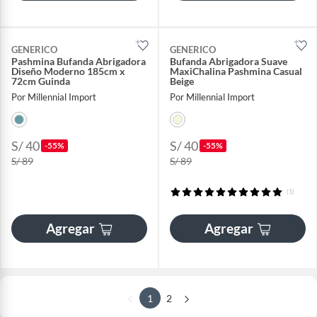
GENERICO
GENERICO
Pashmina Bufanda Abrigadora
Bufanda Abrigadora Suave
Diseño Moderno 185cm x
MaxiChalina Pashmina Casual
72cm Guinda
Beige
Por Millennial Import
Por Millennial Import
S/ 40
S/ 40
-55%
-55%
S/ 89
S/ 89
(1)
Agregar
Agregar
1
2