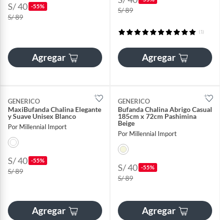
S/ 40
-55%
S/ 89
S/ 89
(1)
Agregar
Agregar
GENERICO
GENERICO
MaxiBufanda Chalina Elegante
Bufanda Chalina Abrigo Casual
y Suave Unisex Blanco
185cm x 72cm Pashimina
Beige
Por Millennial Import
Por Millennial Import
S/ 40
-55%
S/ 40
-55%
S/ 89
S/ 89
Agregar
Agregar