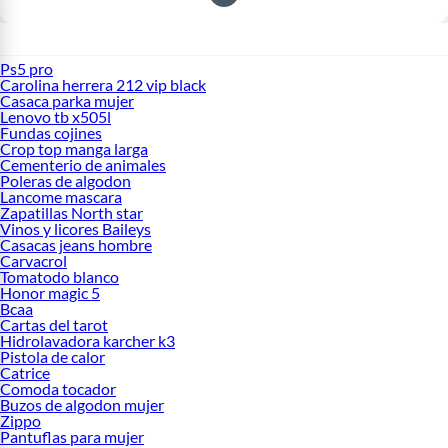
Ps5 pro
Carolina herrera 212 vip black
Casaca parka mujer
Lenovo tb x505l
Fundas cojines
Crop top manga larga
Cementerio de animales
Poleras de algodon
Lancome mascara
Zapatillas North star
Vinos y licores Baileys
Casacas jeans hombre
Carvacrol
Tomatodo blanco
Honor magic 5
Bcaa
Cartas del tarot
Hidrolavadora karcher k3
Pistola de calor
Catrice
Comoda tocador
Buzos de algodon mujer
Zippo
Pantuflas para mujer