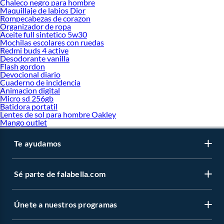
Chaleco negro para hombre
Maquillaje de labios Dior
Rompecabezas de corazon
Organizador de ropa
Aceite full sintetico 5w30
Mochilas escolares con ruedas
Redmi buds 4 active
Desodorante vanilla
Flash gordon
Devocional diario
Cuaderno de incidencia
Animacion digital
Micro sd 256gb
Batidora portatil
Lentes de sol para hombre Oakley
Mango outlet
Te ayudamos
Sé parte de falabella.com
Únete a nuestros programas