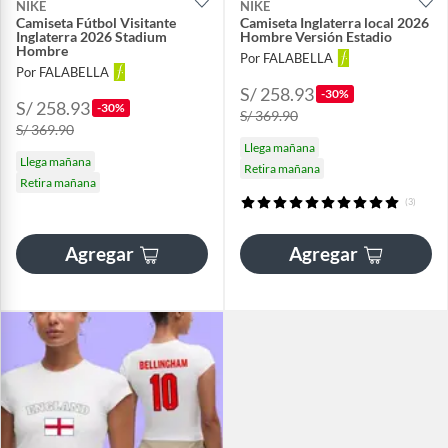
NIKE
NIKE
Camiseta Fútbol Visitante
Camiseta Inglaterra local 2026
Inglaterra 2026 Stadium
Hombre Versión Estadio
Hombre
Por FALABELLA
Por FALABELLA
S/ 258.93
-30%
S/ 258.93
-30%
S/ 369.90
S/ 369.90
Llega mañana
Llega mañana
Retira mañana
Retira mañana
(3)
Agregar
Agregar