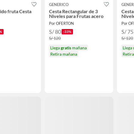
GENERICO
GENER
jido fruta Cesta
Cesta Rectangular de 3
Cesta
Niveles para Frutas acero
Nivel
Por OFERTON
Por O
S/ 80
S/ 75
%
-33%
S/ 120
S/ 120
Llega
gratis
mañana
Llega
Retira mañana
Retir