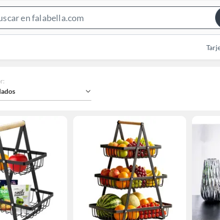
Search
Bar
Tarj
r
:
ados