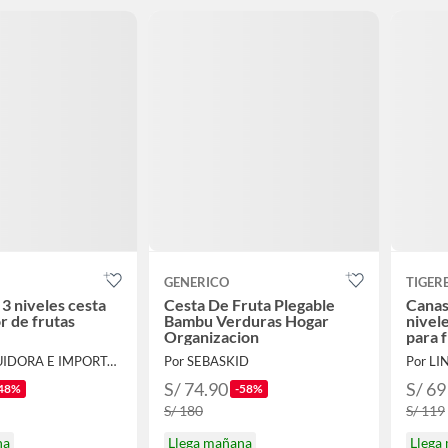
GENERICO
TIGER
3 niveles cesta
Cesta De Fruta Plegable
Canas
r de frutas
Bambu Verduras Hogar
nivel
Organizacion
para 
Por DISTRIBUIDORA E IMPORTADORA
Por SEBASKID
Por L
S/ 74.90
S/ 69
48%
-58%
S/ 180
S/ 119
na
Llega mañana
Llega