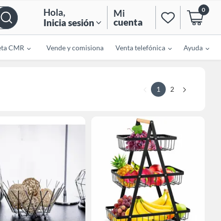
0
Hola
,
Mi
cuenta
Inicia sesión
eta CMR
Vende y comisiona
Venta telefónica
Ayuda
1
2