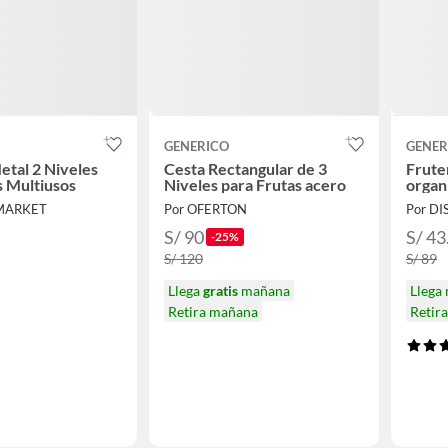
GENERICO
GENER
etal 2 Niveles
Cesta Rectangular de 3
Frute
s Multiusos
Niveles para Frutas acero
organ
 MARKET
Por OFERTON
S/ 90
S/ 43
-25%
S/ 120
S/ 89
Llega
gratis
mañana
Llega
Retira mañana
Retir