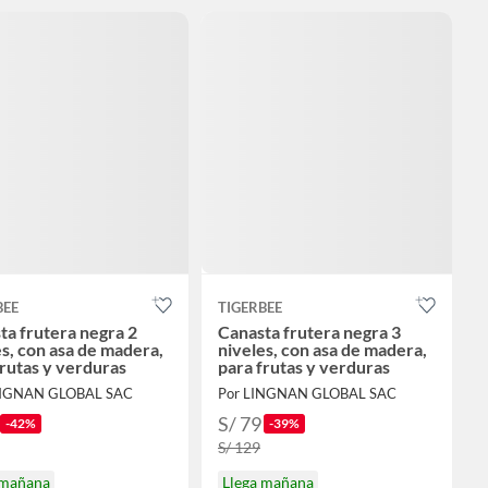
BEE
TIGERBEE
ta frutera negra 2
Canasta frutera negra 3
es, con asa de madera,
niveles, con asa de madera,
frutas y verduras
para frutas y verduras
INGNAN GLOBAL SAC
Por LINGNAN GLOBAL SAC
S/ 79
-42%
-39%
S/ 129
 mañana
Llega mañana