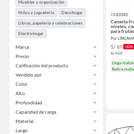
Muebles y organización
Niños y juguetería
Decohogar
TIGERBEE
Canasta fr
Libros, papelería y celebraciones
niveles, c
para fruta
Electrohogar
Por LINGNA
S/ 69
Marca
-42%
S/ 119
Precio
Llega maña
Calificación del producto
Retira mañ
Vendido por
Color
Alto
Profundidad
Capacidad de carga
Material
Largo