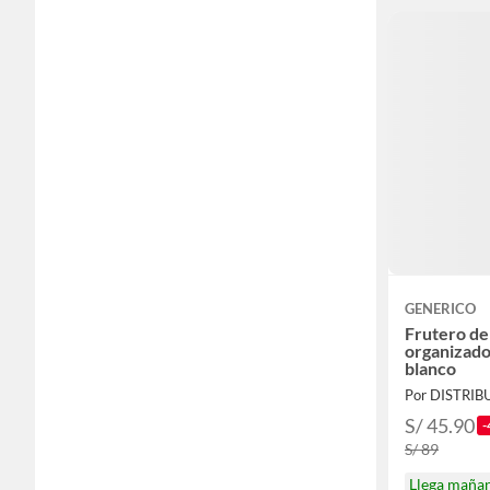
GENERICO
Frutero de 
organizado
blanco
S/ 45.90
-
S/ 89
Llega maña