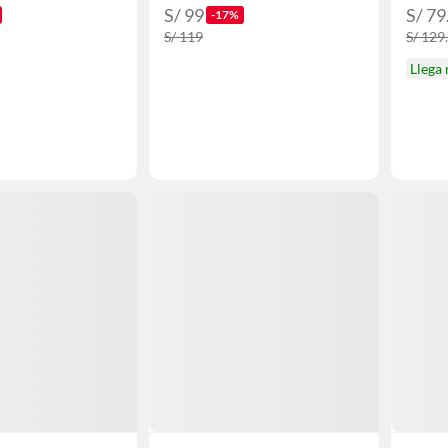
S/ 99
S/ 79
-17%
S/ 119
S/ 129
Llega