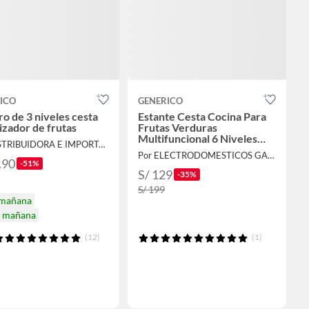
ICO
GENERICO
ro de 3 niveles cesta
Estante Cesta Cocina Para
izador de frutas
Frutas Verduras
Multifuncional 6 Niveles
Por DISTRIBUIDORA E IMPORTADORA
Cuadrado
Por ELECTRODOMESTICOS GALEXA
.90
-51%
S/ 129
-35%
S/ 199
 mañana
a mañana
(12)
(1)