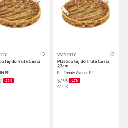
RTY
VATYERTY
co tejido fruta Cesta
Plástico tejido fruta Cesta
22cm
SIN PE
Por Trendy Avenue PE
9
S/ 99
-29%
-17%
S/ 119