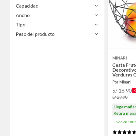
Capacidad
Ancho
Tipo
Peso del producto
MINARI
Cesta Frut
Decorativo
Verduras 
Por Minari
S/ 18.90
-
S/ 29.90
Llega maña
Retira mañ
Envío en 180 