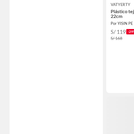
VATYERTY
Plástico te
22cm
Por YISIN PE
S/ 119
-29
S/ 168