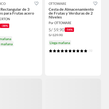
ICO
OTTOWARE
 Rectangular de 3
Cesta de Almacenamiento
es para Frutas acero
de Frutas y Verduras de 2
Niveles
FERTON
Por OTTOWARE
-38%
S/ 59.90
-54%
S/ 129.90
 mañana
Llega mañana
a mañana
(1)