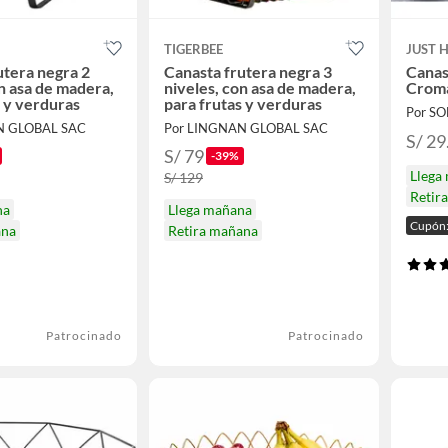
TIGERBEE
JUST 
utera negra 2
Canasta frutera negra 3
Canas
on asa de madera,
niveles, con asa de madera,
Crom
s y verduras
para frutas y verduras
Por S
N GLOBAL SAC
Por LINGNAN GLOBAL SAC
S/ 29
S/ 79
-39%
Llega
S/ 129
Retir
na
Llega mañana
Cupón:
ana
Retira mañana
Patrocinado
Patrocinado