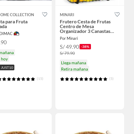
HOME COLLECTION
MINARI
ta para Fruta
Frutero Cesta de Frutas
ada
Centro de Mesa
Organizador 3 Canastas
ODIMAC
936C
Por Minari
.90
S/ 49.90
-38%
 mañana
S/ 79.90
a hoy
Llega mañana
 JUST10
Retira mañana
(15)
(5)