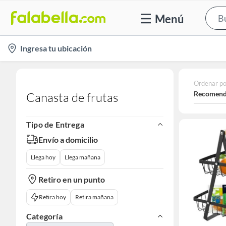
Menú
location-
Ingresa tu ubicación
icon
Ordenar po
Recomend
Canasta de frutas
Tipo de Entrega
Envío a domicilio
Llega hoy
Llega mañana
Retiro en un punto
Retira hoy
Retira mañana
Categoría