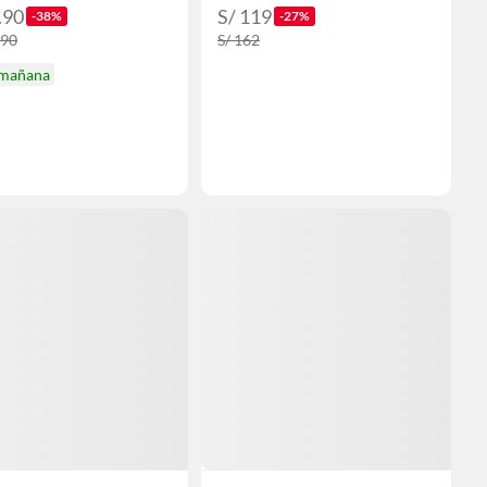
.90
S/ 119
-38%
-27%
.90
S/ 162
 mañana