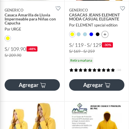
GENERICO
GENERICO
Casaca Amarilla de Lluvia
CASACAS JEANS ELEMENT
Impermeable para Niñas con
MODA CASUAL ELEGANTE
Capucha
Por ELEMENT special edition
Por URGE
S/ 119 - S/ 129
-30%
S/ 109.90
-48%
S/ 169 - S/ 259
S/ 209.90
Retira mañana
(16)
Agregar
Agregar