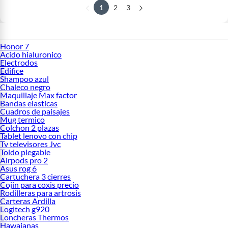
1
2
3
Honor 7
Acido hialuronico
Electrodos
Edifice
Shampoo azul
Chaleco negro
Maquillaje Max factor
Bandas elasticas
Cuadros de paisajes
Mug termico
Colchon 2 plazas
Tablet lenovo con chip
Tv televisores Jvc
Toldo plegable
Airpods pro 2
Asus rog 6
Cartuchera 3 cierres
Cojin para coxis precio
Rodilleras para artrosis
Carteras Ardilla
Logitech g920
Loncheras Thermos
Hawaianas