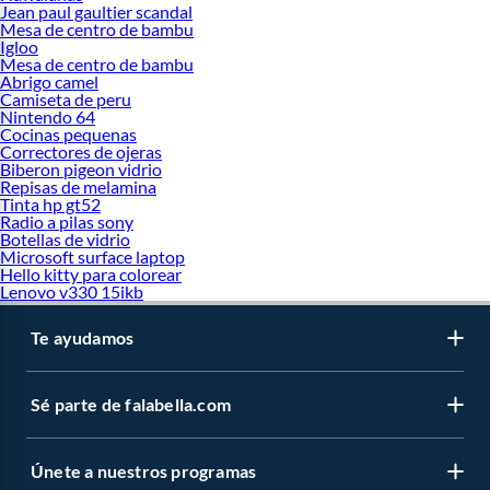
Jean paul gaultier scandal
Mesa de centro de bambu
Igloo
Mesa de centro de bambu
Abrigo camel
Camiseta de peru
Nintendo 64
Cocinas pequenas
Correctores de ojeras
Biberon pigeon vidrio
Repisas de melamina
Tinta hp gt52
Radio a pilas sony
Botellas de vidrio
Microsoft surface laptop
Hello kitty para colorear
Lenovo v330 15ikb
Te ayudamos
Sé parte de falabella.com
Únete a nuestros programas