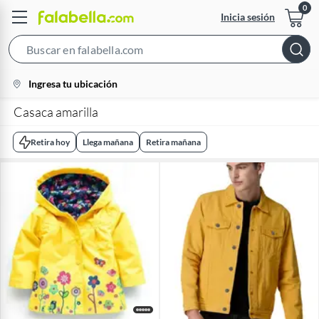
Inicia sesión
Search
Bar
location-
Ingresa tu ubicación
icon
Casaca amarilla
Retira hoy
Llega mañana
Retira mañana