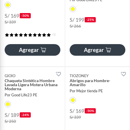
S/ 169
-50%
S/ 199
-25%
S/ 339
S/ 266
(1)
Agregar
Agregar
GIOIO
TIOZONEY
Chaqueta Sintética Hombre
Abrigos para Hombre-
Lavada Ligera Motera Urbana
Amarillo
Moderna​
Por Mejor tienda PE
Por Good Life23 PE
S/ 169
-50%
S/ 189
-24%
S/ 339
S/ 250