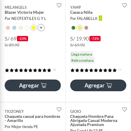
MELANGELS
YAMP
Blazer Victoria Mujer
Casaca Niña
Por NEOTEXTILES G Y L
Por FALABELLA
S/ 69
S/ 19.90
-23%
-72%
S/ 89.90
S/ 69.90
Llega mañana
Retira mañana
(8)
(7)
Agregar
Agregar
TIOZONEY
GIOIO
Chaqueta casual para hombres
Chaqueta Hombre Pana
- Amarillo
Abrigada Casual Moderna
Ajustada Premium​
Por Mejor tienda PE
Por Good Life23 PE