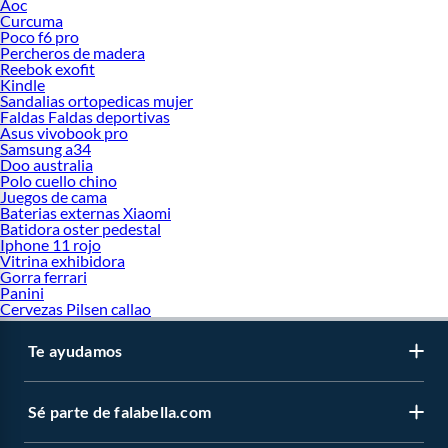
Aoc
Curcuma
Poco f6 pro
Percheros de madera
Reebok exofit
Kindle
Sandalias ortopedicas mujer
Faldas Faldas deportivas
Asus vivobook pro
Samsung a34
Doo australia
Polo cuello chino
Juegos de cama
Baterias externas Xiaomi
Batidora oster pedestal
Iphone 11 rojo
Vitrina exhibidora
Gorra ferrari
Panini
Cervezas Pilsen callao
Te ayudamos
Sé parte de falabella.com