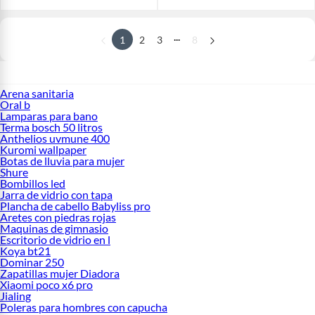
...
1
2
3
8
Arena sanitaria
Oral b
Lamparas para bano
Terma bosch 50 litros
Anthelios uvmune 400
Kuromi wallpaper
Botas de lluvia para mujer
Shure
Bombillos led
Jarra de vidrio con tapa
Plancha de cabello Babyliss pro
Aretes con piedras rojas
Maquinas de gimnasio
Escritorio de vidrio en l
Koya bt21
Dominar 250
Zapatillas mujer Diadora
Xiaomi poco x6 pro
Jialing
Poleras para hombres con capucha