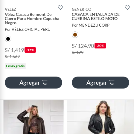
VELEZ
GENERICO
Vélez Casaca Belmont De
CASACA ENTALLADA DE
Cuero Para Hombre Capucha
CUERINA ESTILO MOTO
Negro
Por MENDEZU CORP
Por VÉLEZ OFICIAL PERÚ
S/ 124.90
-30%
S/ 1,419
-15%
S/ 179
S/ 1,669
Envío
gratis
Agregar
Agregar