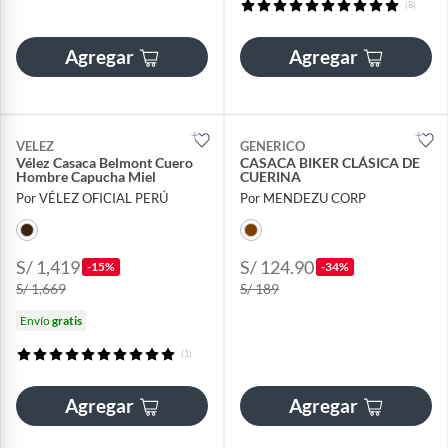
(8)
Agregar
Agregar
VELEZ
GENERICO
Vélez Casaca Belmont Cuero
CASACA BIKER CLÁSICA DE
Hombre Capucha Miel
CUERINA
Por VÉLEZ OFICIAL PERÚ
Por MENDEZU CORP
S/ 1,419
S/ 124.90
-15%
-34%
S/ 1,669
S/ 189
Envío
gratis
(1)
Agregar
Agregar