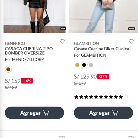
GENERICO
GLAMBITION
CASACA CUERINA TIPO
Casaca Cuerina Biker Clasica
BOMBER OVERSIZE
Por GLAMBITION
Por MENDEZU CORP
S/ 129.90
-27%
S/ 159
-16%
S/ 179
S/ 189
(3)
Agregar
Agregar