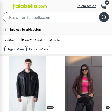
Inicia sesión
Search
Bar
location-
Ingresa tu ubicación
icon
Casaca de cuero con capucha
Llega mañana
Retira mañana