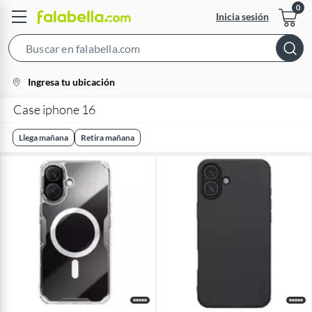
Inicia sesión
Search
Bar
location-
Ingresa tu ubicación
icon
Case iphone 16
Llega mañana
Retira mañana