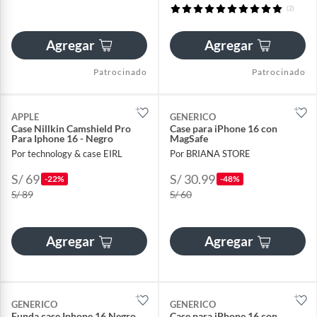
(2)
Agregar
Agregar
Patrocinado
Patrocinado
APPLE
GENERICO
Case Nillkin Camshield Pro
Case para iPhone 16 con
Para Iphone 16 - Negro
MagSafe
Por technology & case EIRL
Por BRIANA STORE
S/ 69
S/ 30.99
-22%
-48%
S/ 89
S/ 60
Agregar
Agregar
GENERICO
GENERICO
Funda case Iphone 16 Negro
Case para iPhone 16 con