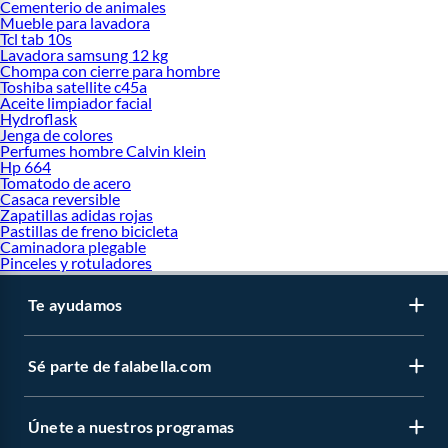
Cementerio de animales
Mueble para lavadora
Tcl tab 10s
Lavadora samsung 12 kg
Chompa con cierre para hombre
Toshiba satellite c45a
Aceite limpiador facial
Hydroflask
Jenga de colores
Perfumes hombre Calvin klein
Hp 664
Tomatodo de acero
Casaca reversible
Zapatillas adidas rojas
Pastillas de freno bicicleta
Caminadora plegable
Pinceles y rotuladores
Te ayudamos
Sé parte de falabella.com
Únete a nuestros programas