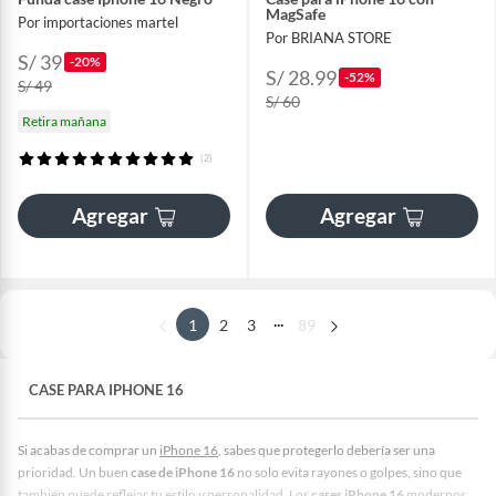
MagSafe
Por importaciones martel
Por BRIANA STORE
S/ 39
-20%
S/ 28.99
-52%
S/ 49
S/ 60
Retira mañana
(2)
Agregar
Agregar
...
1
2
3
89
CASE PARA IPHONE 16
Si acabas de comprar un
iPhone 16
, sabes que protegerlo debería ser una
prioridad. Un buen
case de iPhone 16
no solo evita rayones o golpes, sino que
también puede reflejar tu estilo y personalidad. Los
cases iPhone 16
modernos