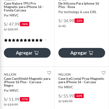
Case Nature TPU Pro
De Silicona Para Iphone 16
Magnetic para iPhone 16 -
Plus - Rosa
Funda Carcasa
Por technology & case EIRL
Por MRVC
S/ 34.99
-22%
S/ 47.99
-56%
S/ 45
S/ 109.99
(1)
Agregar
Agregar
NILLKIN
NILLKIN
Case CamShield Magnetic para
Case IceCrystal Prop Magnetic
iPhone 16 Plus - Carcasa -
para iPhone 16 - Carcasa
Negro
Por MRVC
Por MRVC
S/ 55.99
-63%
S/ 51.99
-57%
S/ 149.99
S/ 119.99