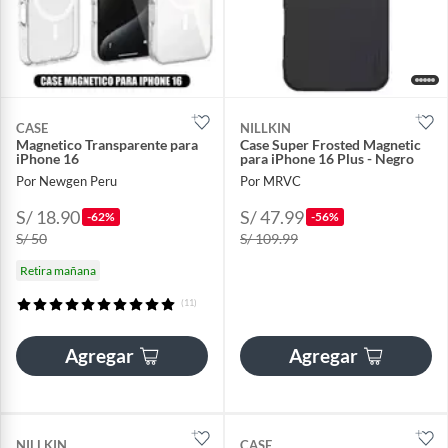
CASE
NILLKIN
Magnetico Transparente para
Case Super Frosted Magnetic
iPhone 16
para iPhone 16 Plus - Negro
Por Newgen Peru
Por MRVC
S/ 18.90
S/ 47.99
-62%
-56%
S/ 50
S/ 109.99
Retira mañana
(11)
Agregar
Agregar
NILLKIN
CASE