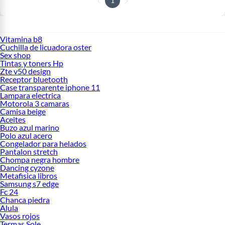
1
Vitamina b8
Cuchilla de licuadora oster
Sex shop
Tintas y toners Hp
Zte v50 design
Receptor bluetooth
Case transparente iphone 11
Lampara electrica
Motorola 3 camaras
Camisa beige
Aceites
Buzo azul marino
Polo azul acero
Congelador para helados
Pantalon stretch
Chompa negra hombre
Dancing cyzone
Metafisica libros
Samsung s7 edge
Fc 24
Chanca piedra
Alula
Vasos rojos
Termas Sole