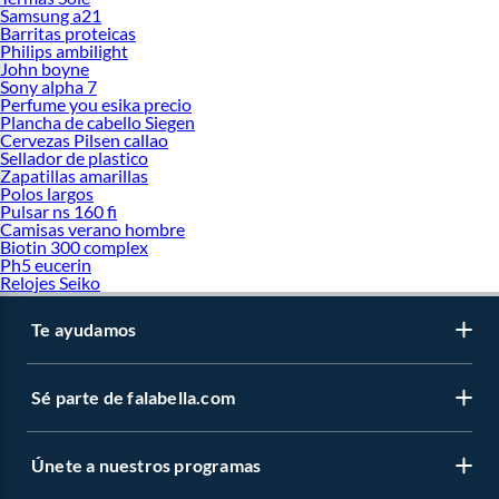
Samsung a21
Barritas proteicas
Philips ambilight
John boyne
Sony alpha 7
Perfume you esika precio
Plancha de cabello Siegen
Cervezas Pilsen callao
Sellador de plastico
Zapatillas amarillas
Polos largos
Pulsar ns 160 fi
Camisas verano hombre
Biotin 300 complex
Ph5 eucerin
Relojes Seiko
Te ayudamos
Sé parte de falabella.com
Únete a nuestros programas