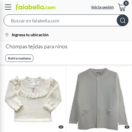
Inicia sesión
Search
Bar
location-
Ingresa tu ubicación
icon
Chompas tejidas para ninos
Retira mañana