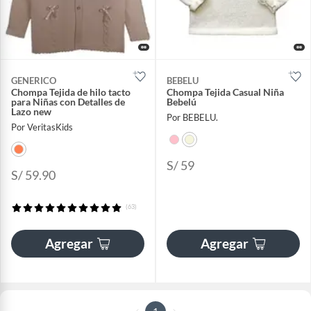
GENERICO
BEBELU
Chompa Tejida de hilo tacto
Chompa Tejida Casual Niña
para Niñas con Detalles de
Bebelú
Lazo new
Por BEBELU.
Por VeritasKids
S/ 59
S/ 59.90
(63)
Agregar
Agregar