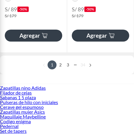
S/ 89
S/ 89
-50%
-50%
S/ 179
S/ 179
Agregar
Agregar
...
1
2
3
34
Zapatillas nino Adidas
Fijador de cejas
Sabanas 1 5 plaza
Pulseras de hilo con iniciales
Cerave gel espumoso
Zapatillas mujer Asics
Maquillaje Maybelline
Codigo enigma
Pedernal
Set de tapers