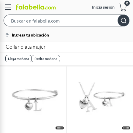
Inicia sesión
Search
Bar
location-
Ingresa tu ubicación
icon
Collar plata mujer
Llega mañana
Retira mañana