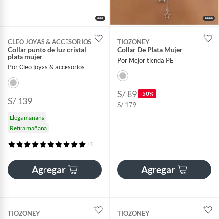
CLEO JOYAS & ACCESORIOS
TIOZONEY
Collar punto de luz cristal
Collar De Plata Mujer
plata mujer
Por Mejor tienda PE
Por Cleo joyas & accesorios
S/ 89
-50%
S/ 139
S/ 179
Llega mañana
Retira mañana
(1)
Agregar
Agregar
TIOZONEY
TIOZONEY