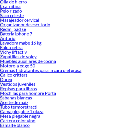
Olla de hierro
L carnitina
Pelo rizado
Saco celeste
Masajeador cervical
Organizador de escritorio
Redmi pad se
Bateria iphone 7
Anturio
Lavadora mabe 16 kg
Falda cebra
Vichy liftactiv
Zapatillas de voley
Muebles auxiliares de cocina
Motorola edge 50
Cremas hidratantes para la cara piel grasa
Calico critters
Durex
Vestidos juveniles
Repisas para libros
Mochilas para hombre Porta
Sabanas blancas
Aceite de maiz
Tubo termoretractil
Cama plegable 1 plaza
Mesa plegable negra
Cartera color vino
Esmalte blanco