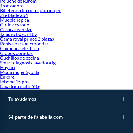
Peluche de kuromi
Tronzadora
Billeteras de cuero para mujer
Zte blade a54
Mueble repisa
Girlink cyzone
Casaca oversize
Taladro bosch 18v
Cama royal prince 2 plazas
Repisa para microondas
Chimenea electrica
Globos dorados
Cuchillos de cocina
Smart diagnosis lavadora lg
Haylou
Moda mujer Sybilla
Enkore
Iphone 15 pro
Lavadora mabe 9 kg
Te ayudamos
Sé parte de falabella.com