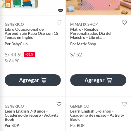
GENERICO
M MATIX SHOP
Libro Ocupacional de
Matix - Regalos
Aprendizaje Papá Oso con 15
Personalizados Dia del
Temas en Inglés
Maestro - Libreta
Personalizada - Maestra de
Por BabyClub
Por Matix Shop
Ingles
S/ 44.90
S/ 52
-31%
S/ 64.90
Agregar
Agregar
GENERICO
GENERICO
Learn English 7-8 años -
Learn English 5-6 años -
Cuaderno de repaso - Activity
Cuaderno de repaso - Activity
Book
Book
Por BDP
Por BDP