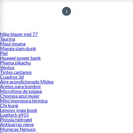
1
Nike blazer mid 77
Taurina
Maui moana
Manga slam dunk
Piel
Huawei power bank
Pijama pikachu
Ventus
Tintes castanos
Cuadros 3d
Aire acondicionado Midea
Aretes para hombre
Microfono de solapa
Chompa azul mujer
Mini impresora termica
Chi kung
Lenovo yoga book
Logitech g915
Pistola hidrogel
Antiparras nieve
Munecas Nenuco