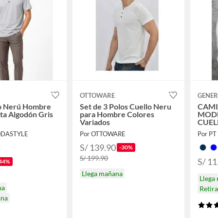
OTTOWARE
GENER
lo Nerú Hombre
Set de 3 Polos Cuello Neru
CAMI
a Algodón Gris
para Hombre Colores
MODE
Variados
CUEL
ODASTYLE
Por OTTOWARE
Por P
S/ 139.90
-30%
S/ 199.90
S/ 11
44%
Llega mañana
Llega
na
Retir
ana