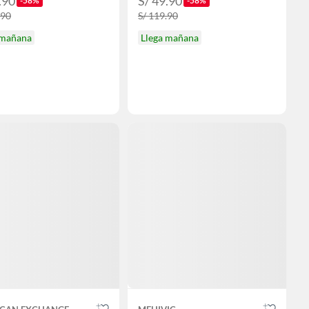
.90
S/ 49.90
-58%
-58%
.90
S/ 119.90
 mañana
Llega mañana