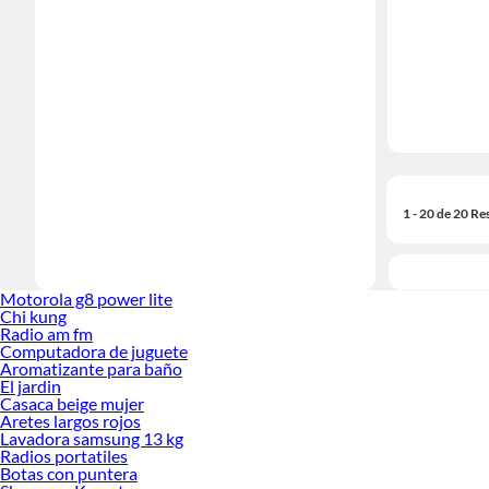
1 - 20 de 20 Re
Motorola g8 power lite
Chi kung
Radio am fm
Computadora de juguete
Aromatizante para baño
El jardin
Casaca beige mujer
Aretes largos rojos
Lavadora samsung 13 kg
Radios portatiles
Botas con puntera