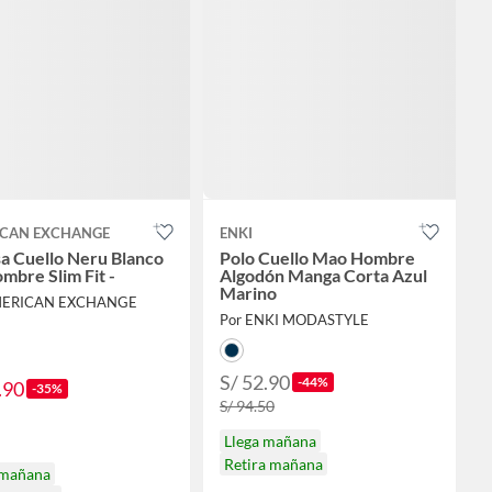
CAN EXCHANGE
ENKI
a Cuello Neru Blanco
Polo Cuello Mao Hombre
mbre Slim Fit -
Algodón Manga Corta Azul
Marino
MERICAN EXCHANGE
Por ENKI MODASTYLE
S/ 52.90
-44%
.90
-35%
S/ 94.50
Llega mañana
Retira mañana
 mañana