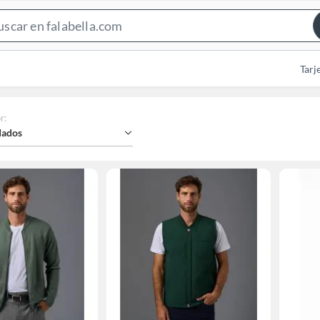
Search
Bar
Tarj
r
:
ados