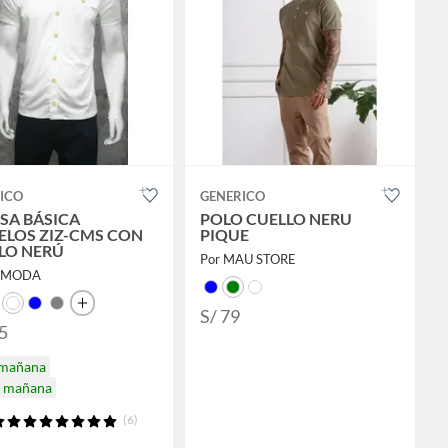
ICO
GENERICO
SA BÁSICA
POLO CUELLO NERU
LOS ZIZ-CMS CON
PIQUE
LO NERÚ
Por MAU STORE
T MODA
S/ 79
5
 mañana
a mañana
(6)