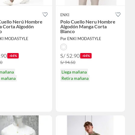
ENKI
Cuello Nerú Hombre
Polo Cuello Neru Hombre
 Corta Algodón
Algodón Manga Corta
o
Blanco
NKI MODASTYLE
Por ENKI MODASTYLE
.90
S/ 52.90
-44%
-44%
50
S/ 94.50
 mañana
Llega mañana
a mañana
Retira mañana