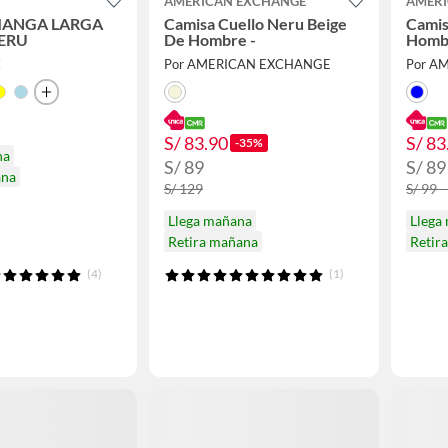
AMERICAN EXCHANGE
AMERI
MANGA LARGA
Camisa Cuello Neru Beige
Camis
ERU
De Hombre -
Homb
C
Por AMERICAN EXCHANGE
Por A
S/ 83.90
S/ 83
-35%
na
S/ 89
S/ 89
ana
S/ 129
S/ 99 -
Llega mañana
Llega
Retira mañana
Retir
(4)
(1)