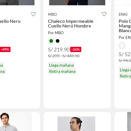
MBO
ENKI
ello Neru
Chaleco Impermeable
Polo 
Cuello Nerú Hombre
Manga
Blanc
Por MBO
Por E
S/ 219.90
-49%
-26%
S/ 52
S/ 299 - S/ 449.90
S/ 94.
na
Llega mañana
Llega
ana
Retira mañana
Retir