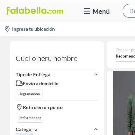
Menú
location-
Ingresa tu ubicación
icon
Ordenar po
Recomend
Cuello neru hombre
Tipo de Entrega
Envío a domicilio
Llega mañana
Retiro en un punto
Retira mañana
Categoría