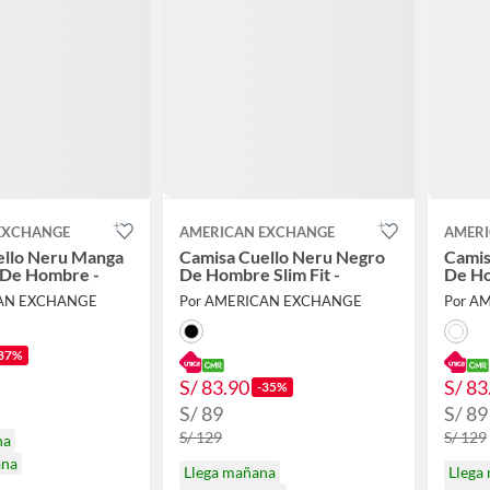
EXCHANGE
AMERICAN EXCHANGE
AMERI
ello Neru Manga
Camisa Cuello Neru Negro
Camis
 De Hombre -
De Hombre Slim Fit -
De Ho
CAN EXCHANGE
Por AMERICAN EXCHANGE
Por A
37%
S/ 83.90
S/ 83
-35%
S/ 89
S/ 89
S/ 129
S/ 129
na
ana
Llega mañana
Llega