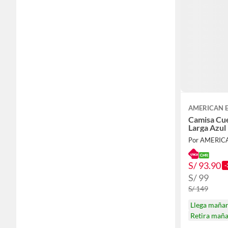
AMERICAN 
Camisa Cu
Larga Azul
Por AMERI
S/ 93.90
-
S/ 99
S/ 149
Llega maña
Retira mañ