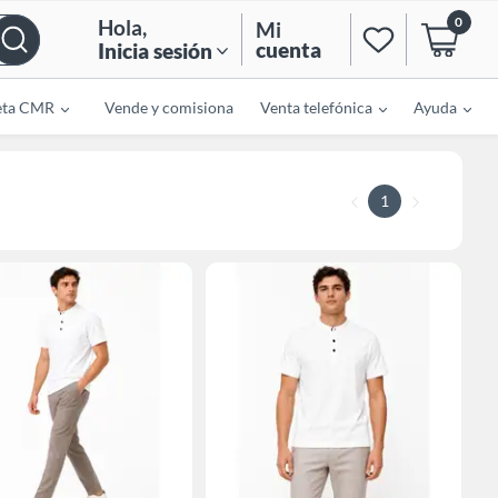
0
Hola
,
Mi
cuenta
Inicia sesión
eta CMR
Vende y comisiona
Venta telefónica
Ayuda
1