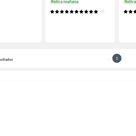
Retira mañana
Retir
(2)
1
sultados