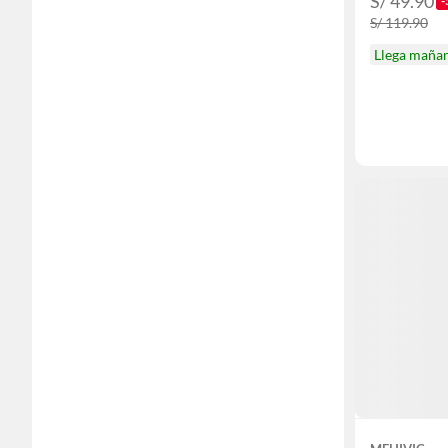
S/ 49.90
-
S/ 119.90
Llega maña