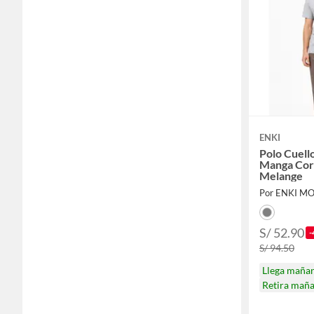
ENKI
Polo Cuel
Manga Cort
Melange
Por ENKI M
S/ 52.90
-
S/ 94.50
Llega maña
Retira mañ