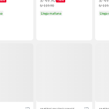
S/ 49.90
S/ 49
58%
-58%
S/ 119.90
S/ 119
na
Llega mañana
Llega