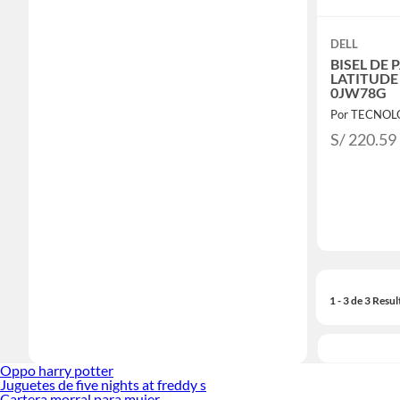
DELL
BISEL DE
LATITUDE 
0JW78G
S/ 220.59
1 - 3 de 3 Resu
Oppo harry potter
Juguetes de five nights at freddy s
Cartera morral para mujer