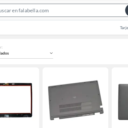
Search
Bar
Tarj
r
:
ados