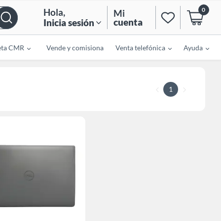
0
Hola
,
Mi
cuenta
Inicia sesión
eta CMR
Vende y comisiona
Venta telefónica
Ayuda
1