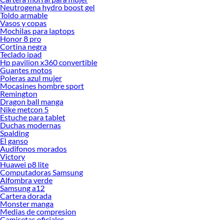
Neutrogena hydro boost gel
Toldo armable
Vasos y copas
Mochilas para laptops
Honor 8 pro
Cortina negra
Teclado ipad
Hp pavilion x360 convertible
Guantes motos
Poleras azul mujer
Mocasines hombre sport
Remington
Dragon ball manga
Nike metcon 5
Estuche para tablet
Duchas modernas
Spalding
El ganso
Audifonos morados
Victory
Huawei p8 lite
Computadoras Samsung
Alfombra verde
Samsung a12
Cartera dorada
Monster manga
Medias de compresion
Camisetas oficiales