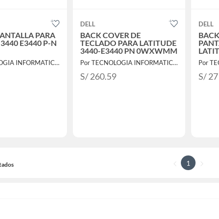
DELL
DELL
 PANTALLA PARA
BACK COVER DE
BACK 
3440 E3440 P-N
TECLADO PARA LATITUDE
PANT
3440-E3440 PN 0WXWMM
LATI
067F
Por TECNOLOGIA INFORMATICA Y CONSULTORIA
Por TECNOLOGIA INFORMATICA Y CONSULTORIA
S/ 260.59
S/ 27
1
ltados