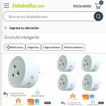
Inicia sesión
Search
Bar
location-
Ingresa tu ubicación
icon
Enchufe inteligente
Retira hoy
Llega hoy
Llega mañana
Retira mañana