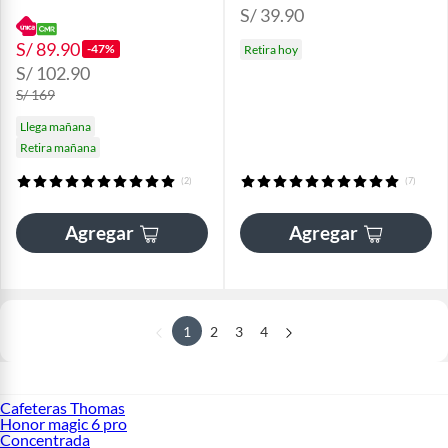
S/ 39.90
S/ 89.90
-47%
Retira hoy
S/ 102.90
S/ 169
Llega mañana
Retira mañana
(2)
(7)
Agregar
Agregar
1
2
3
4
Cafeteras Thomas
Honor magic 6 pro
Concentrada