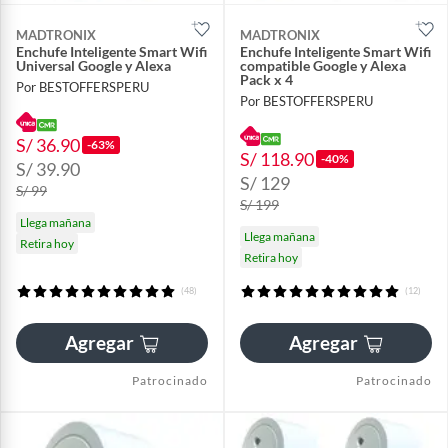
MADTRONIX
MADTRONIX
Enchufe Inteligente Smart Wifi
Enchufe Inteligente Smart Wifi
Universal Google y Alexa
compatible Google y Alexa
Pack x 4
Por BESTOFFERSPERU
Por BESTOFFERSPERU
S/ 36.90
-63%
S/ 118.90
-40%
S/ 39.90
S/ 129
S/ 99
S/ 199
Llega mañana
Llega mañana
Retira hoy
Retira hoy
(48)
(12)
Agregar
Agregar
Patrocinado
Patrocinado