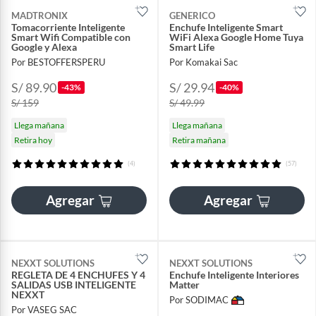
MADTRONIX
GENERICO
Tomacorriente Inteligente
Enchufe Inteligente Smart
Smart Wifi Compatible con
WiFi Alexa Google Home Tuya
Google y Alexa
Smart Life
Por BESTOFFERSPERU
Por Komakai Sac
S/ 89.90
S/ 29.94
-43%
-40%
S/ 159
S/ 49.99
Llega mañana
Llega mañana
Retira hoy
Retira mañana
(4)
(57)
Agregar
Agregar
NEXXT SOLUTIONS
NEXXT SOLUTIONS
REGLETA DE 4 ENCHUFES Y 4
Enchufe Inteligente Interiores
SALIDAS USB INTELIGENTE
Matter
NEXXT
Por SODIMAC
Por VASEG SAC