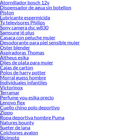
Atornillador bosch 12v
Dispensador de agua sin botellon
Piston
Lubricante espermicida
Tv televisores Philips
Sony camera dsc w830
Samsung j6 plus
Casaca con peluche mujer
Desodorante para piel sensible mujer
Oster blender
Aspiradoras Thomas
Altheus esika
Dijes de plata para mujer
Cajas de carton
Polos de harry potter
Morral guess hombre
Individuales infantiles
Victorinox
Terramar
Perfume you esika precio
Lenovo flex
Cuello chino polo deportivo
Zippo
Ropa deportiva hombre Puma
Natures bounty
Sueter de lana
Colchones avalon
Bicimoto