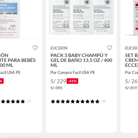
EUCERIN
EUCER
IÓN
PACK 3 BABY CHAMPÚ Y
SET 
TE PARA BEBÉS
GEL DE BAÑO 13.5 OZ / 400
CREM
400 ML
ML
ECCE
acil USA PE
Por Compra Facil USA PE
Por Co
S/ 229
S/ 26
%
-41%
S/ 385
S/ 359
(1)
(4)