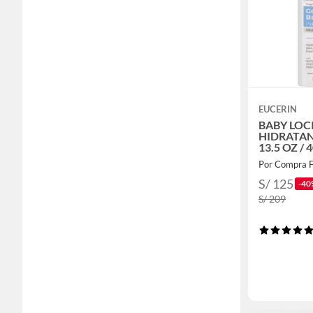
EUCERIN
BABY LOC
HIDRATAN
13.5 OZ / 
Por Compra F
S/ 125
-40
S/ 209