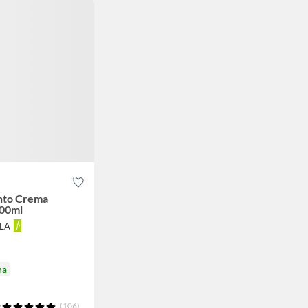
nto Crema
200ml
LLA
na
(106)