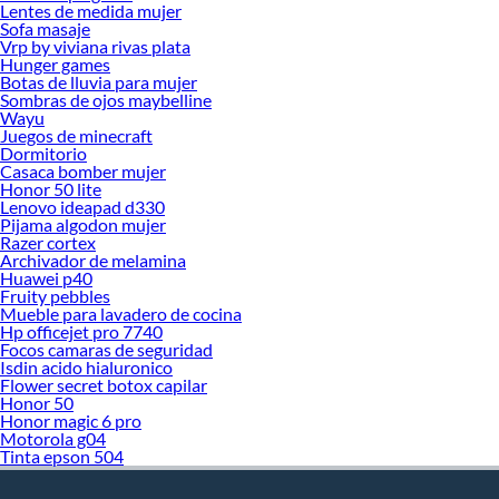
Lentes de medida mujer
Sofa masaje
Vrp by viviana rivas plata
Hunger games
Botas de lluvia para mujer
Sombras de ojos maybelline
Wayu
Juegos de minecraft
Dormitorio
Casaca bomber mujer
Honor 50 lite
Lenovo ideapad d330
Pijama algodon mujer
Razer cortex
Archivador de melamina
Huawei p40
Fruity pebbles
Mueble para lavadero de cocina
Hp officejet pro 7740
Focos camaras de seguridad
Isdin acido hialuronico
Flower secret botox capilar
Honor 50
Honor magic 6 pro
Motorola g04
Tinta epson 504