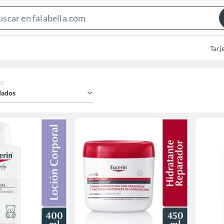
Search
Bar
Tarj
r
:
ados