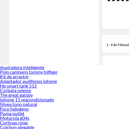
1 - 9 de 9 Resu
Aspiradora inteligente
Polo camisero tommy hilfiger
Kit de arrastre
Adaptador audifonos iphone
Hp smart tank 515
Corbata celeste
The great gatsby
Iphone 11 reacondicionado
Nivea tono natural
Foco halogeno
Puma outlet
Motorola g04s
Cortinas rojas
Colchon plegable