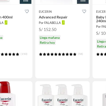
EUCERIN
EUCER
n 400ml
Advanced Repair
Baby 
240m
LLA
Por FALABELLA
Por F
S/ 152.50
S/ 10
na
Llega mañana
Llega
Retira hoy
Retir
(150)
(58)