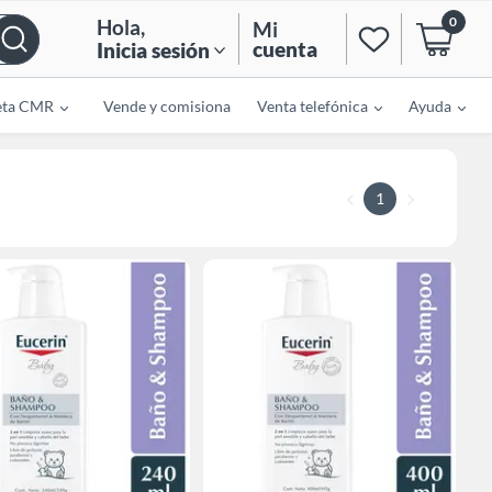
0
Hola
,
Mi
cuenta
Inicia sesión
eta CMR
Vende y comisiona
Venta telefónica
Ayuda
1