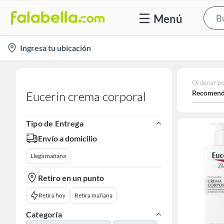
Menú
location-
Ingresa tu ubicación
icon
Ordenar po
Recomend
Eucerin crema corporal
Tipo de Entrega
Envío a domicilio
Llega mañana
Retiro en un punto
Retira hoy
Retira mañana
Categoría