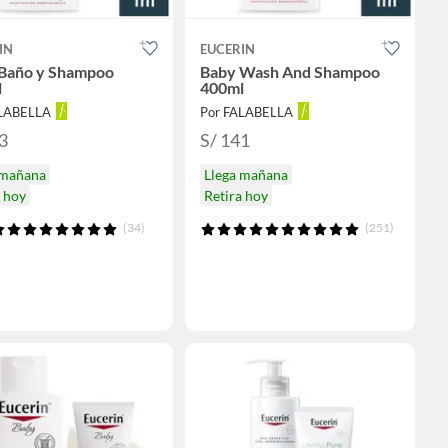
IN
EUCERIN
Baño y Shampoo
Baby Wash And Shampoo
l
400ml
ALABELLA
Por FALABELLA
3
S/ 141
 mañana
Llega mañana
a hoy
Retira hoy
(34)
(251)