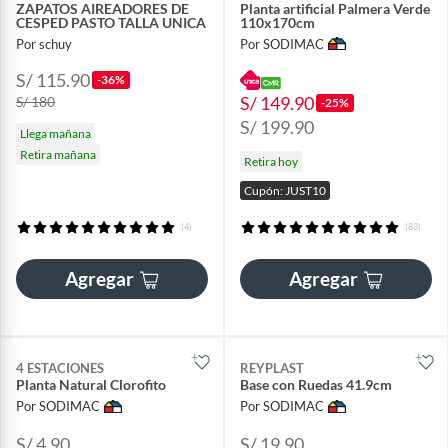
ZAPATOS AIREADORES DE
Planta artificial Palmera Verde
CESPED PASTO TALLA UNICA
110x170cm
Por schuy
Por SODIMAC
S/ 115.90
-36%
S/ 149.90
S/ 180
-25%
S/ 199.90
Llega mañana
Retira mañana
Retira hoy
Cupón: JUST10
(4)
(83)
Agregar
Agregar
4 ESTACIONES
REYPLAST
Planta Natural Clorofito
Base con Ruedas 41.9cm
Por SODIMAC
Por SODIMAC
S/ 4.90
S/ 19.90