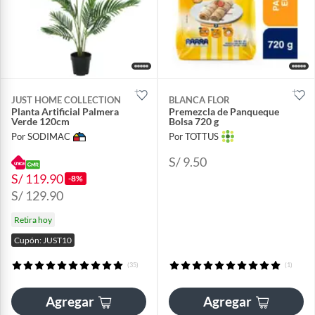
JUST HOME COLLECTION
BLANCA FLOR
Planta Artificial Palmera
Premezcla de Panqueque
Verde 120cm
Bolsa 720 g
Por SODIMAC
Por TOTTUS
S/ 9.50
S/ 119.90
-8%
S/ 129.90
Retira hoy
Cupón: JUST10
(35)
(1)
Agregar
Agregar