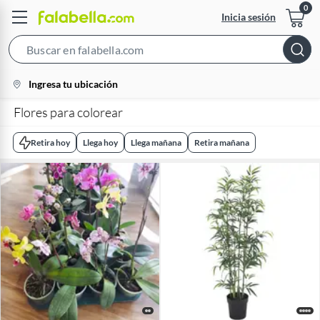
Inicia sesión
Search
Bar
location-
Ingresa tu ubicación
icon
Flores para colorear
Retira hoy
Llega hoy
Llega mañana
Retira mañana