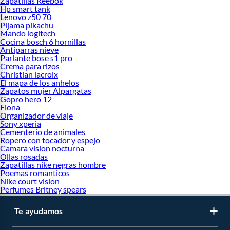
Zapatillas Reebok
Hp smart tank
Lenovo z50 70
Pijama pikachu
Mando logitech
Cocina bosch 6 hornillas
Antiparras nieve
Parlante bose s1 pro
Crema para rizos
Christian lacroix
El mapa de los anhelos
Zapatos mujer Alpargatas
Gopro hero 12
Fiona
Organizador de viaje
Sony xperia
Cementerio de animales
Ropero con tocador y espejo
Camara vision nocturna
Ollas rosadas
Zapatillas nike negras hombre
Poemas romanticos
Nike court vision
Perfumes Britney spears
Te ayudamos