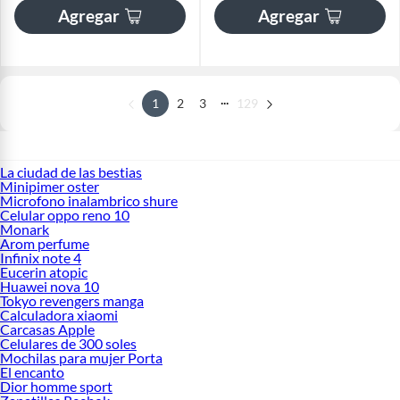
Agregar
Agregar
...
1
2
3
129
La ciudad de las bestias
Minipimer oster
Microfono inalambrico shure
Celular oppo reno 10
Monark
Arom perfume
Infinix note 4
Eucerin atopic
Huawei nova 10
Tokyo revengers manga
Calculadora xiaomi
Carcasas Apple
Celulares de 300 soles
Mochilas para mujer Porta
El encanto
Dior homme sport