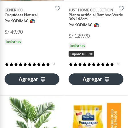
GENERICO
JUST HOME COLLECTION
Orquídeas Natural
Planta artificial Bamboo Verde
36x143cm
Por SODIMAC
Por SODIMAC
S/ 49.90
S/ 129.90
Retira hoy
Retira hoy
Cupón: JUST10
(9)
(70)
Agregar
Agregar