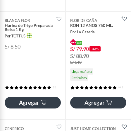
BLANCA FLOR
FLOR DE CAÑA
Harina de Trigo Preparada
RON 12 AÑOS 750 ML.
Bolsa 1 Kg
Por La Cazeria
Por TOTTUS
S/ 8.50
S/ 79.90
-43%
S/ 88.90
S/ 140
Llega mañana
Retira hoy
(3)
(60)
Agregar
Agregar
GENERICO
JUST HOME COLLECTION