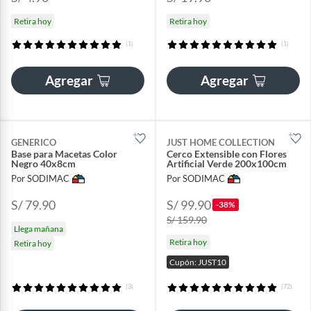
Retira hoy
Retira hoy
(1)
(1)
Agregar
Agregar
GENERICO
JUST HOME COLLECTION
Base para Macetas Color
Cerco Extensible con Flores
Negro 40x8cm
Artificial Verde 200x100cm
Por SODIMAC
Por SODIMAC
S/ 79.90
S/ 99.90
-38%
S/ 159.90
Llega mañana
Retira hoy
Retira hoy
Cupón: JUST10
(3)
(72)