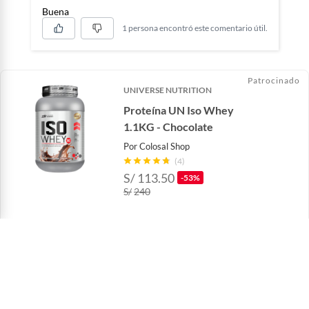
Buena
1 persona encontró este comentario útil.
Patrocinado
UNIVERSE NUTRITION
Proteína UN Iso Whey
1.1KG - Chocolate
Por
Colosal Shop
(4)
S/
113.50
-53%
S/
240
Te ayudamos