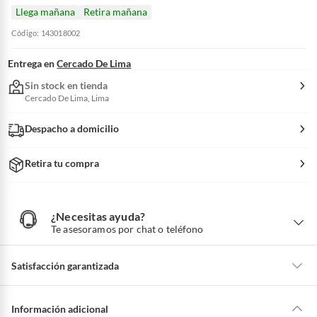
Llega mañana
Retira mañana
Código: 143018002
Entrega en
Cercado De Lima
Sin stock en tienda
Cercado De Lima, Lima
Despacho a domicilio
Retira tu compra
¿Necesitas ayuda?
¿
N
Te asesoramos por chat o teléfono
e
c
e
s
i
Satisfacción garantizada
t
a
s
a
La mayoría de los productos tienen
30 días desde que los recibes para
y
u
hacer una devolución.
Información adicional
d