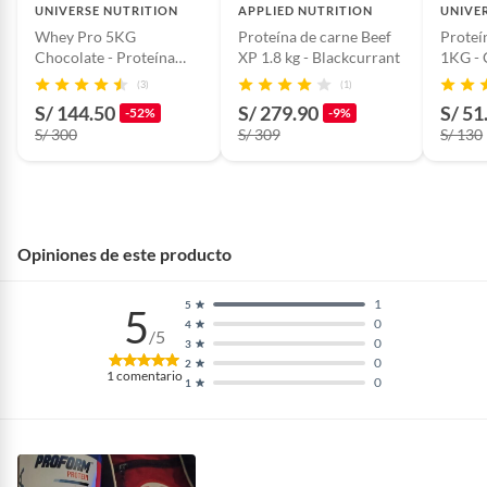
UNIVERSE NUTRITION
APPLIED NUTRITION
UNIVE
Whey Pro 5KG
Proteína de carne Beef
Proteí
Chocolate - Proteína
XP 1.8 kg - Blackcurrant
1KG - 
Whey
(3)
(1)
S/ 144.50
S/ 279.90
S/ 51
-52%
-9%
S/ 300
S/ 309
S/ 130
Opiniones de este producto
1
5
5
0
4
/5
0
3
0
2
1
comentario
0
1