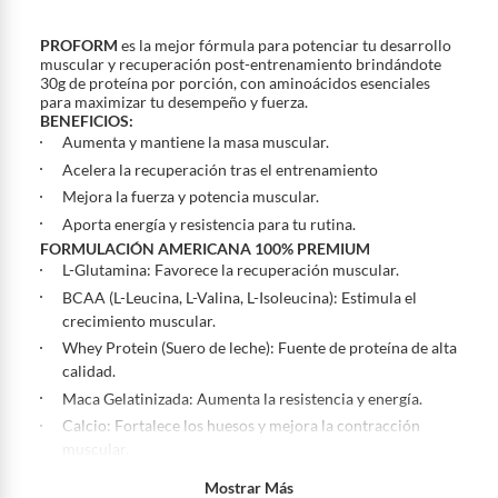
a
?
Sin embargo, tenemos categorías que cuentan con plazos diferentes,
otras con restricciones y algunas que no se pueden devolver ni cambiar.
PROFORM
es la mejor fórmula para potenciar tu desarrollo
Conoce cuáles son:
muscular y recuperación post-entrenamiento brindándote
30g de proteína por porción, con aminoácidos esenciales
Productos vendidos por
Falabella, Tottus y otros vendedores tienen:
para maximizar tu desempeño y fuerza.
BENEFICIOS:
48 horas: cemento, mezclas de hormigón, morteros, yeso y otros
Aumenta y mantiene la masa muscular.
productos para asfalto, hormigón, albañilería.
Acelera la recuperación tras el entrenamiento
7 días: colchones y productos de combustión.
Mejora la fuerza y potencia muscular.
Productos vendidos por
Sodimac
tienen:
Aporta energía y resistencia para tu rutina.
48 horas: cemento, mezclas de hormigón, morteros, yeso y otros
FORMULACIÓN AMERICANA 100% PREMIUM
L-Glutamina: Favorece la recuperación muscular.
productos para asfalto.
BCAA (L-Leucina, L-Valina, L-Isoleucina): Estimula el
7 días: productos eléctricos o a combustión, electrodomésticos,
crecimiento muscular.
tecnología, línea blanca, colchones, muebles, bicicletas y
máquinas.
Whey Protein (Suero de leche): Fuente de proteína de alta
calidad.
No se pueden devolver o cambiar bajo cambio de opinión
Maca Gelatinizada: Aumenta la resistencia y energía.
Productos de compra internacional.
Calcio: Fortalece los huesos y mejora la contracción
Productos comprados en Outlet Atocongo.
muscular.
Productos perecibles como alimentos, bebidas, medicamentos,
Mostrar Más
PRESENTACIÓN:
suplementos alimenticios, vitaminas.