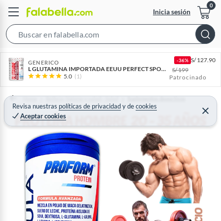
Inicia sesión
S
e
S/
127.90
-36%
a
GENERICO
L GLUTAMINA IMPORTADA EEUU PERFECT SPORT 400GRAMOS
S/
199
r
5.0
(1)
Patrocinado
c
h
Home
Belleza, higiene y salud - Salud
Suplementos deportivos
Revisa nuestras
políticas de privacidad
y
de
cookies
B
C
Aceptar cookies
e
a
r
r
r
a
r