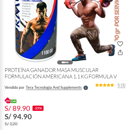
o
f
n
I
r
PROTEÍNA GANADOR MASA MUSCULAR
e
l
FORMULACIÓN AMERICANA 1.1 KG FORMULA V
l
e
5 (1)
Vendido por
Tera Tecnologia And Supplements
S
S/ 89.90
-25%
S/ 94.90
S/ 120