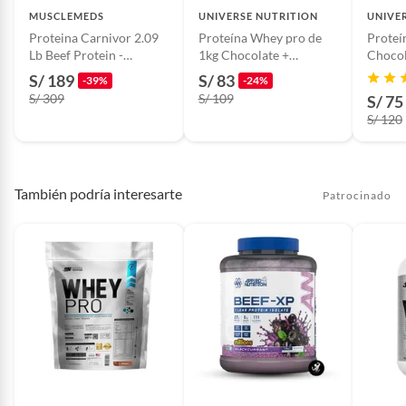
MUSCLEMEDS
UNIVERSE NUTRITION
UNIVE
Proteina Carnivor 2.09
Proteína Whey pro de
Proteí
Lb Beef Protein -
1kg Chocolate +
Chocol
Chocolate
Creatina Creabolic UN
S/ 189
S/ 83
-39%
-24%
150gr
S/ 309
S/ 109
S/ 75
S/ 120
También podría interesarte
Patrocinado