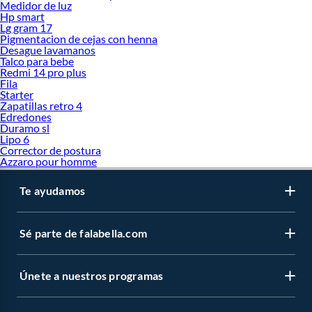
Medidor de luz
Hp smart
Lg gram 17
Pigmentacion de cejas con henna
Desague lavamanos
Talco para bebe
Redmi 14 pro plus
Fila
Starter
Zapatillas retro 4
Edredones
Duramo sl
Lipo 6
Corrector de postura
Azzaro pour homme
Te ayudamos
Sé parte de falabella.com
Únete a nuestros programas