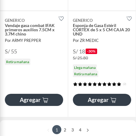
GENERICO
GENERICO
Vendaje gasa combat IFAK
Esponja de Gasa Estéril
primeros auxilios 7.5CM x
CORTEX de 5 x 5 CM CAJA 20
3.7M chino
UND
Por ARMY PREPPER
Por ZR MEDIC
S/ 55
S/ 18
-30%
S/ 25.80
Retira mañana
Llega mañana
Retira mañana
(2)
Agregar
Agregar
1
2
3
4