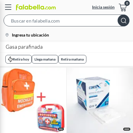
Inicia sesión
Search
Bar
location-
Ingresa tu ubicación
icon
Gasa parafinada
Retira hoy
Llega mañana
Retira mañana