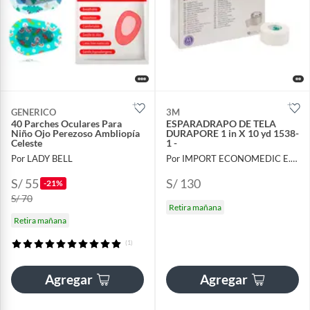
GENERICO
3M
40 Parches Oculares Para
ESPARADRAPO DE TELA
Niño Ojo Perezoso Ambliopía
DURAPORE 1 in X 10 yd 1538-
Celeste
1 -
Por LADY BELL
Por IMPORT ECONOMEDIC E.I.R.L.
S/ 55
S/ 130
-21%
S/ 70
Retira mañana
Retira mañana
(1)
Agregar
Agregar