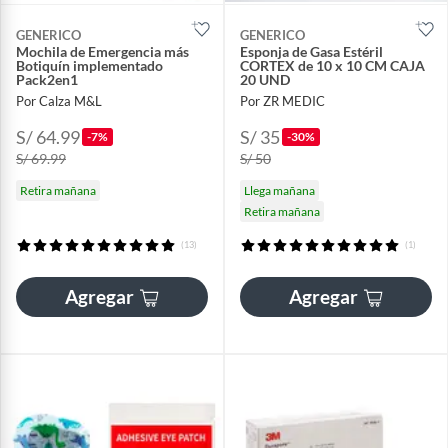
GENERICO
GENERICO
Mochila de Emergencia más
Esponja de Gasa Estéril
Botiquín implementado
CORTEX de 10 x 10 CM CAJA
Pack2en1
20 UND
Por Calza M&L
Por ZR MEDIC
S/ 64.99
S/ 35
-7%
-30%
S/ 69.99
S/ 50
Retira mañana
Llega mañana
Retira mañana
(13)
(1)
Agregar
Agregar