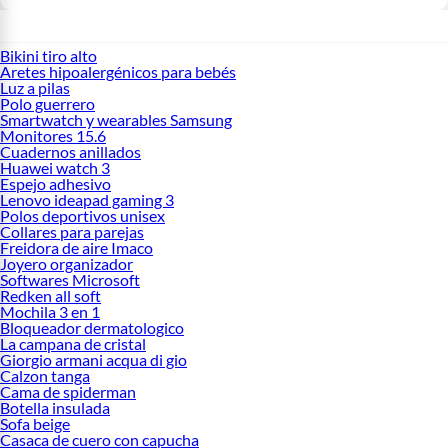
Bikini tiro alto
Aretes hipoalergénicos para bebés
Luz a pilas
Polo guerrero
Smartwatch y wearables Samsung
Monitores 15.6
Cuadernos anillados
Huawei watch 3
Espejo adhesivo
Lenovo ideapad gaming 3
Polos deportivos unisex
Collares para parejas
Freidora de aire Imaco
Joyero organizador
Softwares Microsoft
Redken all soft
Mochila 3 en 1
Bloqueador dermatologico
La campana de cristal
Giorgio armani acqua di gio
Calzon tanga
Cama de spiderman
Botella insulada
Sofa beige
Casaca de cuero con capucha