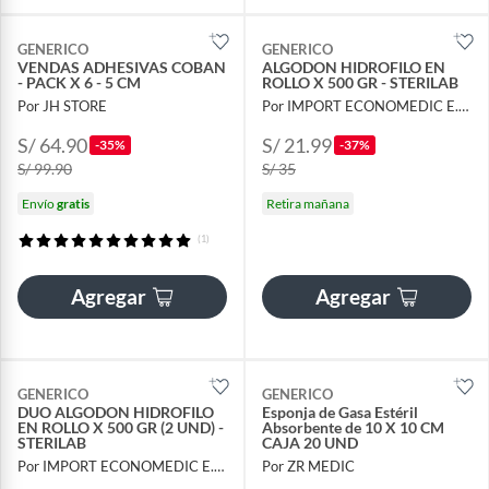
GENERICO
GENERICO
VENDAS ADHESIVAS COBAN
ALGODON HIDROFILO EN
- PACK X 6 - 5 CM
ROLLO X 500 GR - STERILAB
Por JH STORE
Por IMPORT ECONOMEDIC E.I.R.L.
S/ 64.90
S/ 21.99
-35%
-37%
S/ 99.90
S/ 35
Envío
gratis
Retira mañana
(1)
Agregar
Agregar
GENERICO
GENERICO
DUO ALGODON HIDROFILO
Esponja de Gasa Estéril
EN ROLLO X 500 GR (2 UND) -
Absorbente de 10 X 10 CM
STERILAB
CAJA 20 UND
Por IMPORT ECONOMEDIC E.I.R.L.
Por ZR MEDIC