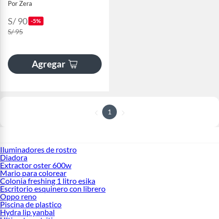
Por Zera
S/ 90
-5%
S/ 95
Agregar
1
Iluminadores de rostro
Diadora
Extractor oster 600w
Mario para colorear
Colonia freshing 1 litro esika
Escritorio esquinero con librero
Oppo reno
Piscina de plastico
Hydra lip yanbal