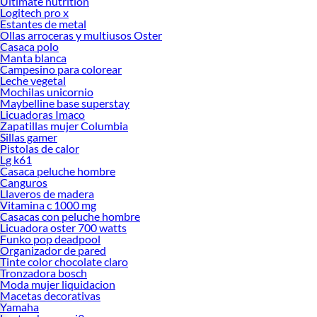
Ultimate nutrition
Logitech pro x
Estantes de metal
Ollas arroceras y multiusos Oster
Casaca polo
Manta blanca
Campesino para colorear
Leche vegetal
Mochilas unicornio
Maybelline base superstay
Licuadoras Imaco
Zapatillas mujer Columbia
Sillas gamer
Pistolas de calor
Lg k61
Casaca peluche hombre
Canguros
Llaveros de madera
Vitamina c 1000 mg
Casacas con peluche hombre
Licuadora oster 700 watts
Funko pop deadpool
Organizador de pared
Tinte color chocolate claro
Tronzadora bosch
Moda mujer liquidacion
Macetas decorativas
Yamaha