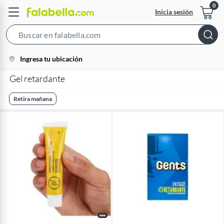
Inicia sesión
Search
Bar
location-
Ingresa tu ubicación
icon
Gel retardante
Retira mañana