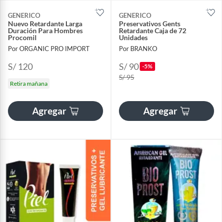
GENERICO
GENERICO
Nuevo Retardante Larga
Preservativos Gents
Duración Para Hombres
Retardante Caja de 72
Procomil
Unidades
Por ORGANIC PRO IMPORT
Por BRANKO
S/ 120
S/ 90
-5%
S/ 95
Retira mañana
Agregar
Agregar