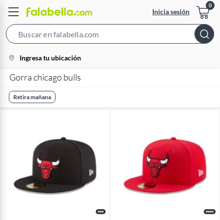
Inicia sesión
Search
Bar
location-
Ingresa tu ubicación
icon
Gorra chicago bulls
Retira mañana