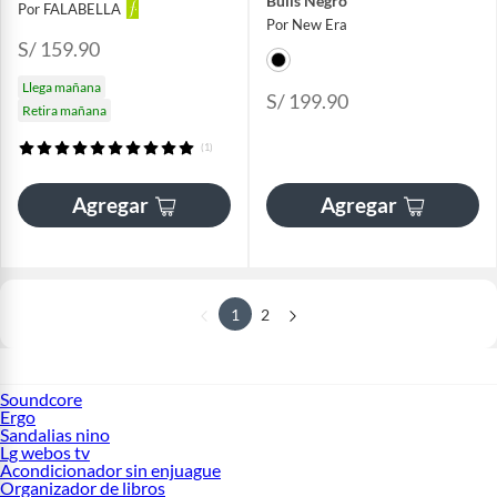
Bulls Negro
Por FALABELLA
Por New Era
S/ 159.90
Llega mañana
S/ 199.90
Retira mañana
(1)
Agregar
Agregar
1
2
Soundcore
Ergo
Sandalias nino
Lg webos tv
Acondicionador sin enjuague
Organizador de libros