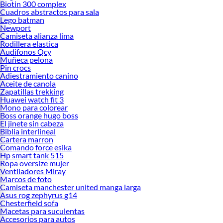
Biotin 300 complex
Cuadros abstractos para sala
Lego batman
Newport
Camiseta alianza lima
Rodillera elastica
Audifonos Qcy
Muñeca pelona
Pin crocs
Adiestramiento canino
Aceite de canola
Zapatillas trekking
Huawei watch fit 3
Mono para colorear
Boss orange hugo boss
El jinete sin cabeza
Biblia interlineal
Cartera marron
Comando force esika
Hp smart tank 515
Ropa oversize mujer
Ventiladores Miray
Marcos de foto
Camiseta manchester united manga larga
Asus rog zephyrus g14
Chesterfield sofa
Macetas para suculentas
Accesorios para autos