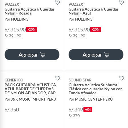
VOZZEX
VOZZEX
Guitarra Acústica 6 Cuerdas
Guitarra Acústica 6 Cuerdas
Nylon - Rosada
Nylon - Azul
Por HOLDING
Por HOLDING
S/ 315.90
S/ 315.90
-20%
-20%
S/ 394.90
S/ 394.90
Agregar
Agregar
GENERICO
SOUND STAR
PACK GUITARRA ACUSTICA
Guitarra Acústica Sunburst
AZUL BARRT DE CUERDAS
Clásica con cuerdas Nylon con
DE NYLON AFIANDOR, CAPO
Funda Afinador
Y CORREA
Por J&K MUSIC IMPORT PERU
Por MUSIC CENTER PERÚ
S/ 350
S/ 349
-6%
S/ 370