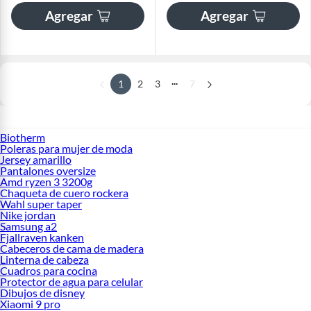
Agregar
Agregar
...
1
2
3
7
Biotherm
Poleras para mujer de moda
Jersey amarillo
Pantalones oversize
Amd ryzen 3 3200g
Chaqueta de cuero rockera
Wahl super taper
Nike jordan
Samsung a2
Fjallraven kanken
Cabeceros de cama de madera
Linterna de cabeza
Cuadros para cocina
Protector de agua para celular
Dibujos de disney
Xiaomi 9 pro