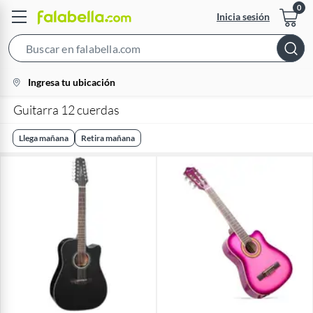
Inicia sesión
Search
Bar
location-
Ingresa tu ubicación
icon
Guitarra 12 cuerdas
Llega mañana
Retira mañana