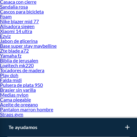
Casaca con cierre
Sandalia rosa
Cascos para bicicleta
Foam
Nike blazer mid 77
Alisadora siegen
Xiaomi 14 ultra
Ezviz
Jabon de glicerina
Base super stay maybelline
Zte blade a72
Yamaha fz
Biblia de jerusalen
Logitech mk220
Tocadores de madera
Play doh
Falda midi
Pulsera de plata 950
Brasier sin varilla
Medias nylon
Cama plegable
Aceite de oregano
Pantalon marron hombre
Straps gym
Te ayudamos