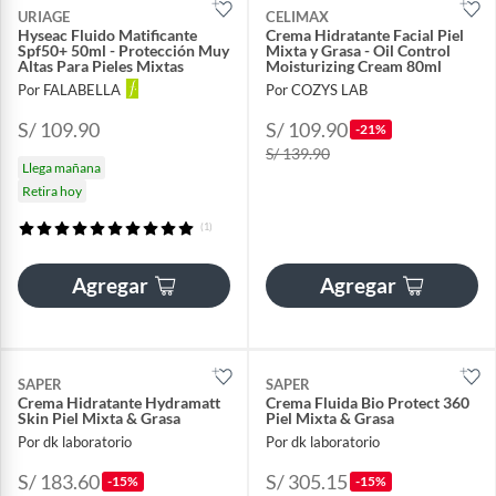
URIAGE
CELIMAX
Hyseac Fluido Matificante
Crema Hidratante Facial Piel
Spf50+ 50ml - Protección Muy
Mixta y Grasa - Oil Control
Altas Para Pieles Mixtas
Moisturizing Cream 80ml
Por FALABELLA
Por COZYS LAB
S/ 109.90
S/ 109.90
-21%
S/ 139.90
Llega mañana
Retira hoy
(1)
Agregar
Agregar
SAPER
SAPER
Crema Hidratante Hydramatt
Crema Fluida Bio Protect 360
Skin Piel Mixta & Grasa
Piel Mixta & Grasa
Por dk laboratorio
Por dk laboratorio
S/ 183.60
S/ 305.15
-15%
-15%