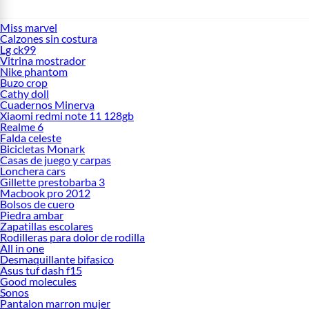
Miss marvel
Calzones sin costura
Lg ck99
Vitrina mostrador
Nike phantom
Buzo crop
Cathy doll
Cuadernos Minerva
Xiaomi redmi note 11 128gb
Realme 6
Falda celeste
Bicicletas Monark
Casas de juego y carpas
Lonchera cars
Gillette prestobarba 3
Macbook pro 2012
Bolsos de cuero
Piedra ambar
Zapatillas escolares
Rodilleras para dolor de rodilla
All in one
Desmaquillante bifasico
Asus tuf dash f15
Good molecules
Sonos
Pantalon marron mujer