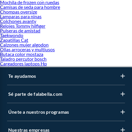
Mochila de frozen con ruedas
Camisas de seda para hombre
Chompas oversize
Lamparas para ninas
Colchones avanty
Relojes Tommy hilfiger
Pulseras de amistad
Taekwondo
Zapatillas Cat
Calzones mujer algodon
Ollas arroceras y multiusos
Butaca color mostaza
Taladro percutor bosch
Cargadores laptops Hp
Te ayudamos
Sé parte de falabella.com
Únete a nuestros programas
Nuestras empresas