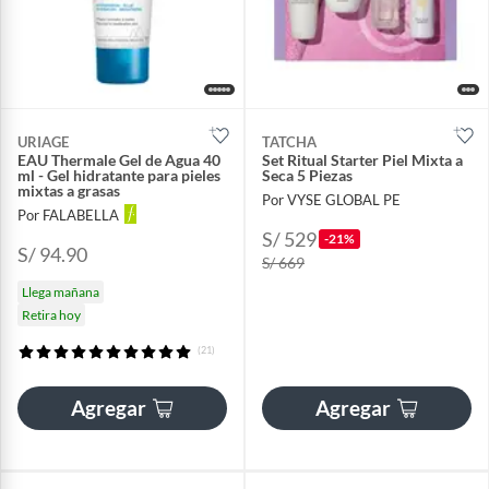
URIAGE
TATCHA
EAU Thermale Gel de Agua 40
Set Ritual Starter Piel Mixta a
ml - Gel hidratante para pieles
Seca 5 Piezas
mixtas a grasas
Por VYSE GLOBAL PE
Por FALABELLA
S/ 529
-21%
S/ 94.90
S/ 669
Llega mañana
Retira hoy
(21)
Agregar
Agregar