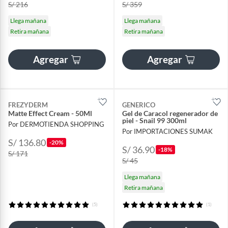
S/ 216
S/ 359
Llega mañana
Llega mañana
Retira mañana
Retira mañana
Agregar
Agregar
FREZYDERM
GENERICO
Matte Effect Cream - 50Ml
Gel de Caracol regenerador de
piel - Snail 99 300ml
Por DERMOTIENDA SHOPPING
Por IMPORTACIONES SUMAK
S/ 136.80
-20%
S/ 36.90
-18%
S/ 171
S/ 45
Llega mañana
Retira mañana
(5)
(1)