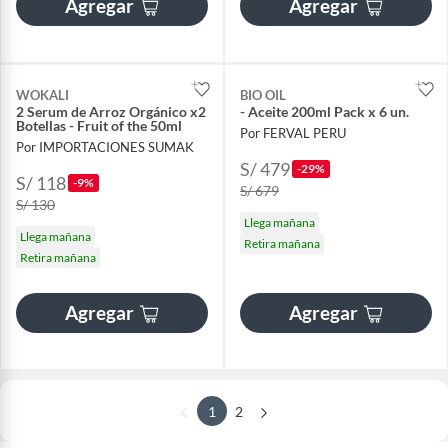
Agregar
Agregar
WOKALI
BIO OIL
2 Serum de Arroz Orgánico x2
- Aceite 200ml Pack x 6 un.
Botellas - Fruit of the 50ml
Por FERVAL PERU
Por IMPORTACIONES SUMAK
S/ 479
-29%
S/ 118
-9%
S/ 679
S/ 130
Llega mañana
Llega mañana
Retira mañana
Retira mañana
Agregar
Agregar
1
2