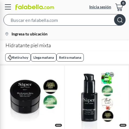
Inicia sesión
Search
Bar
location-
Ingresa tu ubicación
icon
Hidratante piel mixta
Retira hoy
Llega mañana
Retira mañana