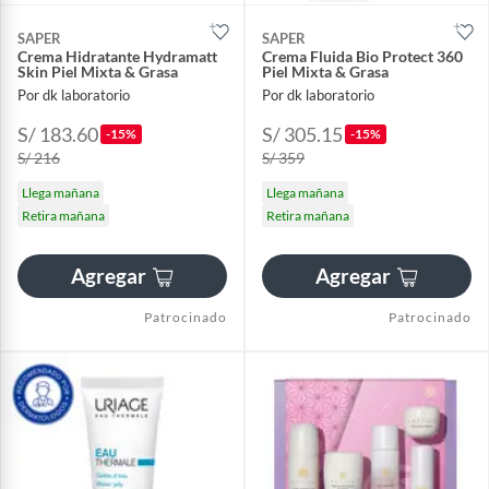
SAPER
SAPER
Crema Hidratante Hydramatt
Crema Fluida Bio Protect 360
Skin Piel Mixta & Grasa
Piel Mixta & Grasa
Por dk laboratorio
Por dk laboratorio
S/ 183.60
S/ 305.15
-15%
-15%
S/ 216
S/ 359
Llega mañana
Llega mañana
Retira mañana
Retira mañana
Agregar
Agregar
Patrocinado
Patrocinado