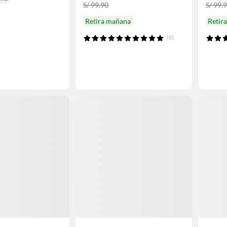
S/ 99.90
S/ 99.
Retira mañana
Retir
(8)