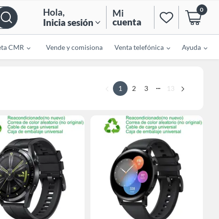
0
Hola
,
Mi
cuenta
Inicia sesión
eta CMR
Vende y comisiona
Venta telefónica
Ayuda
...
1
2
3
13