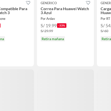
GENERICO
GENER
Compatible Para
Correa Para Huawei Watch
Carga
tch 3
3 Azul
Huawe
hone
Por Ardav
Por R
S/ 19.99
S/ 54
-33%
S/ 29.99
S/ 60
ana
Retira mañana
Retir