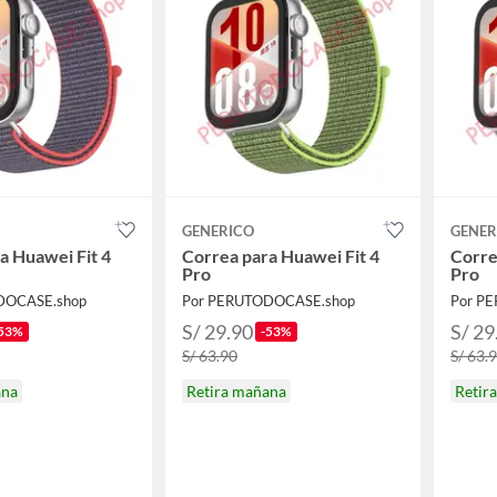
GENERICO
GENER
a Huawei Fit 4
Correa para Huawei Fit 4
Corre
Pro
Pro
DOCASE.shop
Por PERUTODOCASE.shop
Por P
S/ 29.90
S/ 29
53%
-53%
S/ 63.90
S/ 63.
ana
Retira mañana
Retir