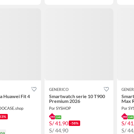
GENERICO
GENER
a Huawei Fit 4
Smartwatch serie 10 T900
Smart
Premium 2026
Max R
DOCASE.shop
Por SYSHOP
Por S
53%
S/ 41.90
S/ 41
-58%
S/ 44.90
S/ 44
ana