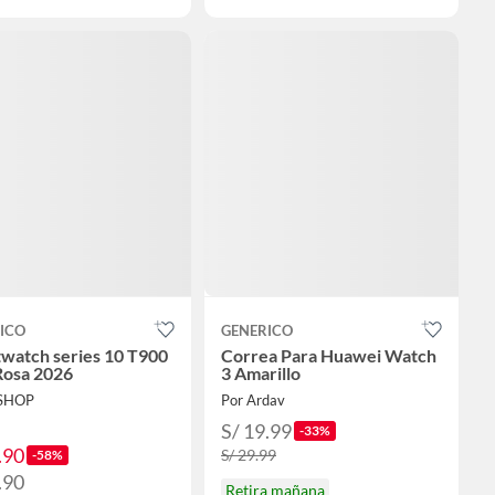
ICO
GENERICO
watch series 10 T900
Correa Para Huawei Watch
osa 2026
3 Amarillo
YSHOP
Por Ardav
S/ 19.99
-33%
.90
S/ 29.99
-58%
.90
Retira mañana