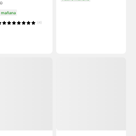
90
a mañana
(4)