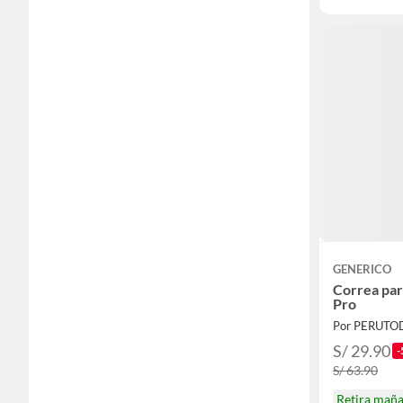
GENERICO
Correa par
Pro
Por PERUTO
S/ 29.90
-
S/ 63.90
Retira mañ