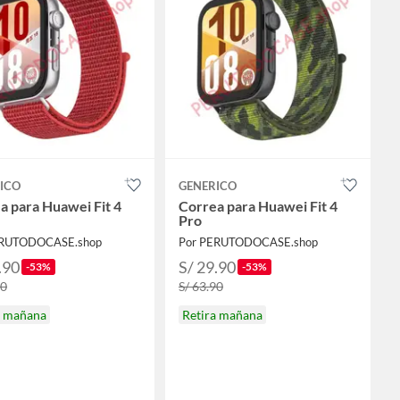
ICO
GENERICO
a para Huawei Fit 4
Correa para Huawei Fit 4
Pro
ERUTODOCASE.shop
Por PERUTODOCASE.shop
.90
S/ 29.90
-53%
-53%
90
S/ 63.90
a mañana
Retira mañana