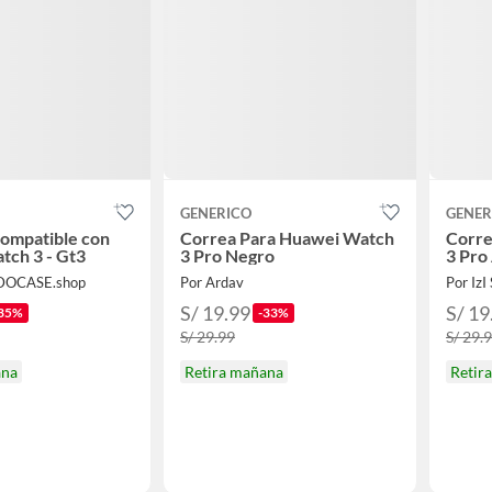
GENERICO
GENER
ompatible con
Correa Para Huawei Watch
Corre
ch 3 - Gt3
3 Pro Negro
3 Pro
DOCASE.shop
Por Ardav
Por IzI
S/ 19.99
S/ 19
35%
-33%
S/ 29.99
S/ 29.
ana
Retira mañana
Retir