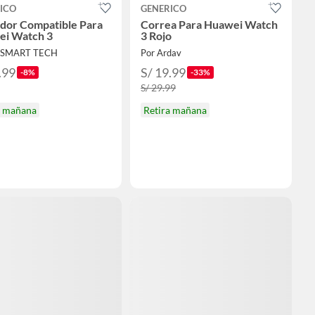
ICO
GENERICO
dor Compatible Para
Correa Para Huawei Watch
i Watch 3
3 Rojo
T SMART TECH
Por Ardav
.99
S/ 19.99
-8%
-33%
S/ 29.99
a mañana
Retira mañana