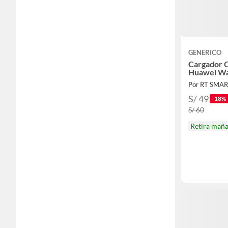
GENERICO
Cargador 
Huawei Wa
Por RT SMAR
S/ 49
-18%
S/ 60
Retira mañ