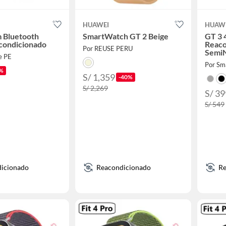
HUAWEI
HUAW
 Bluetooth
SmartWatch GT 2 Beige
GT 3 
condicionado
Reaco
Por REUSE PERU
Semi
e PE
Por Sm
%
S/ 1,359
-40%
S/ 2,269
S/ 39
S/ 549
icionado
Reacondicionado
Re