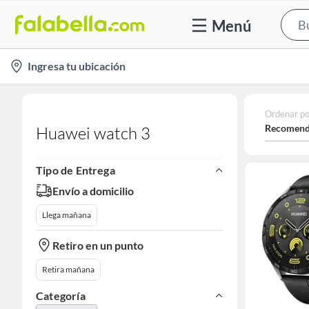
Menú
location-
Ingresa tu ubicación
icon
Ordenar po
Recomend
Huawei watch 3
Tipo de Entrega
Envío a domicilio
Llega mañana
Retiro en un punto
Retira mañana
Categoría