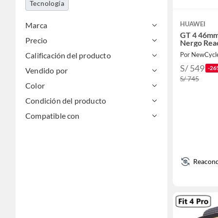
Tecnología
HUAWEI
Marca
GT 4 46mm
Precio
Nergo Rea
Calificación del producto
Por NewCycl
S/ 549
-26
Vendido por
S/ 745
Color
Condición del producto
Compatible con
Reacond