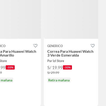
ICO
GENERICO
a Para Huawei Watch
Correa Para Huawei Watch
 Amarillo
3 Verde Esmeralda
 Store
Por IzI Store
.99
S/ 19.99
-33%
-33%
99
S/ 29.99
a mañana
Retira mañana