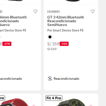
EI
HUAWEI
46mm Bluetooth
GT 3 42mm Bluetooth
ndicionado
Reacondicionado
Nuevo
SemiNuevo
art Device Store PE
Por Smart Device Store PE
9
S/ 359
-27%
-31%
S/ 519
acondicionado
Reacondicionado