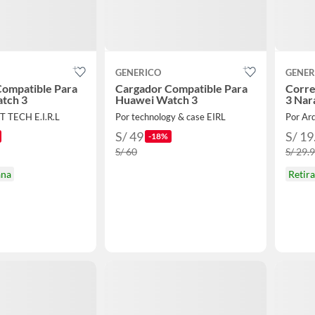
GENERICO
GENER
Compatible Para
Cargador Compatible Para
Corre
tch 3
Huawei Watch 3
3 Nar
T TECH E.I.R.L
Por technology & case EIRL
Por Ar
S/ 49
S/ 19
-18%
S/ 60
S/ 29.
ana
Retir