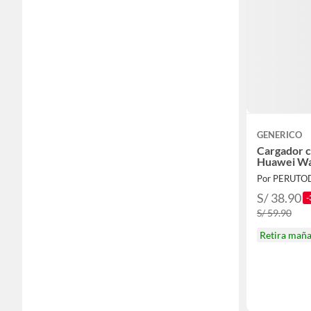
GENERICO
Cargador c
Huawei Wat
Por PERUTO
S/ 38.90
-
S/ 59.90
Retira mañ