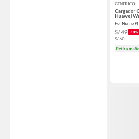
GENERICO
Cargador 
Huawei Wa
Por Nonno P
S/ 49
-18%
S/ 60
Retira mañ