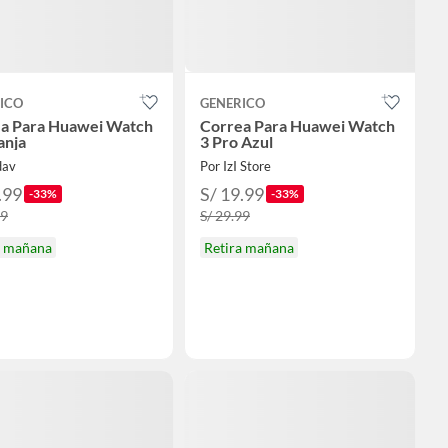
ICO
GENERICO
a Para Huawei Watch
Correa Para Huawei Watch
anja
3 Pro Azul
dav
Por IzI Store
.99
S/ 19.99
-33%
-33%
99
S/ 29.99
a mañana
Retira mañana