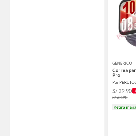
GENERICO
Correa par
Pro
Por PERUTO
S/ 29.90
-
S/ 63.90
Retira mañ