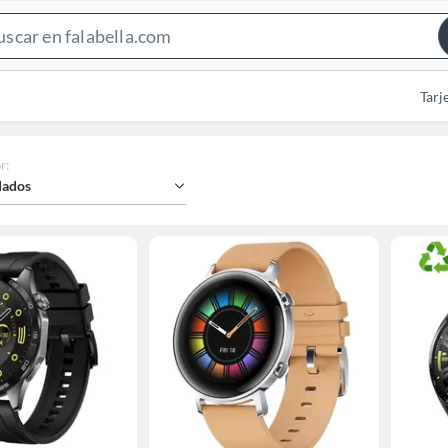
Search
Bar
Tarj
r
:
ados