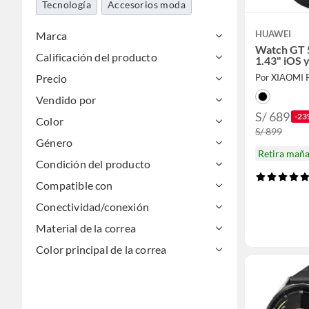
Tecnología
Accesorios moda
HUAWEI
Marca
Watch GT 
Calificación del producto
1.43" iOS 
Precio
Por XIAOMI
Vendido por
S/ 689
-23
Color
S/ 899
Género
Retira mañ
Condición del producto
Compatible con
Conectividad/conexión
Material de la correa
Color principal de la correa