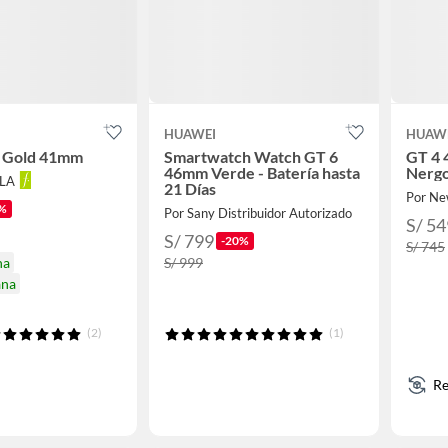
HUAWEI
HUAW
 Gold 41mm
Smartwatch Watch GT 6
GT 4 
46mm Verde - Batería hasta
Nergo
LLA
21 Días
Por Ne
%
Por Sany Distribuidor Autorizado
S/ 54
S/ 799
-20%
S/ 745
na
S/ 999
ana
(2)
(1)
Re