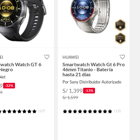
EI
HUAWEI
watch Watch GT 6
Smartwatch Watch Gt 6 Pro
 Negro
46mm Titanio - Batería
hasta 21 días
Net
Por Sany Distribuidor Autorizado
9
-32%
S/ 1,399
-13%
99
S/ 1,599
(27)
(13)