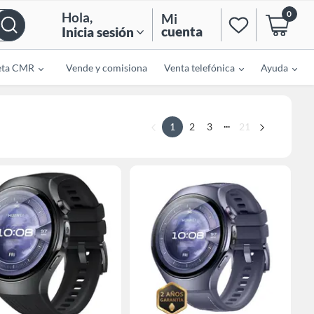
0
Hola
,
Mi
cuenta
Inicia sesión
eta CMR
Vende y comisiona
Venta telefónica
Ayuda
...
1
2
3
21