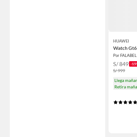
HUAWEI
Watch Gt6
Por FALABE
S/ 849
-15
S/ 999
Llega maña
Retira mañ