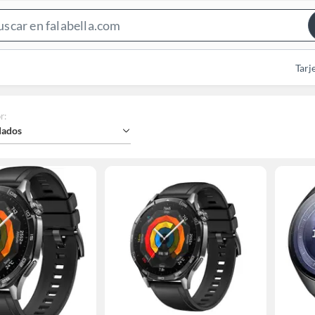
Search
Bar
Tarj
r
:
ados