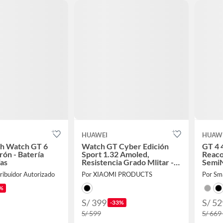
HUAWEI
HUAW
h Watch GT 6
Watch GT Cyber Edición
GT 4 
ón - Batería
Sport 1.32 Amoled,
Reaco
ías
Resistencia Grado Mlitar -
Semi
Negro
ribuidor Autorizado
Por XIAOMI PRODUCTS
Por Sm
%
S/ 399
S/ 52
-33%
S/ 599
S/ 669 