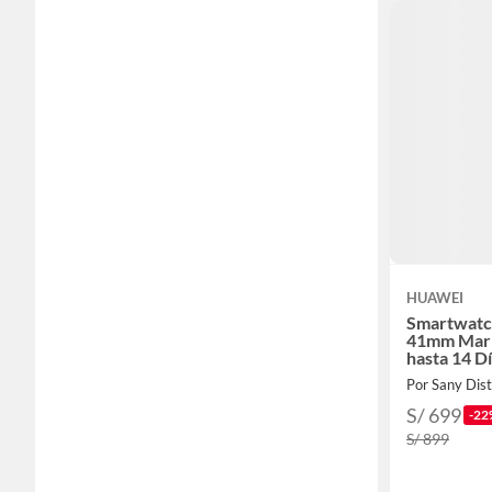
HUAWEI
Smartwatc
41mm Marr
hasta 14 D
Por Sany Dist
S/ 699
-22
S/ 899