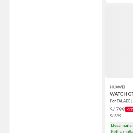
HUAWEI
WATCH G
Por FALABE
S/ 799
-11
S/ 899
Llega maña
Retira mañ