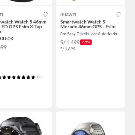
EI
HUAWEI
twatch Watch 5 46mm
Smartwatch Watch 5
ED GPS Esim X-Tap
Morado 46mm GPS - Esim
o
Por Sany Distribuidor Autorizado
OOLBOX
S/ 1,499
-12%
699
S/ 1,699
(13)