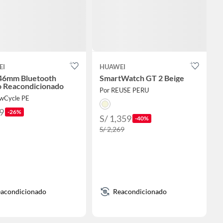
EI
HUAWEI
46mm Bluetooth
SmartWatch GT 2 Beige
 Reacondicionado
Por REUSE PERU
wCycle PE
9
-26%
S/ 1,359
-40%
S/ 2,269
acondicionado
Reacondicionado