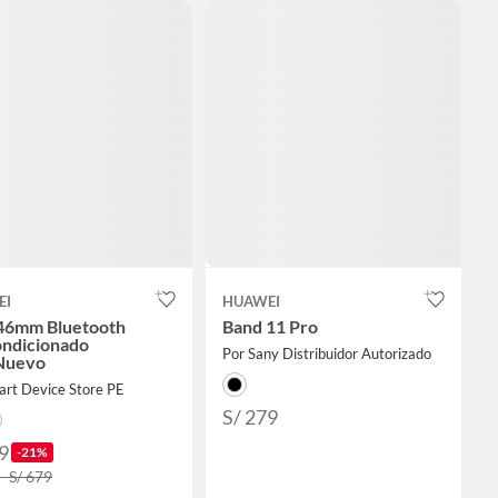
EI
HUAWEI
46mm Bluetooth
Band 11 Pro
ndicionado
Por Sany Distribuidor Autorizado
Nuevo
art Device Store PE
S/ 279
9
-21%
- S/ 679