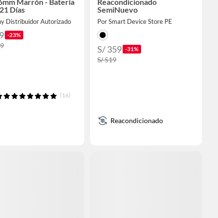
6mm Marrón - Batería
Reacondicionado
 21 Días
SemiNuevo
y Distribuidor Autorizado
Por Smart Device Store PE
9
-23%
99
S/ 359
-31%
S/ 519
(16)
Reacondicionado