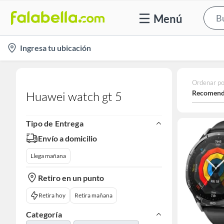
Menú
location-
Ingresa tu ubicación
icon
Ordenar po
Recomend
Huawei watch gt 5
Tipo de Entrega
Envío a domicilio
Llega mañana
Retiro en un punto
Retira hoy
Retira mañana
Categoría