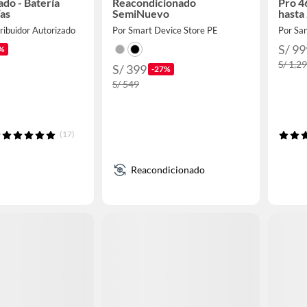
do - Batería
Reacondicionado
Pro 4
ías
SemiNuevo
hasta
ribuidor Autorizado
Por Smart Device Store PE
Por San
S/ 99
%
S/ 1,2
S/ 399
-27%
S/ 549
(17)
Reacondicionado