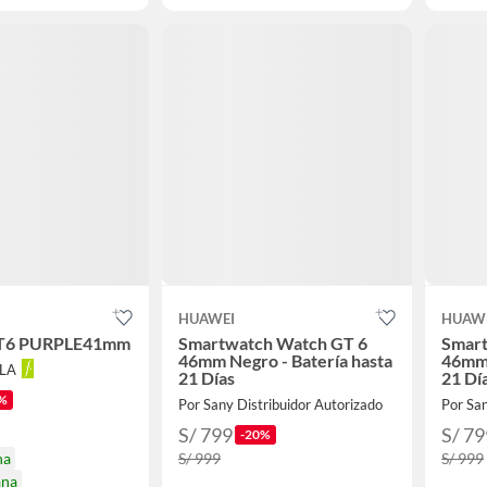
HUAWEI
HUAW
T6 PURPLE41mm
Smartwatch Watch GT 6
Smart
46mm Negro - Batería hasta
46mm 
LLA
21 Días
21 Dí
%
Por Sany Distribuidor Autorizado
Por San
S/ 799
S/ 79
-20%
na
S/ 999
S/ 999
ana