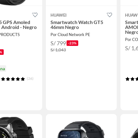
HUAWEI
HUAW
5 GPS Amoled
Smartwatch Watch GT5
Smar
y Android - Negro
46mm Negro
AMOL
Negr
 PRODUCTS
Por Cloud Network PE
Por C
S/ 799
-23%
S/ 1,
S/ 1,043
%
ana
(26)