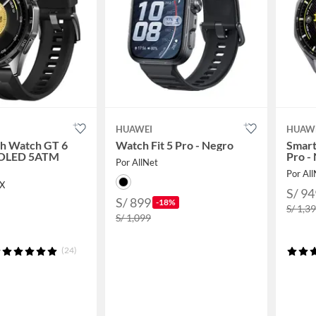
HUAWEI
HUAW
h Watch GT 6
Watch Fit 5 Pro - Negro
Smart
OLED 5ATM
Pro -
Por AllNet
Por All
X
S/ 94
S/ 899
-18%
S/ 1,3
S/ 1,099
(24)