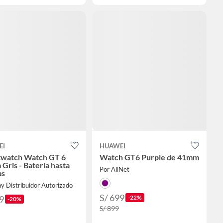
EI
HUAWEI
watch Watch GT 6
Watch GT6 Purple de 41mm
Gris - Batería hasta
Por AllNet
as
y Distribuidor Autorizado
S/ 699
9
-22%
-20%
S/ 899