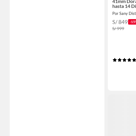
41mm Dora
hasta 14 D
Por Sany Dist
S/ 849
-15
S/ 999