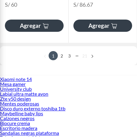
S/ 60
S/ 86.67
Agregar
Agregar
...
1
2
3
21
Xiaomi note 14
Mesa gamer
University club
Labial ultra matte avon
Zte v50 design
Mentes poderosas
Disco duro externo toshiba 1tb
Maybelline baby lips
Calzones negros
Biocure crema
Escritorio madera
Sandalias negras plataforma