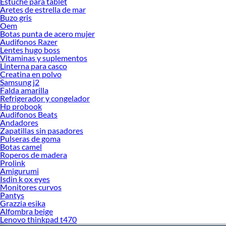
Estuche para tablet
Aretes de estrella de mar
Buzo gris
Oem
Botas punta de acero mujer
Audifonos Razer
Lentes hugo boss
Vitaminas y suplementos
Linterna para casco
Creatina en polvo
Samsung j2
Falda amarilla
Refrigerador y congelador
Hp probook
Audifonos Beats
Andadores
Zapatillas sin pasadores
Pulseras de goma
Botas camel
Roperos de madera
Prolink
Amigurumi
Isdin k ox eyes
Monitores curvos
Pantys
Grazzia esika
Alfombra beige
Lenovo thinkpad t470