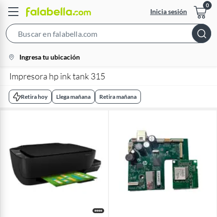
Inicia sesión
Search
Bar
location-
Ingresa tu ubicación
icon
Impresora hp ink tank 315
Retira hoy
Llega mañana
Retira mañana