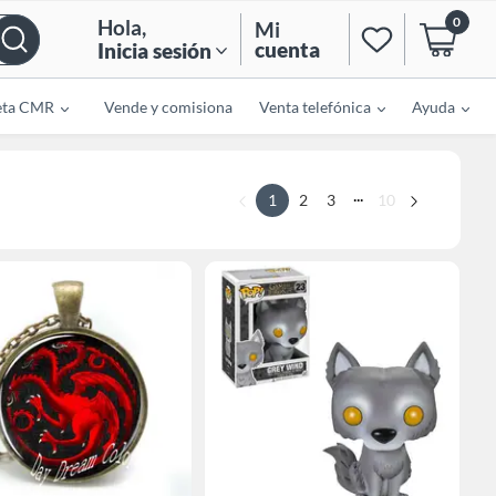
0
Hola
,
Mi
cuenta
Inicia sesión
eta CMR
Vende y comisiona
Venta telefónica
Ayuda
...
1
2
3
10