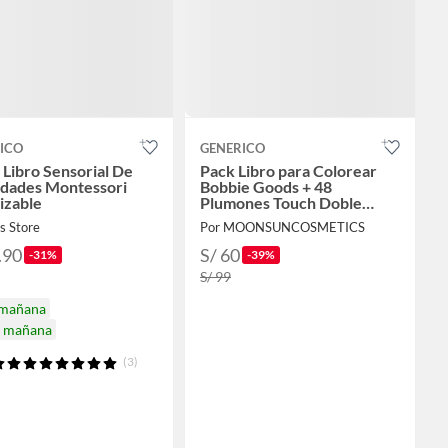
ICO
GENERICO
 Libro Sensorial De
Pack Libro para Colorear
idades Montessori
Bobbie Goods + 48
izable
Plumones Touch Doble
Punta
s Store
Por MOONSUNCOSMETICS
.90
S/ 60
-31%
-39%
S/ 99
 mañana
a mañana
(3)