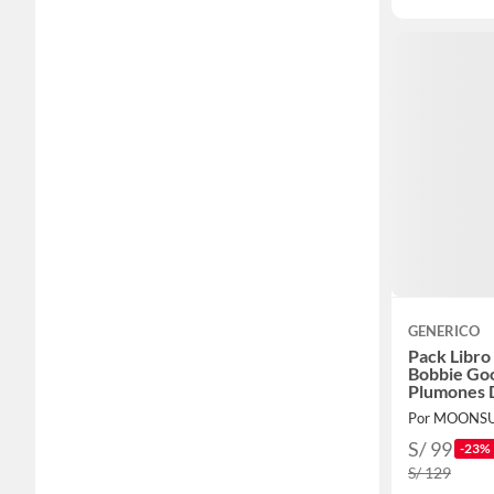
GENERICO
Pack Libro
Bobbie Go
Plumones 
Punta
Por MOONS
S/ 99
-23%
S/ 129