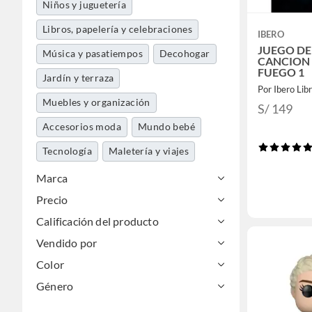
Niños y juguetería
Libros, papelería y celebraciones
IBERO
JUEGO D
Música y pasatiempos
Decohogar
CANCION 
FUEGO 1
Jardín y terraza
Por Ibero Lib
Muebles y organización
S/ 149
Accesorios moda
Mundo bebé
Tecnología
Maletería y viajes
Deportes y aire libre
Marca
Precio
Calificación del producto
Vendido por
Color
Género