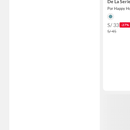
De La Seri
Por Happy H
S/ 33
-27%
S/ 45