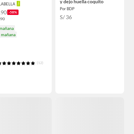
y dejo huella coquito
ALABELLA
Por BDP
.90
-58%
S/ 36
.90
 mañana
a mañana
(12)