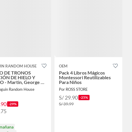
IN RANDOM HOUSE
OEM
O DE TRONOS
Pack 4 Libros Mágicos
IÓN DE HIELO Y
Montessori Reutilizables
 - Martin, George R.
Para Niños
nguin Random House
Por ROSS STORE
S/ 29.90
-25%
.90
S/ 39.99
-29%
.75
 mañana