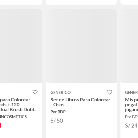
GENERICO
GENER
 para Colorear
Set de Libros Para Colorear
Mis p
ods + 120
- Osos
pegat
Dual Brush Doble
jugan
Por BDP
UNCOSMETICS
Por BD
S/ 50
S/ 24