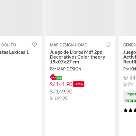
COQUITO
MAP DESIGN HOME
GENER
etas Lexicas 1
Juego de Libros Mdf 2pz
Juego
Decorativos Color theory
Activ
19x07x27 cm
Reutil
Por MAP DESIGN
Por Kid
S/ 54
S/ 141.90
S/ 79
-29%
S/ 149.90
Llega
S/ 199.90
Retir