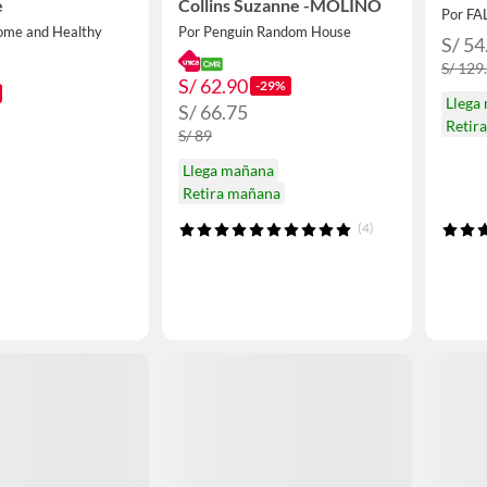
e
Collins Suzanne -MOLINO
Por F
ome and Healthy
Por Penguin Random House
S/ 54
S/ 129
S/ 62.90
-29%
Llega
S/ 66.75
Retir
S/ 89
Llega mañana
Retira mañana
(4)