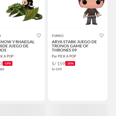
O
FUNKO
SNOW Y RHAEGAL
ARYA STARK JUEGO DE
RIDE JUEGO DE
TRONOS GAME OF
NOS
THRONES 09
CK A POP
Por PICK A POP
0
S/ 159
-19%
-20%
.80
S/ 199