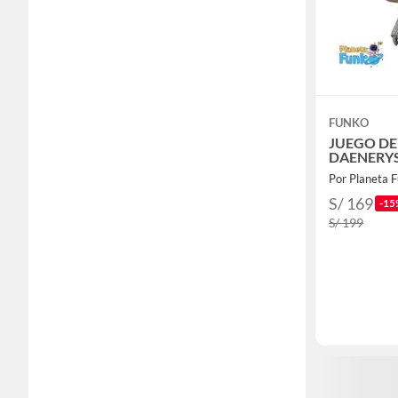
FUNKO
JUEGO D
DAENERYS
Por Planeta 
S/ 169
-15
S/ 199