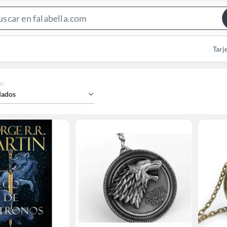
Search
Bar
Tarj
r
:
ados