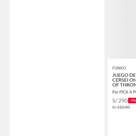
FUNKO
JUEGO D
CERSEI O
OF THRO
Por PICK A 
S/ 290
-7%
S/ 310.80