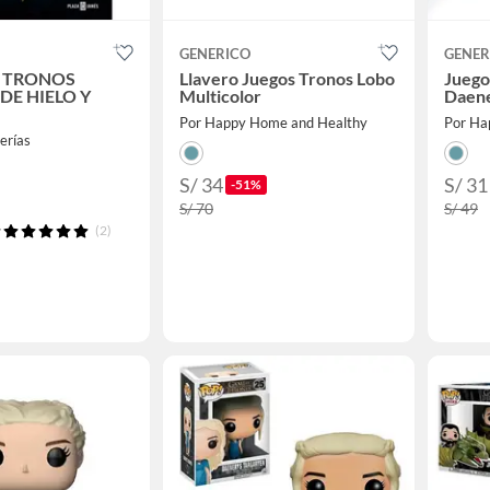
GENERICO
GENER
E TRONOS
Llavero Juegos Tronos Lobo
Juego
DE HIELO Y
Multicolor
Daene
Por Happy Home and Healthy
Por Ha
rerías
S/ 34
S/ 31
-51%
S/ 70
S/ 49
(2)