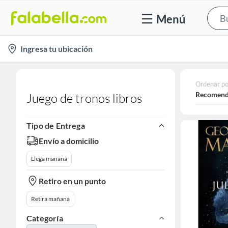
Menú
location-
Ingresa tu ubicación
icon
Ordenar po
Recomend
Juego de tronos libros
Tipo de Entrega
Envío a domicilio
Llega mañana
Retiro en un punto
Retira mañana
Categoría