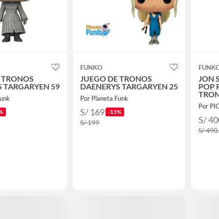
FUNKO
FUNK
E TRONOS
JUEGO DE TRONOS
JON 
 TARGARYEN 59
DAENERYS TARGARYEN 25
POP 
TRO
Funk
Por Planeta Funk
Por PI
S/ 169
%
-15%
S/ 40
S/ 199
S/ 490