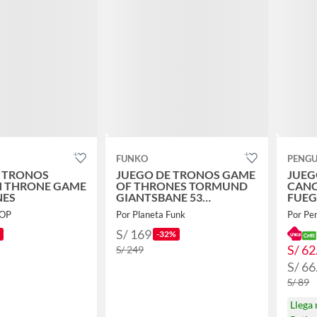
FUNKO
PENGU
E TRONOS
JUEGO DE TRONOS GAME
JUEG
N THRONE GAME
OF THRONES TORMUND
CANC
NES
GIANTSBANE 53
FUEGO
EXCLUSIVO
R.
POP
Por Planeta Funk
Por Pe
S/ 169
-32%
S/ 62
S/ 249
S/ 66
S/ 89
Llega