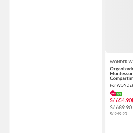
WONDER WO
Organizad
Montessori
Compartim
Blanca
S/ 654.90
S/ 689.90
S/ 949.90