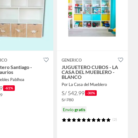
ICO
GENERICO
tero Santiago -
JUGUETERO CUBOS - LA
aurios
CASA DEL MUEBLERO -
BLANCO
ebles Pablhoa
Por La Casa del Mueblero
9
-61%
S/ 542.99
-30%
99
S/ 780
Envío
gratis
(2)