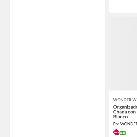
WONDER WO
Organizad
Chana con
Blanco