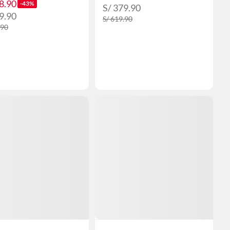
8.90
-43%
S/ 379.90
9.90
S/ 619.90
.90