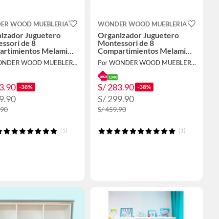
ER WOOD MUEBLERIA
WONDER WOOD MUEBLERIA
izador Juguetero
Organizador Juguetero
ssori de 8
Montessori de 8
rtimientos Melamina
Compartimientos Melamina
a
Blanca/Natural
Por WONDER WOOD MUEBLERIA
Por WONDER WOOD MUEBLERIA
3.90
S/ 283.90
-38%
-38%
9.90
S/ 299.90
.90
S/ 459.90
(1)
(1)