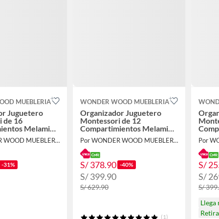
OD MUEBLERIA
WONDER WOOD MUEBLERIA
WOND
or Juguetero
Organizador Juguetero
Organ
 de 16
Montessori de 12
Monte
ientos Melamina
Compartimientos Melamina
Compa
Blanca
Blanc
Por WONDER WOOD MUEBLERIA
Por WONDER WOOD MUEBLERIA
S/ 378.90
S/ 25
-31%
-40%
S/ 399.90
S/ 26
S/ 629.90
S/ 399
Llega
Retir
(1)