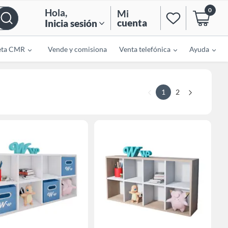
0
Hola
,
Mi
cuenta
Inicia sesión
eta CMR
Vende y comisiona
Venta telefónica
Ayuda
1
2