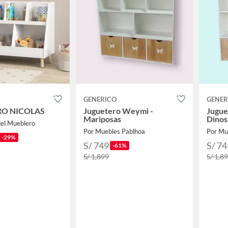
GENERICO
GENER
RO NICOLAS
Juguetero Weymi -
Jugue
Mariposas
Dinos
del Mueblero
Por Muebles Pablhoa
Por Mu
-29%
S/ 749
S/ 74
-61%
S/ 1,899
S/ 1,8