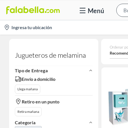
Menú
location-
Ingresa tu ubicación
icon
Ordenar po
Recomend
Jugueteros de melamina
Tipo de Entrega
Envío a domicilio
Llega mañana
Retiro en un punto
Retira mañana
Categoría