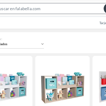
Search
Bar
Tarj
r
:
ados