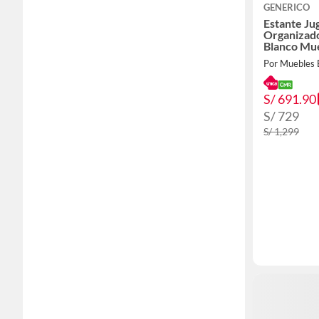
GENERICO
Estante Ju
Organizado
Blanco Mu
Por Muebles
S/ 691.90
S/ 729
S/ 1,299