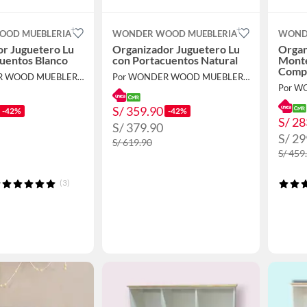
OD MUEBLERIA
WONDER WOOD MUEBLERIA
WOND
r Juguetero Lu
Organizador Juguetero Lu
Organ
uentos Blanco
con Portacuentos Natural
Monte
Compa
Por WONDER WOOD MUEBLERIA
Por WONDER WOOD MUEBLERIA
Blanc
S/ 359.90
-42%
-42%
S/ 28
S/ 379.90
S/ 29
S/ 619.90
S/ 459
(3)