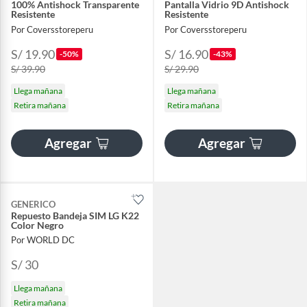
100% Antishock Transparente
Pantalla Vidrio 9D Antishock
Resistente
Resistente
Por Coversstoreperu
Por Coversstoreperu
S/ 19.90
S/ 16.90
-50%
-43%
S/ 39.90
S/ 29.90
Llega mañana
Llega mañana
Retira mañana
Retira mañana
Agregar
Agregar
GENERICO
Repuesto Bandeja SIM LG K22
Color Negro
Por WORLD DC
S/ 30
Llega mañana
Retira mañana