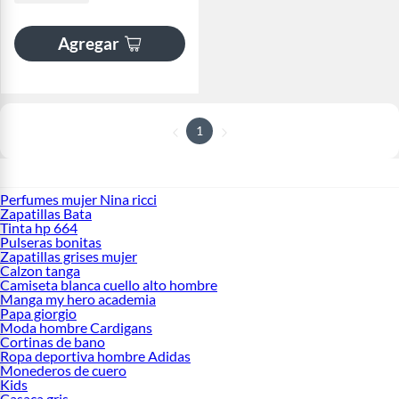
Agregar
1
Perfumes mujer Nina ricci
Zapatillas Bata
Tinta hp 664
Pulseras bonitas
Zapatillas grises mujer
Calzon tanga
Camiseta blanca cuello alto hombre
Manga my hero academia
Papa giorgio
Moda hombre Cardigans
Cortinas de bano
Ropa deportiva hombre Adidas
Monederos de cuero
Kids
Casaca gris