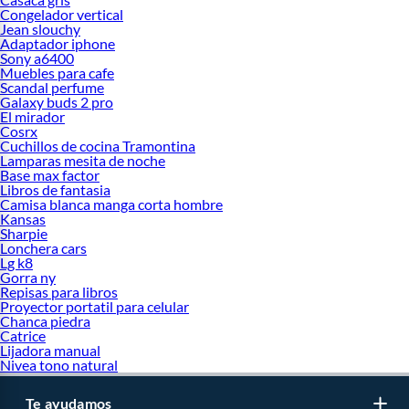
Congelador vertical
Jean slouchy
Adaptador iphone
Sony a6400
Muebles para cafe
Scandal perfume
Galaxy buds 2 pro
El mirador
Cosrx
Cuchillos de cocina Tramontina
Lamparas mesita de noche
Base max factor
Libros de fantasia
Camisa blanca manga corta hombre
Kansas
Sharpie
Lonchera cars
Lg k8
Gorra ny
Repisas para libros
Proyector portatil para celular
Chanca piedra
Catrice
Lijadora manual
Nivea tono natural
Te ayudamos