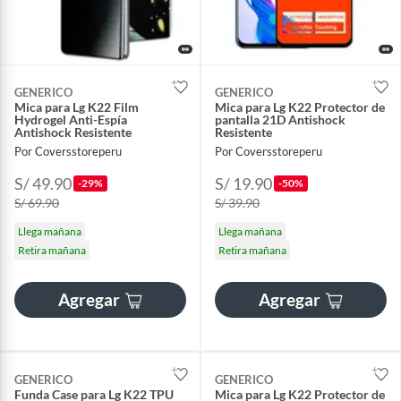
GENERICO
GENERICO
Mica para Lg K22 Film
Mica para Lg K22 Protector de
Hydrogel Anti-Espía
pantalla 21D Antishock
Antishock Resistente
Resistente
Por Coversstoreperu
Por Coversstoreperu
S/ 49.90
S/ 19.90
-29%
-50%
S/ 69.90
S/ 39.90
Llega mañana
Llega mañana
Retira mañana
Retira mañana
Agregar
Agregar
GENERICO
GENERICO
Funda Case para Lg K22 TPU
Mica para Lg K22 Protector de