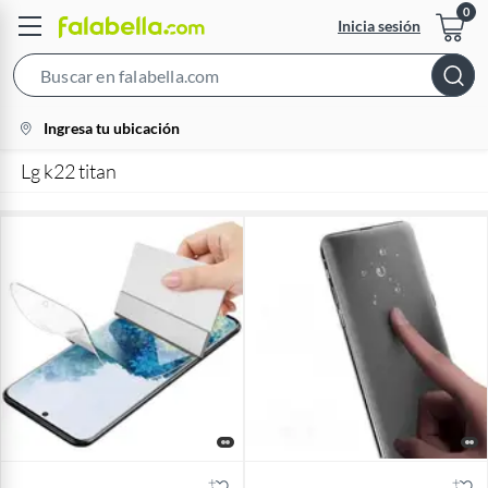
Inicia sesión
Search
Bar
location-
Ingresa tu ubicación
icon
Lg k22 titan