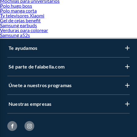
Mochilas para universitarios
Polo hugo boss
Polo manga corta
Tv televisores Xiaomi
Gel de cejas benefit
Samsung earbuds
Verduras para colorear
Samsung a52s
Te ayudamos
Sé parte de falabella.com
Únete a nuestros programas
Nuestras empresas