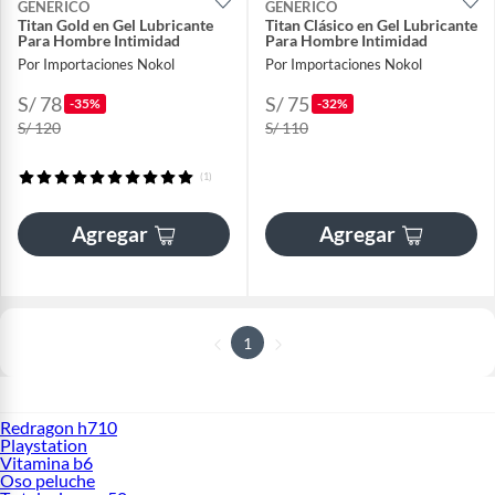
GENERICO
GENERICO
Titan Gold en Gel Lubricante
Titan Clásico en Gel Lubricante
Para Hombre Intimidad
Para Hombre Intimidad
Por Importaciones Nokol
Por Importaciones Nokol
S/ 78
S/ 75
-35%
-32%
S/ 120
S/ 110
(1)
Agregar
Agregar
1
Redragon h710
Playstation
Vitamina b6
Oso peluche