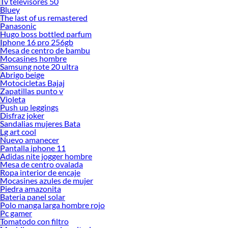
Tv televisores 50
Bluey
The last of us remastered
Panasonic
Hugo boss bottled parfum
Iphone 16 pro 256gb
Mesa de centro de bambu
Mocasines hombre
Samsung note 20 ultra
Abrigo beige
Motocicletas Bajaj
Zapatillas punto v
Violeta
Push up leggings
Disfraz joker
Sandalias mujeres Bata
Lg art cool
Nuevo amanecer
Pantalla iphone 11
Adidas nite jogger hombre
Mesa de centro ovalada
Ropa interior de encaje
Mocasines azules de mujer
Piedra amazonita
Bateria panel solar
Polo manga larga hombre rojo
Pc gamer
Tomatodo con filtro