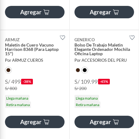
Agregar
Agregar
ARMUZ
GENERICO
Maletín de Cuero Vacuno
Bolso De Trabajo Maletin
Harrison 8368 (Para Laptop
Elegante Ordenador Mochila
15")
Oficina Laptop
Por ARMUZ CUEROS
Por ACCESORIOS DEL PERU
S/ 499
S/ 109.99
-38%
-45%
S/ 800
S/ 200
Llega mañana
Llega mañana
Retira mañana
Retira mañana
Agregar
Agregar