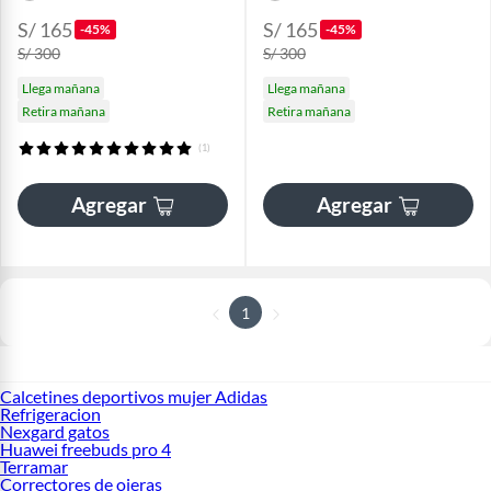
S/ 165
S/ 165
-45%
-45%
S/ 300
S/ 300
Llega mañana
Llega mañana
Retira mañana
Retira mañana
(1)
Agregar
Agregar
1
Calcetines deportivos mujer Adidas
Refrigeracion
Nexgard gatos
Huawei freebuds pro 4
Terramar
Correctores de ojeras