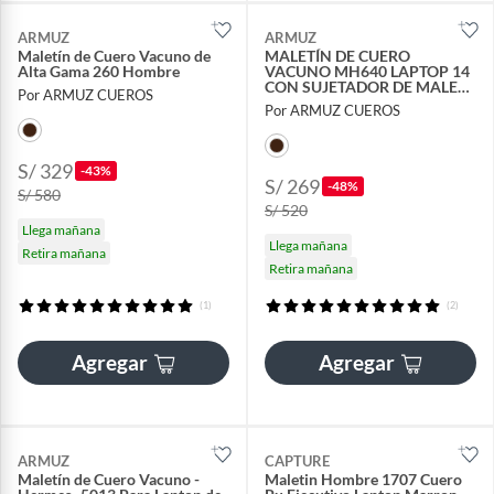
ARMUZ
ARMUZ
Maletín de Cuero Vacuno de
MALETÍN DE CUERO
Alta Gama 260 Hombre
VACUNO MH640 LAPTOP 14
CON SUJETADOR DE MALETA
Por ARMUZ CUEROS
DE VIAJE
Por ARMUZ CUEROS
S/ 329
-43%
S/ 269
-48%
S/ 580
S/ 520
Llega mañana
Llega mañana
Retira mañana
Retira mañana
(1)
(2)
Agregar
Agregar
ARMUZ
CAPTURE
Maletín de Cuero Vacuno -
Maletin Hombre 1707 Cuero