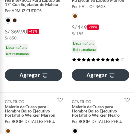
Hermes- 5013 Para Laptop de
Pu Ejecutivo Laptop Marron
17" Con Sujetador de Maleta
Por HALL OF BAGS
Por ARMUZ CUEROS
S/ 149
-19%
S/ 369.90
-43%
S/ 185
S/ 650
Llega mañana
Llega mañana
Retira mañana
Retira mañana
(7)
Agregar
Agregar
GENERICO
GENERICO
Maletin de Cuero para
Maletin de Cuero para
Hombre Bolso Ejecutivo
Hombre Bolso Ejecutivo
Portafolio Weixier Marrón
Portafolio Weixier Negro
Por BOOM DETALLES PERU.
Por BOOM DETALLES PERU.