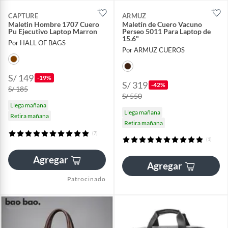
CAPTURE
ARMUZ
Maletin Hombre 1707 Cuero
Maletín de Cuero Vacuno
Pu Ejecutivo Laptop Marron
Perseo 5011 Para Laptop de
15.6"
Por HALL OF BAGS
Por ARMUZ CUEROS
S/ 149
-19%
S/ 319
-42%
S/ 185
S/ 550
Llega mañana
Llega mañana
Retira mañana
Retira mañana
(7)
(1)
Agregar
Agregar
Patrocinado