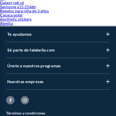
Galaxy tab s6
Samsung a15 256gb
Regalos para niña de 3 años
Casaca polar
Aesthetic stickers
Abejita
Te ayudamos
Sé parte de falabella.com
Únete a nuestros programas
Nuestras empresas
Términos y condiciones