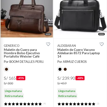
GENERICO
ALDEBARAN
Maletin de Cuero para
Maletín de Cuero Vacuno
Hombre Bolso Ejecutivo
Aldebarán 8572 Para Laptop
Portafolio Weixier Café
14
Por BOOM DETALLES PERU.
Por ARMUZ CUEROS
S/ 165
S/ 239.90
-45%
-48%
S/ 300
S/ 459
Llega mañana
Llega mañana
Retira mañana
Retira mañana
(4)
(2)