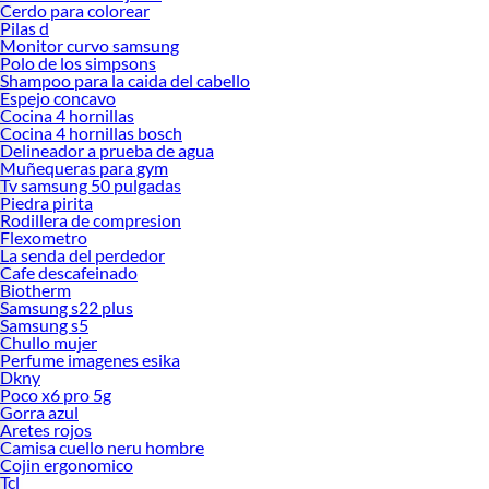
Cerdo para colorear
Pilas d
Monitor curvo samsung
Polo de los simpsons
Shampoo para la caida del cabello
Espejo concavo
Cocina 4 hornillas
Cocina 4 hornillas bosch
Delineador a prueba de agua
Muñequeras para gym
Tv samsung 50 pulgadas
Piedra pirita
Rodillera de compresion
Flexometro
La senda del perdedor
Cafe descafeinado
Biotherm
Samsung s22 plus
Samsung s5
Chullo mujer
Perfume imagenes esika
Dkny
Poco x6 pro 5g
Gorra azul
Aretes rojos
Camisa cuello neru hombre
Cojin ergonomico
Tcl