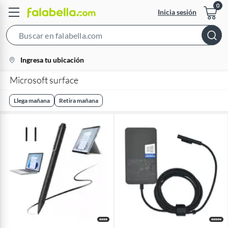
Inicia sesión
Search
Bar
location-
Ingresa tu ubicación
icon
Microsoft surface
Llega mañana
Retira mañana