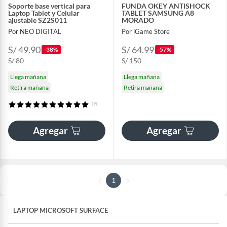
Soporte base vertical para
FUNDA OKEY ANTISHOCK
Laptop Tablet y Celular
TABLET SAMSUNG A8
ajustable SZ2S011
MORADO
Por NEO DIGITAL
Por iGame Store
S/ 49.90
S/ 64.99
-38%
-57%
S/ 80
S/ 150
Llega mañana
Llega mañana
Retira mañana
Retira mañana
(9)
Agregar
Agregar
1
LAPTOP MICROSOFT SURFACE