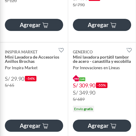
S/ 120
S/ 790
Agregar
Agregar
INSPIRA MARKET
GENERICO
Mini Lavadora de Accesorios
Mini lavadora portátil tambor
Anillos Brochas
de acero - canastilla y escobilla
Por Inspira Market
Por Innovaciones en Lineas
S/ 29.90
-54%
S/ 309.90
S/ 65
-55%
S/ 349.90
S/ 689
Envío
gratis
Agregar
Agregar