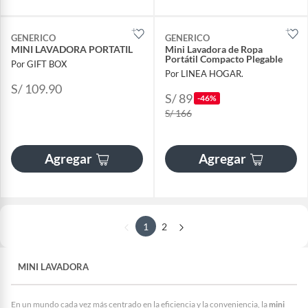
GENERICO
GENERICO
MINI LAVADORA PORTATIL
Mini Lavadora de Ropa
Portátil Compacto Plegable
Por GIFT BOX
Por LINEA HOGAR.
S/ 109.90
S/ 89
-46%
S/ 166
Agregar
Agregar
1
2
MINI LAVADORA
En un mundo cada vez más centrado en la eficiencia y la conveniencia, la
mini