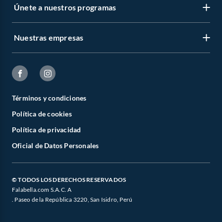
lavadora Mabe 10 kg
Únete a nuestros programas
lavadora Mabe 16 kg
lavadora Samsung 22 kg
lavadora LG 13 kg
Nuestras empresas
Términos y condiciones
Política de cookies
Política de privacidad
Oficial de Datos Personales
© TODOS LOS DERECHOS RESERVADOS
Falabella.com S.A.C. A
. Paseo de la República 3220, San Isidro, Perú