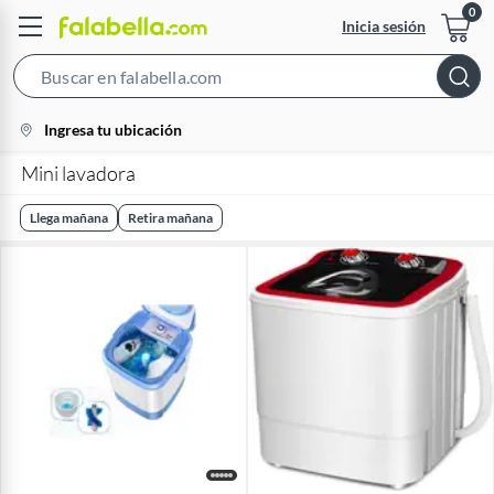
Inicia sesión
Search
Bar
location-
Ingresa tu ubicación
icon
Mini lavadora
Llega mañana
Retira mañana