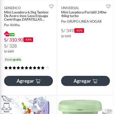
GENERICO
UNIVERSAL
Mini Lavadora 6,5kg Tambor
Mini Lavadora Portátil 240w
De Acero Inox Lava Enjuaga
46kg turbo
Centrifuga ZAPATILLAS
Por GRUPO LINEA HOGAR
PRENDAS PEQUEÑAS
Por Airithu
S/ 349
-42%
S/ 599
S/ 310.90
-55%
S/ 328
S/ 689
Envío
gratis
(4)
Agregar
Agregar