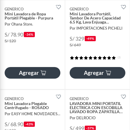
GENERICO
GENERICO
Mini Lavadora de Ropa
Mini Lavadora Portátil,
Portátil Plegable - Purpura
Tambor De Acero Capacidad
6.5 Kg, Lava Enjuaga
Por Ohana Store.
Centrifuga
Por IMPORTACIONES PICHELI
S/ 78.90
-34%
S/ 329
-49%
S/ 120
S/ 649
(2)
Agregar
Agregar
GENERICO
GENERICO
Mini Lavadora Plegable
LAVADORA MINI PORTATIL
Centrifugado - ROSADO
ELECTRICA CON ESCOBILLA
LAVADO ROPA ZAPATILLA
Por EASY HOME NOVEDADES EIRL
CON CENTRIFUGADO
Por DELROCIO
TAMBOR METAL
S/ 68.90
-43%
S/ 499
-37%