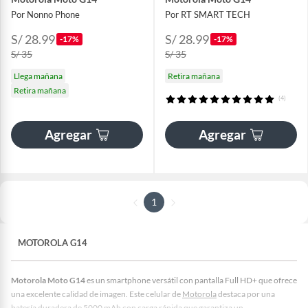
Por Nonno Phone
Por RT SMART TECH
S/ 28.99
S/ 28.99
-17%
-17%
S/ 35
S/ 35
Llega mañana
Retira mañana
Retira mañana
(4)
Agregar
Agregar
1
MOTOROLA G14
Motorola Moto G14
es un smartphone versátil con pantalla Full HD+ que ofrece
una excelente calidad de imagen. Este celular de
Motorola
destaca por una
batería duradera de 5000 mAh con carga rápida que garantiza un