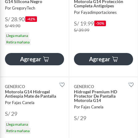
G14 Silicona Negro
Motorola G14 Protección
Completa Antigolpes
Por GregoryTech
Por Fayadimportaciones
S/ 28.90
-42%
S/ 19.99
-50%
S/ 49.90
S/ 39.99
Llega mañana
Retira mañana
Agregar
Agregar
GENERICO
GENERICO
Motorola G14 Hidrogel
Hidrogel Premium HD
Antiespia Mate de Pantalla
Protector De Pantalla
Motorola G14
Por Fajas Canela
Por Fajas Canela
S/ 29
S/ 29
Llega mañana
Retira mañana