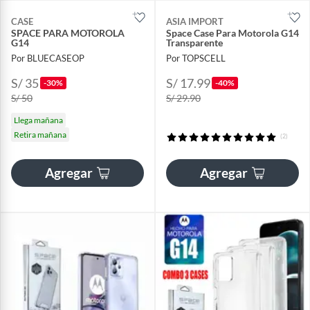
CASE
ASIA IMPORT
SPACE PARA MOTOROLA
Space Case Para Motorola G14
G14
Transparente
Por BLUECASEOP
Por TOPSCELL
S/ 35
S/ 17.99
-30%
-40%
S/ 50
S/ 29.90
Llega mañana
Retira mañana
(2)
Agregar
Agregar