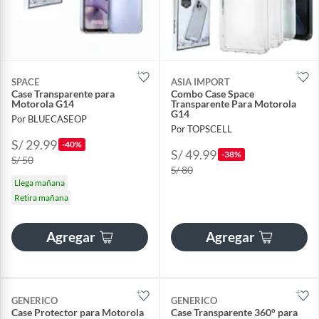
SPACE
ASIA IMPORT
Case Transparente para
Combo Case Space
Motorola G14
Transparente Para Motorola
G14
Por BLUECASEOP
Por TOPSCELL
S/ 29.99
-40%
S/ 49.99
-38%
S/ 50
S/ 80
Llega mañana
Retira mañana
Agregar
Agregar
GENERICO
GENERICO
Case Protector para Motorola
Case Transparente 360° para