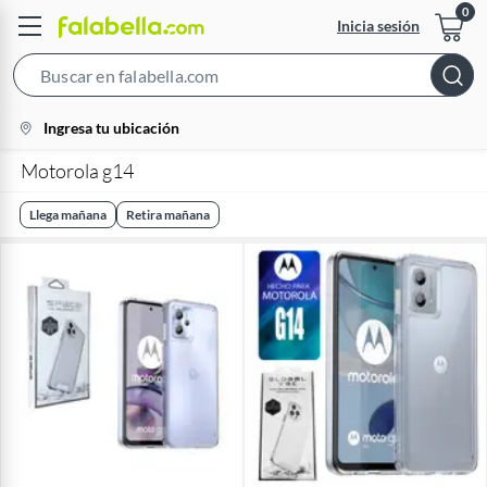
Inicia sesión
Search
Bar
location-
Ingresa tu ubicación
icon
Motorola g14
Llega mañana
Retira mañana