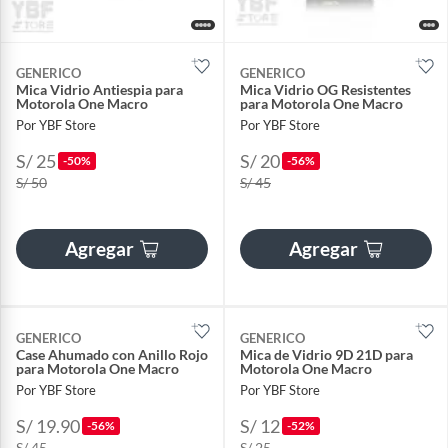
GENERICO
GENERICO
Mica Vidrio Antiespia para
Mica Vidrio OG Resistentes
Motorola One Macro
para Motorola One Macro
Por YBF Store
Por YBF Store
S/ 25
S/ 20
-50%
-56%
S/ 50
S/ 45
Agregar
Agregar
GENERICO
GENERICO
Case Ahumado con Anillo Rojo
Mica de Vidrio 9D 21D para
para Motorola One Macro
Motorola One Macro
Por YBF Store
Por YBF Store
S/ 19.90
S/ 12
-56%
-52%
S/ 45
S/ 25