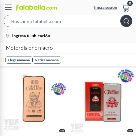
Inicia sesión
Search
Bar
location-
Ingresa tu ubicación
icon
Motorola one macro
Llega mañana
Retira mañana