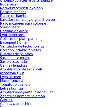
Chompa con cierre para hombre
Ropa sexy
Rocket raccoon funko pop
Botas plateadas
Platos de bambu
Lavadora samsung digital inverter
Rayo mcqueen para colorear
Soundpeats
Parrillas de acero
Lentes Versace
Collares de plata para mujer
Basement home
Ventilador de techo con luz
Colchon inflable 2 plazas
Cuadros de paisajes
Saco blanco mujer
Sarten cuadrado
Camisa leñadora
Amplificador de senal wifi
Motorola g60s
Lego batman
Llave francesa
Tomatodo de metal
Letras bonitas
Ampliador de pantalla de celular
Zapatillas hombre Salomon
Garnier
Camisa cuello chino