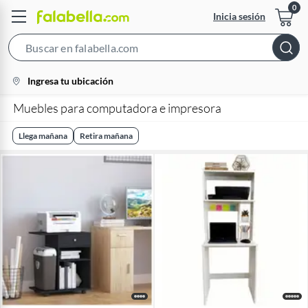
Inicia sesión
Search
Bar
location-
Ingresa tu ubicación
icon
Muebles para computadora e impresora
Llega mañana
Retira mañana