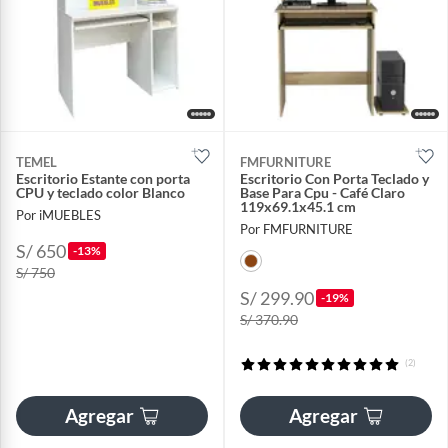
TEMEL
FMFURNITURE
Escritorio Estante con porta
Escritorio Con Porta Teclado y
CPU y teclado color Blanco
Base Para Cpu - Café Claro
119x69.1x45.1 cm
Por iMUEBLES
Por FMFURNITURE
S/ 650
-13%
S/ 750
S/ 299.90
-19%
S/ 370.90
(2)
Agregar
Agregar