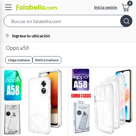
Inicia sesión
Search
Bar
location-
Ingresa tu ubicación
icon
Oppo a58
Llega mañana
Retira mañana