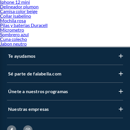
Iphone 12 mini
Delineador plumon
Camisa color beige
Collar isabelino
Mochila rosa
Pilas y baterias Duracell
Micrometro
Sombrero azul
Cuna colecho
Jabon neutro
Te ayudamos
Sé parte de falabella.com
Únete a nuestros programas
Nuestras empresas