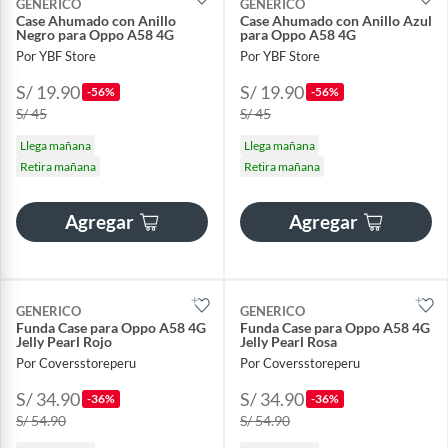
GENERICO
GENERICO
Case Ahumado con Anillo
Case Ahumado con Anillo Azul
Negro para Oppo A58 4G
para Oppo A58 4G
Por YBF Store
Por YBF Store
S/ 19.90
S/ 19.90
-56%
-56%
S/ 45
S/ 45
Llega mañana
Llega mañana
Retira mañana
Retira mañana
Agregar
Agregar
GENERICO
GENERICO
Funda Case para Oppo A58 4G
Funda Case para Oppo A58 4G
Jelly Pearl Rojo
Jelly Pearl Rosa
Por Coversstoreperu
Por Coversstoreperu
S/ 34.90
S/ 34.90
-36%
-36%
S/ 54.90
S/ 54.90