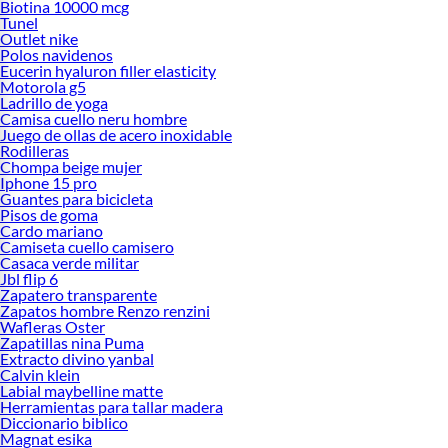
Biotina 10000 mcg
Tunel
Outlet nike
Polos navidenos
Eucerin hyaluron filler elasticity
Motorola g5
Ladrillo de yoga
Camisa cuello neru hombre
Juego de ollas de acero inoxidable
Rodilleras
Chompa beige mujer
Iphone 15 pro
Guantes para bicicleta
Pisos de goma
Cardo mariano
Camiseta cuello camisero
Casaca verde militar
Jbl flip 6
Zapatero transparente
Zapatos hombre Renzo renzini
Wafleras Oster
Zapatillas nina Puma
Extracto divino yanbal
Calvin klein
Labial maybelline matte
Herramientas para tallar madera
Diccionario biblico
Magnat esika