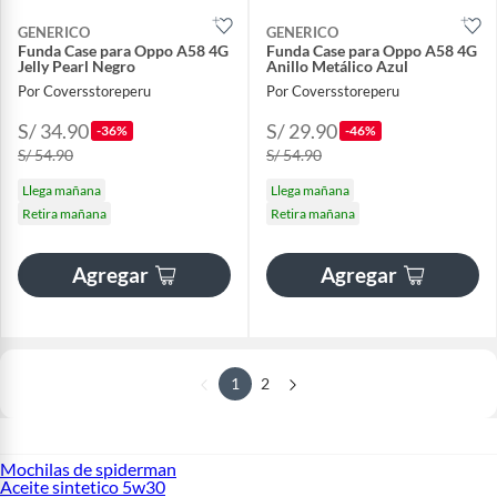
GENERICO
GENERICO
Funda Case para Oppo A58 4G
Funda Case para Oppo A58 4G
Jelly Pearl Negro
Anillo Metálico Azul
Por Coversstoreperu
Por Coversstoreperu
S/ 34.90
S/ 29.90
-36%
-46%
S/ 54.90
S/ 54.90
Llega mañana
Llega mañana
Retira mañana
Retira mañana
Agregar
Agregar
1
2
Mochilas de spiderman
Aceite sintetico 5w30