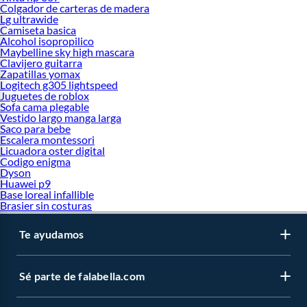
Colgador de carteras de madera
Lg ultrawide
Camiseta basica
Alcohol isopropilico
Maybelline sky high mascara
Clavijero guitarra
Zapatillas yomax
Logitech g305 lightspeed
Juguetes de roblox
Sofa cama plegable
Vestido largo manga larga
Saco para bebe
Escalera montessori
Licuadora oster digital
Codigo enigma
Dyson
Huawei p9
Base loreal infallible
Brasier sin costuras
Te ayudamos
Sé parte de falabella.com