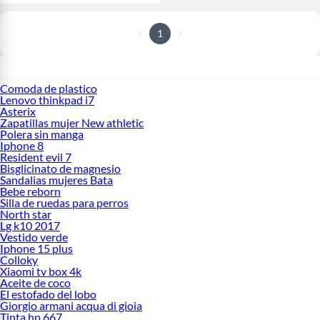
1
Comoda de plastico
Lenovo thinkpad i7
Asterix
Zapatillas mujer New athletic
Polera sin manga
Iphone 8
Resident evil 7
Bisglicinato de magnesio
Sandalias mujeres Bata
Bebe reborn
Silla de ruedas para perros
North star
Lg k10 2017
Vestido verde
Iphone 15 plus
Colloky
Xiaomi tv box 4k
Aceite de coco
El estofado del lobo
Giorgio armani acqua di gioia
Tinta hp 667