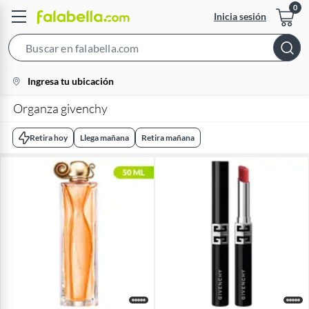
Inicia sesión
Search
Bar
location-
Ingresa tu ubicación
icon
Organza givenchy
Retira hoy
Llega mañana
Retira mañana