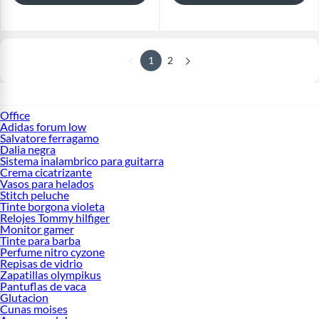
1
2
Office
Adidas forum low
Salvatore ferragamo
Dalia negra
Sistema inalambrico para guitarra
Crema cicatrizante
Vasos para helados
Stitch peluche
Tinte borgona violeta
Relojes Tommy hilfiger
Monitor gamer
Tinte para barba
Perfume nitro cyzone
Repisas de vidrio
Zapatillas olympikus
Pantuflas de vaca
Glutacion
Cunas moises