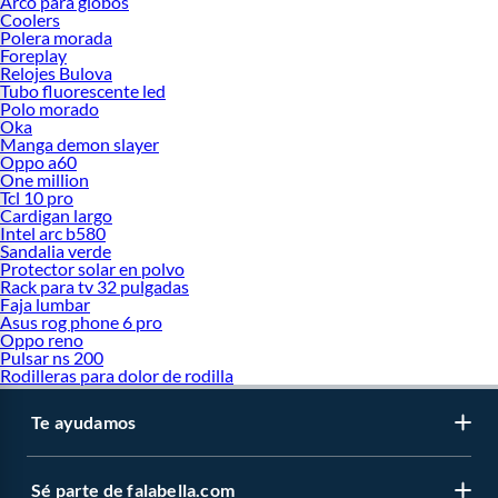
Arco para globos
Coolers
Polera morada
Foreplay
Relojes Bulova
Tubo fluorescente led
Polo morado
Oka
Manga demon slayer
Oppo a60
One million
Tcl 10 pro
Cardigan largo
Intel arc b580
Sandalia verde
Protector solar en polvo
Rack para tv 32 pulgadas
Faja lumbar
Asus rog phone 6 pro
Oppo reno
Pulsar ns 200
Rodilleras para dolor de rodilla
Te ayudamos
Sé parte de falabella.com