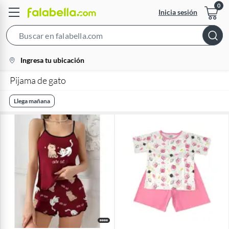
Inicia sesión
Search
Bar
location-
Ingresa tu ubicación
icon
Pijama de gato
Llega mañana