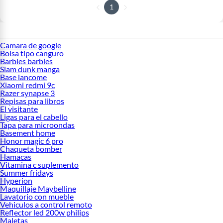
1
Camara de google
Bolsa tipo canguro
Barbies barbies
Slam dunk manga
Base lancome
Xiaomi redmi 9c
Razer synapse 3
Repisas para libros
El visitante
Ligas para el cabello
Tapa para microondas
Basement home
Honor magic 6 pro
Chaqueta bomber
Hamacas
Vitamina c suplemento
Summer fridays
Hyperion
Maquillaje Maybelline
Lavatorio con mueble
Vehiculos a control remoto
Reflector led 200w philips
Maletas