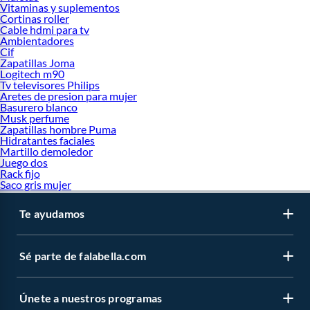
Vitaminas y suplementos
Cortinas roller
Cable hdmi para tv
Ambientadores
Cif
Zapatillas Joma
Logitech m90
Tv televisores Philips
Aretes de presion para mujer
Basurero blanco
Musk perfume
Zapatillas hombre Puma
Hidratantes faciales
Martillo demoledor
Juego dos
Rack fijo
Saco gris mujer
Te ayudamos
Sé parte de falabella.com
Únete a nuestros programas