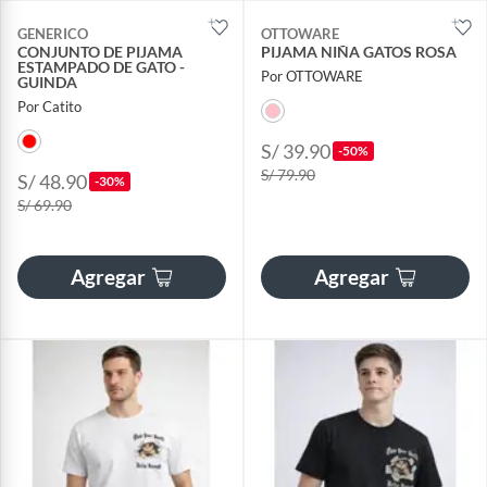
GENERICO
OTTOWARE
CONJUNTO DE PIJAMA
PIJAMA NIÑA GATOS ROSA
ESTAMPADO DE GATO -
Por OTTOWARE
GUINDA
Por Catito
S/ 39.90
-50%
S/ 79.90
S/ 48.90
-30%
S/ 69.90
Agregar
Agregar