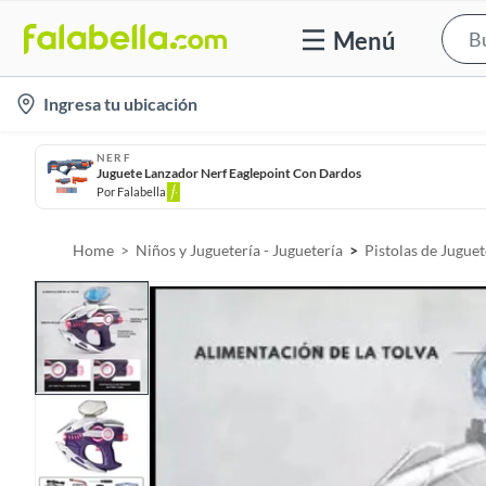
Menú
l
Ingresa tu ubicación
o
c
NERF
Juguete Lanzador Nerf Eaglepoint Con Dardos
a
Por
Falabella
t
i
Home
Niños y Juguetería - Juguetería
Pistolas de Juguet
o
n
-
i
c
o
n