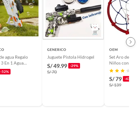
CO
GENERICO
OEM
 de agua Regalo
Juguete Pistola Hidrogel
Set Aro de Bás
 3 En 1 Agua
Niños con Pelot
S/ 49.99
-29%
l Burbuja Regalo
Red Resistente
-52%
S/ 70
ad NARANJA
S/ 79
-43%
S/ 139