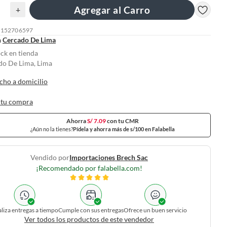
Agregar al Carro
+
: 152706597
n
Cercado De Lima
ock en tienda
do De Lima, Lima
cho a domicilio
 tu compra
Ahorra
S/ 7.09
con tu CMR
¿Aún no la tienes?
Pídela y ahorra más de s/100 en Falabella
Vendido por
Importaciones Brech Sac
¡Recomendado por falabella.com!
liza entregas a tiempo
Cumple con sus entregas
Ofrece un buen servicio
Ver todos los productos de este vendedor