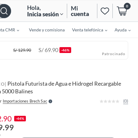
0
Hola
,
Mi
cuenta
Inicia sesión
eta CMR
Vende y comisiona
Venta telefónica
Ayuda
S/
69.90
S/
129.90
-46%
Patrocinado
o
f
n
I
Pistola Futurista de Agua e Hidrogel Recargable
|
r
CO
e
n 5000 Balines
l
l
e
(0)
r
Importaciones Brech Sac
S
2.90
-44%
9.99
0