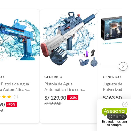
CO
GENERICO
GENERICO
 Pistola de Agua
Pistola de Agua
Juguete de Pist
ca Automática y
Automática Tiro con
Pulverizadora 
Pulverizador de Agua
Tiburón Negro
(1)
S/ 129.90
S/ 63.50
-23%
-24
S/ 169.50
S/ 83.50
90
-70%
80