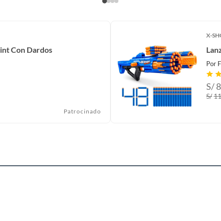
X-SH
int Con Dardos
Lan
Por
F
S/
8
S/
11
Patrocinado