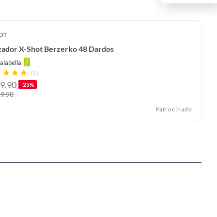
OT
zador X-Shot Berzerko 48 Dardos
alabella
(1)
9.90
-25%
9.90
Patrocinado