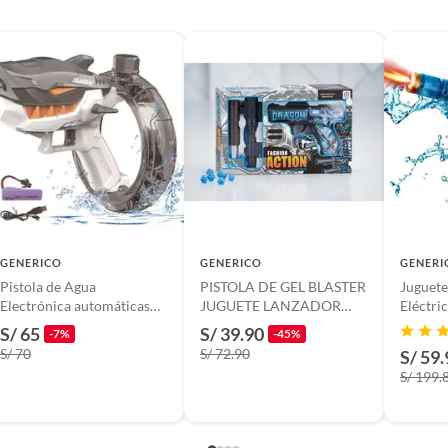
GENERICO
GENERICO
GENERI
Pistola de Agua
PISTOLA DE GEL BLASTER
Juguete
Electrónica automáticas
JUGUETE LANZADOR
Eléctri
Tiburón Gris
HIDROGEL ORBEEZ
Manual
S/ 65
S/ 39.90
-7%
-45%
DRAGON COLOR
S/ 70
S/ 72.90
S/ 59.
BLANCO Y AZUL
S/ 199.
 18 cm × 4 cm