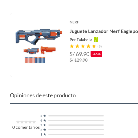
Largo
18 cm
NERF
Juguete Lanzador Nerf Eaglepo
Peso máximo soportado
1 kg
Por
Falabella
(9)
S/
69.90
Incluye
1
-46%
S/
129.90
Opiniones de este producto
5
4
3
0
comentarios
2
1