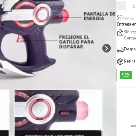
−
Código
Entrega e
Sin st
Cerca
Despa
Retira
Rea