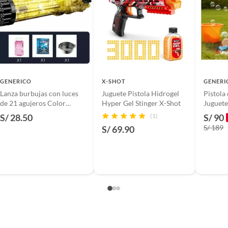
por defecto de fábrica, si el producto ha sido manipulado
tía pierde efecto.
suplementos alimenticios, vitaminas.
ores
baño con señales de uso, sin empaques, etiquetas o sellos.
A,Sin PVC
GENERICO
X-SHOT
GENERI
Lanza burbujas con luces
Juguete Pistola Hidrogel
Pistola
de 21 agujeros Color
Hyper Gel Stinger X-Shot
Juguete
Amarillo
Hidroge
S/ 28.50
(1)
S/ 90
Navid
S/ 189
S/ 69.90
as edades
o nuevo, en perfectas condiciones físicas y funcionales.
ega en su empaque original, con todos sus accesorios
os.
l