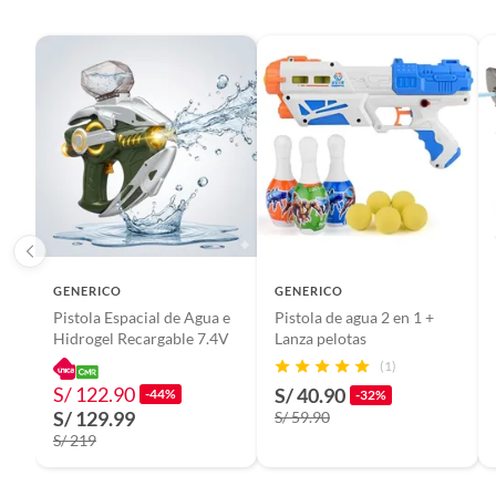
Cantidad contenida en el empaque
1
Garantía del proveedor
1 mes
Piezas pequeñas
No
Peso del producto
1 kg
GENERICO
GENERICO
Pistola Espacial de Agua e
Pistola de agua 2 en 1 +
Hidrogel Recargable 7.4V
Lanza pelotas
Alto
21 cm
(1)
S/ 122.90
S/ 40.90
-44%
-32%
Ancho
10 cm
S/ 129.99
S/ 59.90
S/ 219
Dimensiones
38 cm ×