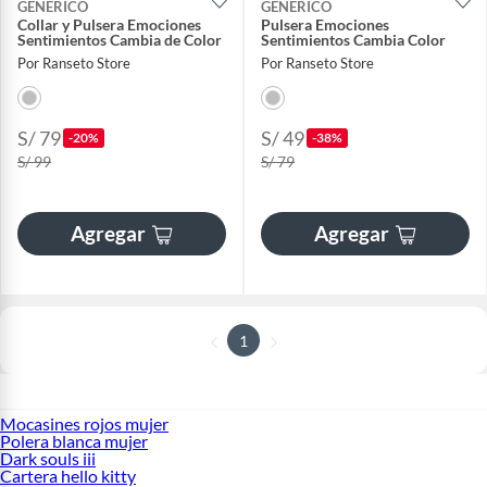
GENERICO
GENERICO
Collar y Pulsera Emociones
Pulsera Emociones
Sentimientos Cambia de Color
Sentimientos Cambia Color
Por Ranseto Store
Por Ranseto Store
S/ 79
S/ 49
-20%
-38%
S/ 99
S/ 79
Agregar
Agregar
1
Mocasines rojos mujer
Polera blanca mujer
Dark souls iii
Cartera hello kitty