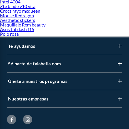
Intel 4004
Zte blade v10 vita
Crocs rayo mcqueen
Mouse Redragon
Aesthetic stickers
Maquillaje Rem beauty
Asus tuf dash f15
Polo rosa
Te ayudamos
Sé parte de falabella.com
Únete a nuestros programas
Nuestras empresas