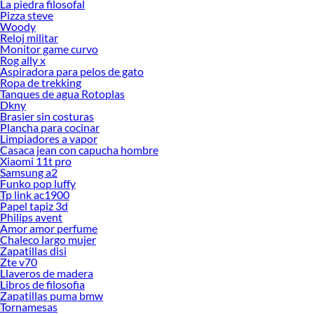
La piedra filosofal
Pizza steve
Woody
Reloj militar
Monitor game curvo
Rog ally x
Aspiradora para pelos de gato
Ropa de trekking
Tanques de agua Rotoplas
Dkny
Brasier sin costuras
Plancha para cocinar
Limpiadores a vapor
Casaca jean con capucha hombre
Xiaomi 11t pro
Samsung a2
Funko pop luffy
Tp link ac1900
Papel tapiz 3d
Philips avent
Amor amor perfume
Chaleco largo mujer
Zapatillas disi
Zte v70
Llaveros de madera
Libros de filosofia
Zapatillas puma bmw
Tornamesas