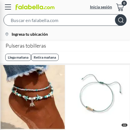
Inicia sesión
Search
Bar
location-
Ingresa tu ubicación
icon
Pulseras tobilleras
Llega mañana
Retira mañana