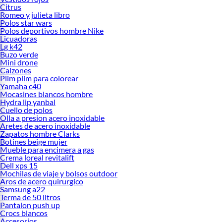
Citrus
Romeo y julieta libro
Polos star wars
Polos deportivos hombre Nike
Licuadoras
Lg k42
Buzo verde
Mini drone
Calzones
Plim plim para colorear
Yamaha c40
Mocasines blancos hombre
Hydra lip yanbal
Cuello de polos
Olla a presion acero inoxidable
Aretes de acero inoxidable
Zapatos hombre Clarks
Botines beige mujer
Mueble para encimera a gas
Crema loreal revitalift
Dell xps 15
Mochilas de viaje y bolsos outdoor
Aros de acero quirurgico
Samsung a22
Terma de 50 litros
Pantalon push up
Crocs blancos
Accesorios