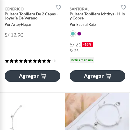
GENERICO
SANTORAL
Pulsera Tobillera De 2 Capas -
Pulsera Tobillera Ichthys - Hilo
Joyería De Verano
y Cobre
Por ArteyHogar
Por Espiral Rojo
S/ 12.90
S/ 21
-16%
S/ 25
Retira mañana
(1)
Agregar
Agregar