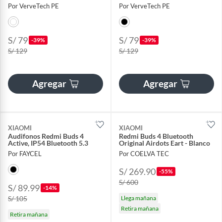
Por VerveTech PE
Por VerveTech PE
S/ 79
S/ 79
-39%
-39%
S/ 129
S/ 129
Agregar
Agregar
XIAOMI
XIAOMI
Audifonos Redmi Buds 4
Redmi Buds 4 Bluetooth
Active, IP54 Bluetooth 5.3
Original Airdots Eart - Blanco
Por FAYCEL
Por COELVA TEC
S/ 269.90
-55%
S/ 600
S/ 89.99
-14%
S/ 105
Llega mañana
Retira mañana
Retira mañana