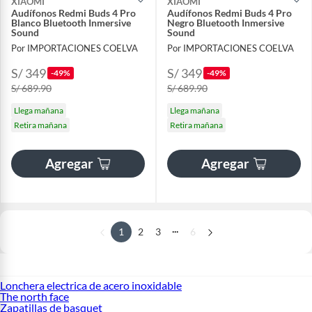
XIAOMI
XIAOMI
Audífonos Redmi Buds 4 Pro
Audífonos Redmi Buds 4 Pro
Blanco Bluetooth Inmersive
Negro Bluetooth Inmersive
Sound
Sound
Por IMPORTACIONES COELVA
Por IMPORTACIONES COELVA
S/ 349
S/ 349
-49%
-49%
S/ 689.90
S/ 689.90
Llega mañana
Llega mañana
Retira mañana
Retira mañana
Agregar
Agregar
...
1
2
3
6
Lonchera electrica de acero inoxidable
The north face
Zapatillas de basquet