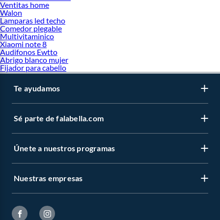
Ventitas home
Walon
Lamparas led techo
Comedor plegable
Multivitaminico
Xiaomi note 8
Audifonos Ewtto
Abrigo blanco mujer
Fijador para cabello
Te ayudamos
Sé parte de falabella.com
Únete a nuestros programas
Nuestras empresas