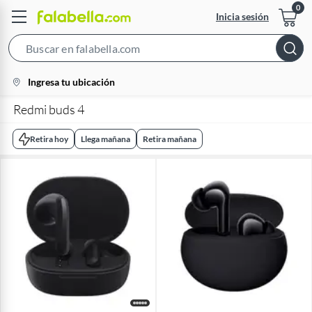
Inicia sesión
Search
Bar
location-
Ingresa tu ubicación
icon
Redmi buds 4
Retira hoy
Llega mañana
Retira mañana