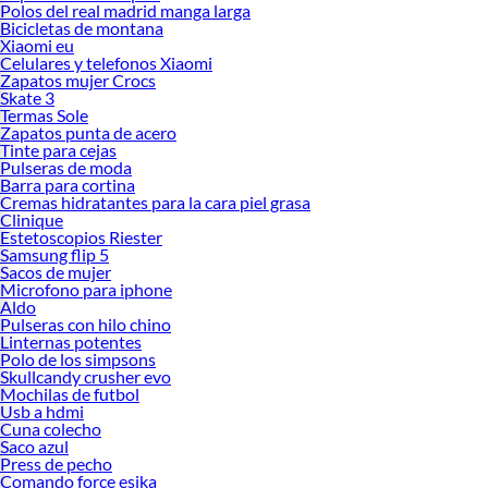
Polos del real madrid manga larga
Bicicletas de montana
Xiaomi eu
Celulares y telefonos Xiaomi
Zapatos mujer Crocs
Skate 3
Termas Sole
Zapatos punta de acero
Tinte para cejas
Pulseras de moda
Barra para cortina
Cremas hidratantes para la cara piel grasa
Clinique
Estetoscopios Riester
Samsung flip 5
Sacos de mujer
Microfono para iphone
Aldo
Pulseras con hilo chino
Linternas potentes
Polo de los simpsons
Skullcandy crusher evo
Mochilas de futbol
Usb a hdmi
Cuna colecho
Saco azul
Press de pecho
Comando force esika