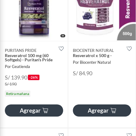
PURITANS PRIDE
BIOCENTER NATURAL
Resveratrol 100 mg (60
Resveratrol x 500 g -
Softgels) - Puritan's Pride
Por Biocenter Natural
Por Geatienda
S/ 84.90
S/ 139.90
-26%
S/ 190
Retira mañana
Agregar
Agregar