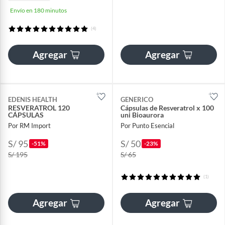
Envío en 180 minutos
(4)
Agregar
Agregar
EDENIS HEALTH
GENERICO
RESVERATROL 120
Cápsulas de Resveratrol x 100
CÁPSULAS
uni Bioaurora
Por RM Import
Por Punto Esencial
S/ 95
S/ 50
-51%
-23%
S/ 195
S/ 65
(1)
Agregar
Agregar