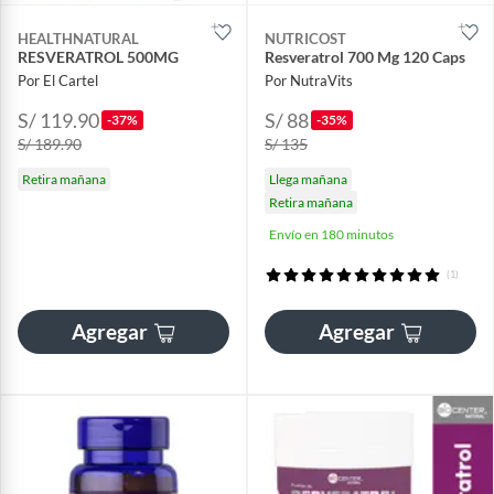
HEALTHNATURAL
NUTRICOST
RESVERATROL 500MG
Resveratrol 700 Mg 120 Caps
Por El Cartel
Por NutraVits
S/ 119.90
S/ 88
-37%
-35%
S/ 189.90
S/ 135
Retira mañana
Llega mañana
Retira mañana
Envío en 180 minutos
(1)
Agregar
Agregar