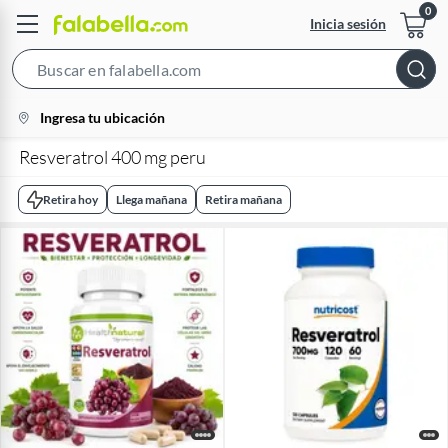
Inicia sesión
Search
Bar
location-
Ingresa tu ubicación
icon
Resveratrol 400 mg peru
Retira hoy
Llega mañana
Retira mañana