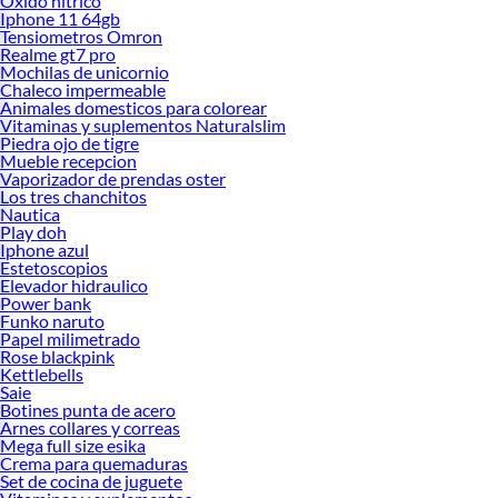
Oxido nitrico
Iphone 11 64gb
Tensiometros Omron
Realme gt7 pro
Mochilas de unicornio
Chaleco impermeable
Animales domesticos para colorear
Vitaminas y suplementos Naturalslim
Piedra ojo de tigre
Mueble recepcion
Vaporizador de prendas oster
Los tres chanchitos
Nautica
Play doh
Iphone azul
Estetoscopios
Elevador hidraulico
Power bank
Funko naruto
Papel milimetrado
Rose blackpink
Kettlebells
Saie
Botines punta de acero
Arnes collares y correas
Mega full size esika
Crema para quemaduras
Set de cocina de juguete