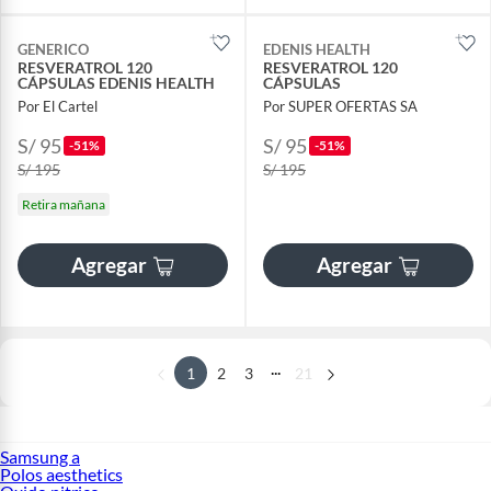
GENERICO
EDENIS HEALTH
RESVERATROL 120
RESVERATROL 120
CÁPSULAS EDENIS HEALTH
CÁPSULAS
Por El Cartel
Por SUPER OFERTAS SA
S/ 95
S/ 95
-51%
-51%
S/ 195
S/ 195
Retira mañana
Agregar
Agregar
...
1
2
3
21
Samsung a
Polos aesthetics