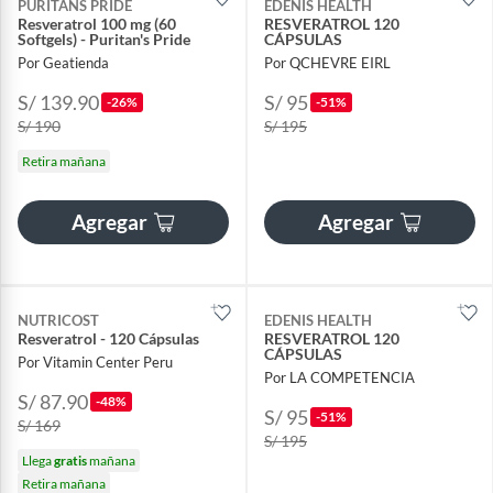
PURITANS PRIDE
EDENIS HEALTH
Resveratrol 100 mg (60
RESVERATROL 120
Softgels) - Puritan's Pride
CÁPSULAS
Por Geatienda
Por QCHEVRE EIRL
S/ 139.90
S/ 95
-26%
-51%
S/ 190
S/ 195
Retira mañana
Agregar
Agregar
NUTRICOST
EDENIS HEALTH
Resveratrol - 120 Cápsulas
RESVERATROL 120
CÁPSULAS
Por Vitamin Center Peru
Por LA COMPETENCIA
S/ 87.90
-48%
S/ 95
-51%
S/ 169
S/ 195
Llega
gratis
mañana
Retira mañana