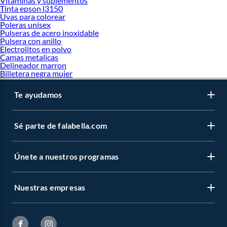
Vitaminas y suplementos
Tinta epson l3150
Uvas para colorear
Poleras unisex
Pulseras de acero inoxidable
Pulsera con anillo
Electrolitos en polvo
Camas metalicas
Delineador marron
Billetera negra mujer
Te ayudamos
Sé parte de falabella.com
Únete a nuestros programas
Nuestras empresas