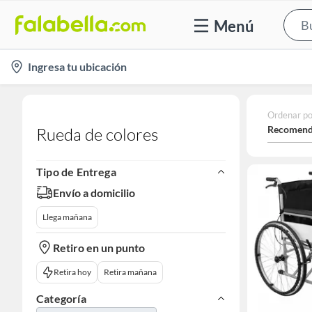
Menú
location-
Ingresa tu ubicación
icon
Ordenar po
Recomend
Rueda de colores
Tipo de Entrega
Envío a domicilio
Llega mañana
Retiro en un punto
Retira hoy
Retira mañana
Categoría