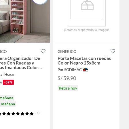
ICO
GENERICO
era Organizador De
Porta Macetas con ruedas
res Con Ruedas y
Color Negro 25x8cm
as Imantadas Color
Por SODIMAC
gai Hogar
S/ 59.90
9
-39%
Retira hoy
 mañana
a mañana
(1)