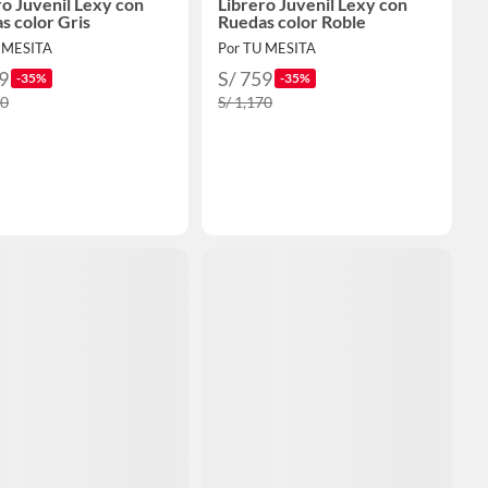
ro Juvenil Lexy con
Librero Juvenil Lexy con
s color Gris
Ruedas color Roble
 MESITA
Por TU MESITA
9
S/ 759
-35%
-35%
70
S/ 1,170