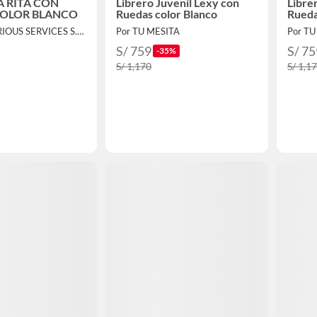
 RITA CON
Librero Juvenil Lexy con
Libre
COLOR BLANCO
Ruedas color Blanco
Rueda
Por GPM VARIOUS SERVICES S.A.C.
Por TU MESITA
Por TU
S/ 759
S/ 75
-35%
S/ 1,170
S/ 1,1