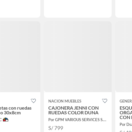
NACION MUEBLES
GENER
tas con ruedas
CAJONERA JENNI CON
ESQU
ro 30x8cm
RUEDAS COLOR DUNA
ORGA
CON 
C
Por GPM VARIOUS SERVICES S.A.C.
NEG
Por Dsa
S/ 799