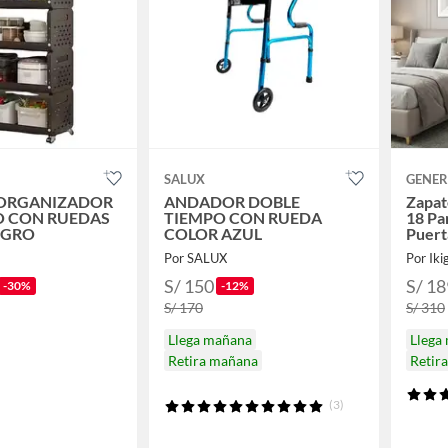
SALUX
GENER
 ORGANIZADOR
ANDADOR DOBLE
Zapat
O CON RUEDAS
TIEMPO CON RUEDA
18 Pa
EGRO
COLOR AZUL
Puert
Rosa
Por SALUX
Por Iki
S/ 150
S/ 18
-30%
-12%
S/ 170
S/ 310
Llega mañana
Llega
Retira mañana
Retir
(3)