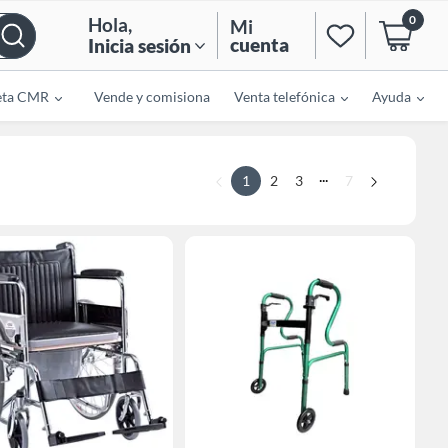
0
Hola
,
Mi
cuenta
Inicia sesión
eta CMR
Vende y comisiona
Venta telefónica
Ayuda
...
1
2
3
7