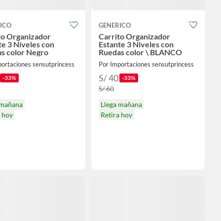
ICO
GENERICO
to Organizador
Carrito Organizador
te 3 Niveles con
Estante 3 Niveles con
s color Negro
Ruedas color \ BLANCO
portaciones sensutprincess
Por Importaciones sensutprincess
S/ 40
-33%
-33%
S/ 60
 mañana
Llega mañana
a hoy
Retira hoy