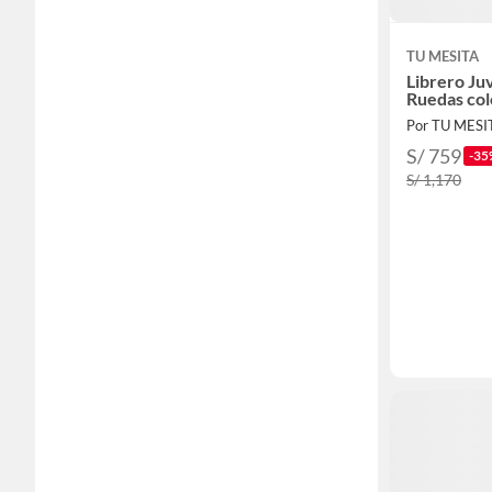
TU MESITA
Librero Ju
Ruedas col
Por TU MESI
S/ 759
-35
S/ 1,170