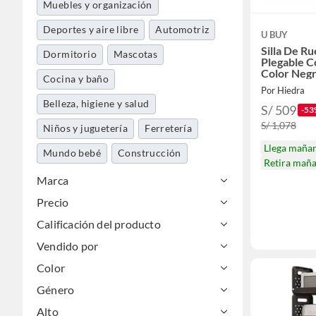
Muebles y organización
Deportes y aire libre
Automotriz
U BUY
Silla De Ru
Dormitorio
Mascotas
Plegable C
Color Neg
Cocina y baño
Por Hiedra
Belleza, higiene y salud
S/ 509
-53
S/ 1,078
Niños y juguetería
Ferretería
Llega maña
Mundo bebé
Construcción
Retira mañ
Decohogar
Marca
Precio
Libros, papelería y celebraciones
Calificación del producto
Maletería y viajes
Jardín y terraza
Vendido por
Herramientas y máquinas
Color
Electrohogar
Tecnología
Género
Música y pasatiempos
Pinturas
Alto