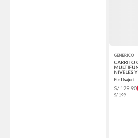
GENERICO
CARRITO
MULTIFUN
NIVELES 
TURQUES
Por Dsajori
S/ 129.90
S/ 199