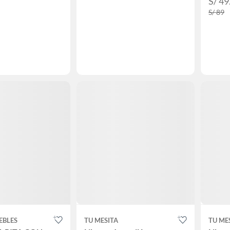
S/ 49
S/ 89
EBLES
TU MESITA
TU ME