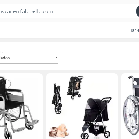
Search
Bar
Tarj
r
:
ados