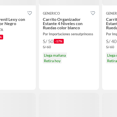
GENERICO
GENER
venil Lexy con
Carrito Organizador
Carri
or Negro
Estante 4 Niveles con
Estan
Ruedas color blanco
Rueda
TA
Por Importaciones sensutprincess
Por Im
%
S/ 50
S/ 40
-17%
S/ 60
S/ 60
Llega mañana
Llega
Retira hoy
Retir