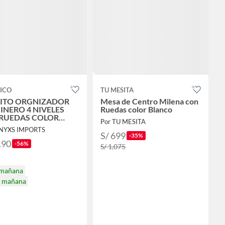
ICO
TU MESITA
ITO ORGNIZADOR
Mesa de Centro Milena con
INERO 4 NIVELES
Ruedas color Blanco
RUEDAS COLOR
Por TU MESITA
O MULTIUSOS
UNYXS IMPORTS
S/ 699
-35%
.90
-56%
S/ 1,075
 mañana
a mañana