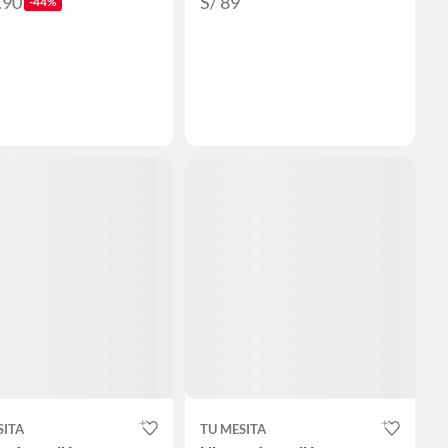
.90
S/ 89
-44%
SITA
TU MESITA