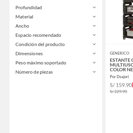
Accesorios moda
Profundidad
Material
Ancho
Espacio recomendado
Condición del producto
Dimensiones
GENERICO
ESTANTE
Peso máximo soportado
MULTIUS
COLOR N
Número de piezas
Por Dsajori
S/ 159.90
S/ 229.90