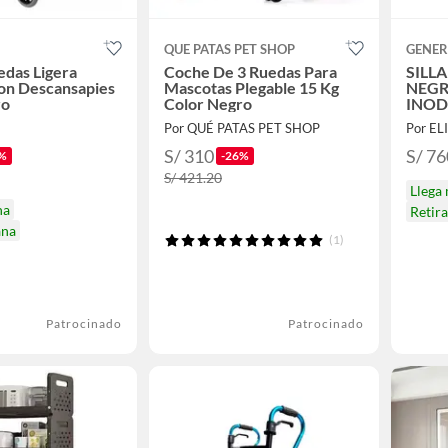
QUE PATAS PET SHOP
GENER
edas Ligera
Coche De 3 Ruedas Para
SILL
on Descansapies
Mascotas Plegable 15 Kg
NEGR
ro
Color Negro
INO
Por QUÉ PATAS PET SHOP
Por EL
S/ 310
S/ 76
%
-26%
S/ 421.20
Llega
na
Retir
ana
(1)
Patrocinado
Patrocinado