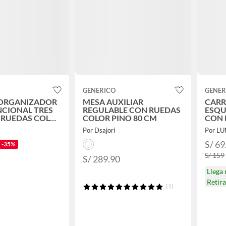
GENERICO
GENER
 ORGANIZADOR
MESA AUXILIAR
CARR
CIONAL TRES
REGULABLE CON RUEDAS
ESQU
Y RUEDAS COLOR
COLOR PINO 80 CM
CON 
A
NEGR
Por Dsajori
Por L
S/ 69
-35%
S/ 159
S/ 289.90
Llega
Retir
(1)