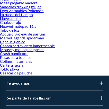
Mesa plegable madera
Sandalias trekking mujer
Lego y armables Pokemon
La rueda del tiempo
Llave stilson
Chaleco rojo
Huawei matepad 11 5
Tubo de luz
Acqua di gio eau de parfum
Marvel legends spiderman
Papel higienico
Casaca cortaviento impermeable
Mouse y mousepad gamer
Crash bandicoot
Pesas para tobillos
Cojines maternales
Cartera fucsia
Toldo playa
Casacas de peluche
Te ayudamos
Sé parte de falabella.com