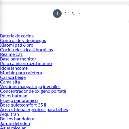
1
2
3
Bateria de cocina
Control de videojuegos
Xiaomi pad 6 pro
Cocina electrica 4 hornillas
Realme c21
Base para monitor
Polo camisero azul marino
Idole lancome
Mueble para cafetera
Casaca beige
Cama alta
Vestidos manga larga juveniles
Concentrador de oxigeno portatil
Polos batman
Espejo panoramico
Bose quietcomfort 35 ii
Aretes hipoalergénicos para bebés
Alquitran
Bolsos bandolera
Jardin del eden
Agua micelar