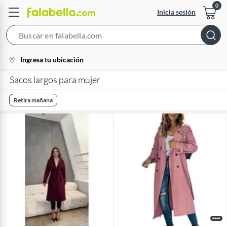
Inicia sesión
Search
Bar
location-
Ingresa tu ubicación
icon
Sacos largos para mujer
Retira mañana