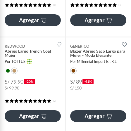
(1)
(1)
Agregar
Agregar
REDWOOD
GENERICO
Abrigo Largo Trench Coat
Blazer Abrigo Saco Largo para
Mujer
Mujer - Moda Elegante
Por TOTTUS
Por Millennial Import E.I.R.L
S/ 79.90
S/ 89
-20%
-41%
S/ 99.90
S/ 150
(2)
Agregar
Agregar