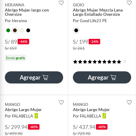
HERANNA
GIOIO
Abrigo Mujer largo con
Abrigo Mujer Mezcla Lana
Oversize
Largo Entallado Oversize​
Por Heranna
Por Good Life23 PE
S/ 89
S/ 199
-44%
-24%
S/ 159
S/ 261
Envío
gratis
(1)
Agregar
Agregar
MANGO
MANGO
Abrigo Largo Mujer
Abrigo Largo Mujer
Por FALABELLA
Por FALABELLA
S/ 299.94
S/ 437.94
-40%
-40%
S/ 499.90
S/ 729.90