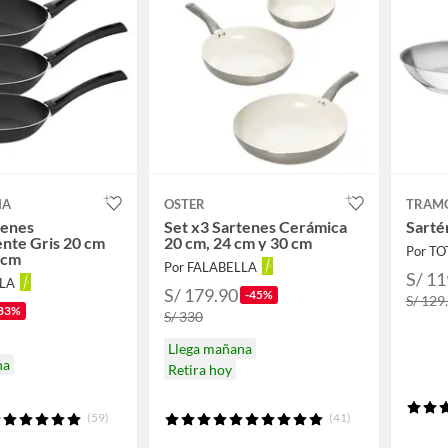
NA
OSTER
TRAM
tenes
Set x3 Sartenes Cerámica
Sarté
nte Gris 20 cm
20 cm, 24 cm y 30 cm
Por T
 cm
Por FALABELLA
S/ 11
LLA
S/ 179.90
-45%
S/ 129
33%
S/ 330
Llega mañana
na
Retira hoy
(59)
(41)