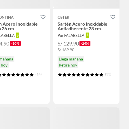
ONTINA
OSTER
n Acero Inoxidable
Sartén Acero Inoxidable
 26 cm
Antiadherente 28 cm
ALABELLA
Por FALABELLA
4.90
S/ 129.90
-10%
-24%
S/ 169.90
 mañana
Llega mañana
a hoy
Retira hoy
(14)
(33)