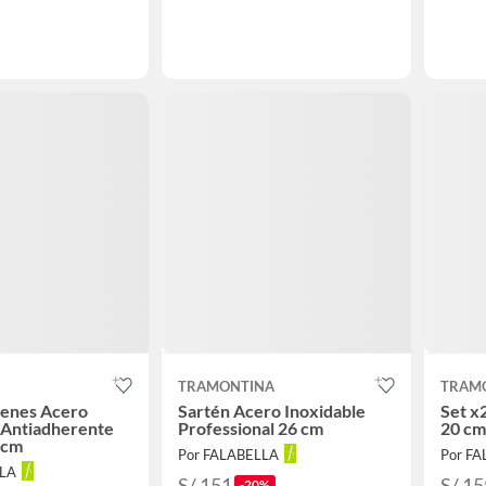
TRAMONTINA
TRAM
tenes Acero
Sartén Acero Inoxidable
Set x
 Antiadherente
Professional 26 cm
20 cm
 cm
Por FALABELLA
Por F
LLA
S/ 151
S/ 15
-20%