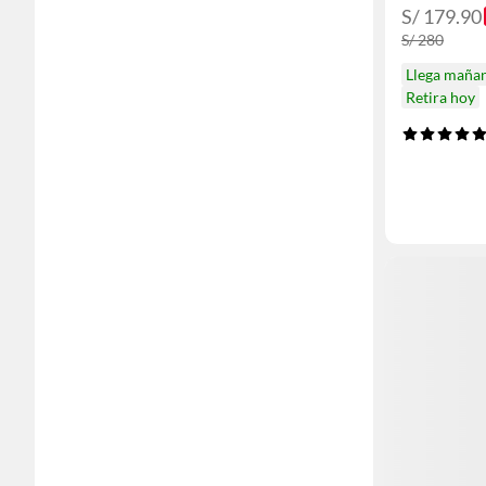
S/ 179.90
S/ 280
Llega maña
Retira hoy