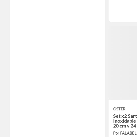
OSTER
Set x2 Sar
Inoxidable
20 cm y 24
Por FALABE