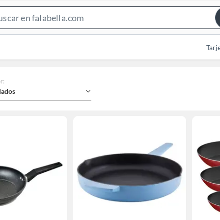
Search
Bar
Tarj
r
:
ados