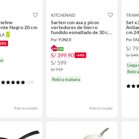
KITCHENAID
TRAM
neline
Sarten con asa y picos
Set x
ente Negro 20 cm
vertedores de hierro
Antia
fundido esmaltado de 30 cm
cm 24
LLA
Azul Velvet
Por YUNER
Por F
18%
S/ 79
S/ 399.90
S/ 149
-44%
na
S/ 599
Llega
S/ 719
Retir
Retira mañana
(13)
Patrocinado
Patrocinado