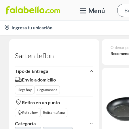
Menú
location-
Ingresa tu ubicación
icon
Ordenar po
Recomend
Sarten teflon
Tipo de Entrega
Envío a domicilio
Llega hoy
Llega mañana
Retiro en un punto
Retira hoy
Retira mañana
Categoría