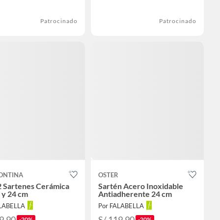
Patrocinado
Patrocinado
ONTINA
OSTER
2 Sartenes Cerámica
Sartén Acero Inoxidable
 y 24 cm
Antiadherente 24 cm
ALABELLA
Por FALABELLA
9.90
S/ 119.90
-20%
-20%