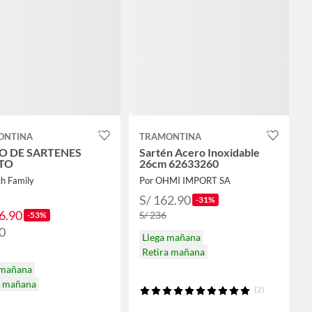
ONTINA
TRAMONTINA
O DE SARTENES
Sartén Acero Inoxidable
TO
26cm 62633260
ch Family
Por OHMI IMPORT SA
S/ 162.90
-31%
6.90
S/ 236
-53%
0
Llega mañana
Retira mañana
 mañana
a mañana
(2)