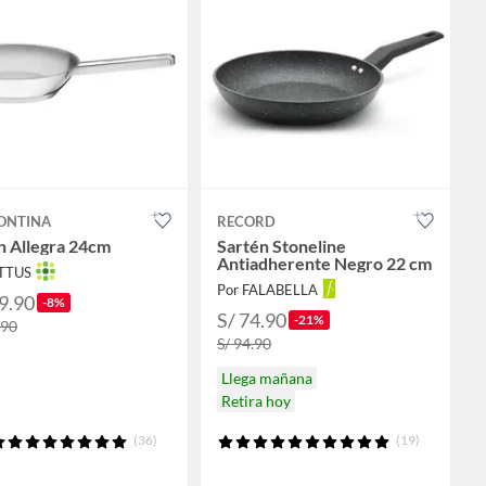
ONTINA
RECORD
n Allegra 24cm
Sartén Stoneline
Antiadherente Negro 22 cm
OTTUS
Por FALABELLA
9.90
-8%
S/ 74.90
-21%
.90
S/ 94.90
Llega mañana
Retira hoy
(36)
(19)