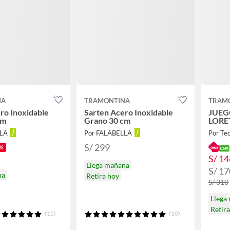
NA
TRAMONTINA
TRAM
ro Inoxidable
Sarten Acero Inoxidable
JUEG
cm
Grano 30 cm
LORE
LLA
Por FALABELLA
Por Te
S/ 299
%
S/ 14
Llega mañana
S/ 17
na
Retira hoy
S/ 310
Llega
Retir
(15)
(10)