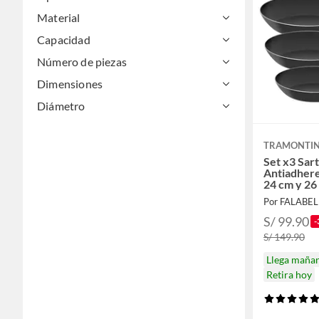
Material
Capacidad
Número de piezas
Dimensiones
Diámetro
TRAMONTI
Set x3 Sar
Antiadhere
24 cm y 26
Por FALABE
S/ 99.90
-
S/ 149.90
Llega maña
Retira hoy