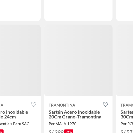
NA
TRAMONTINA
TRAM
ro Inoxidable
Sartén Acero Inoxidable
Sarte
le 24cm
20Cm Grano-Tramontina
30Cm 
entials Peru SAC
Por MAJA 1970
Por RO
S/ 299
S/ 57
%
-9%