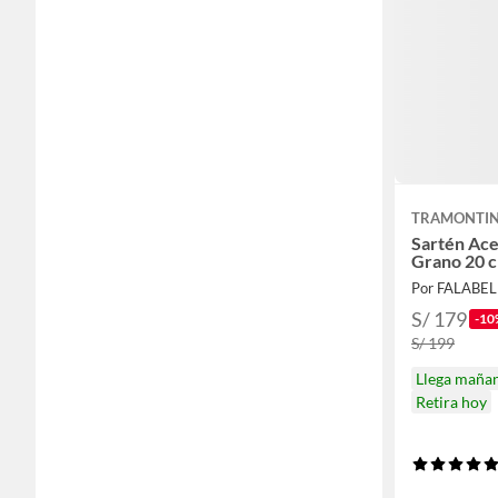
TRAMONTI
Sartén Ace
Grano 20 
Por FALABE
S/ 179
-10
S/ 199
Llega maña
Retira hoy