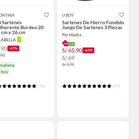
ONTINA
U BUY
3 Sartenes
Sartenes De Hierro Fundido
dherente Burdeo 20
Juego De Sartenes 3 Piezas
 cm y 26 cm
Por Hiedra
ALABELLA
.90
-47%
S/ 65.90
-63%
.90
S/ 69
S/ 179
 mañana
a hoy
(72)
(77)