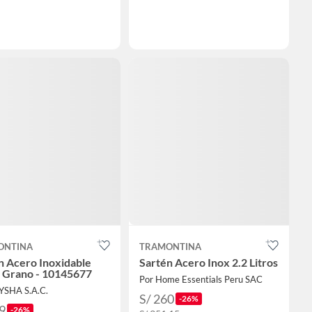
ONTINA
TRAMONTINA
n Acero Inoxidable
Sartén Acero Inox 2.2 Litros
Grano - 10145677
Por Home Essentials Peru SAC
YSHA S.A.C.
S/ 260
-26%
9
-26%