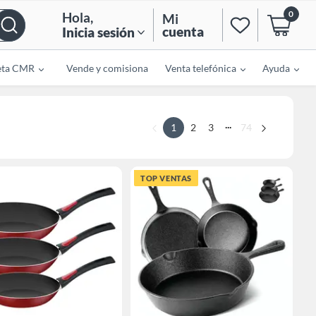
0
Hola
,
Mi
cuenta
Inicia sesión
eta CMR
Vende y comisiona
Venta telefónica
Ayuda
...
1
2
3
74
TOP VENTAS