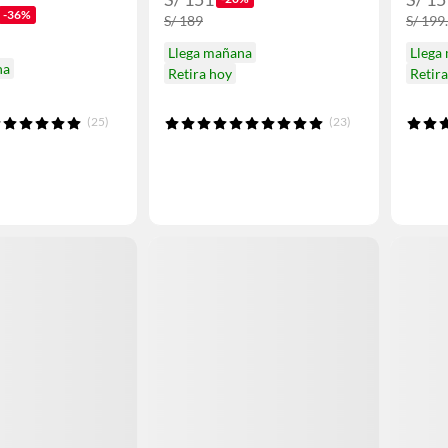
-36%
S/ 189
S/ 199
Llega mañana
Llega
na
Retira hoy
Retir
(25)
(23)