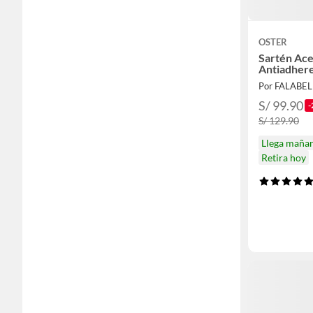
OSTER
Sartén Ace
Antiadher
Por FALABE
S/ 99.90
-
S/ 129.90
Llega maña
Retira hoy