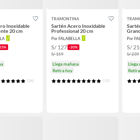
TRAMONTINA
TRAM
ro Inoxidable
Sartén Acero Inoxidable
Sarté
ente 20 cm
Professional 20 cm
Grano
LLA
Por FALABELLA
Por F
S/ 127
S/ 21
23%
-20%
S/ 159
S/ 239
na
Llega mañana
Llega
Retira hoy
Retir
(26)
(13)