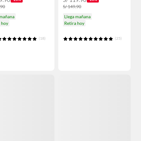
.90
S/ 149.90
 mañana
Llega mañana
a hoy
Retira hoy
(18)
(25)