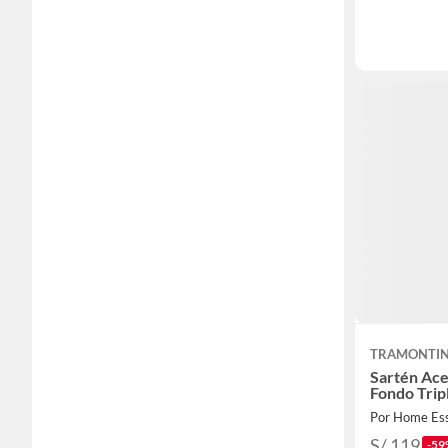
TRAMONTI
Sartén Ace
Fondo Trip
Por Home Ess
S/ 119
-59