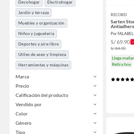
Decohogar
Electrohogar
Jardín y terraza
RECORD
Sarten Sto
Muebles y organización
Antiadher
Niños y juguetería
Por FALABE
S/ 69.90
-
Deportes y aire libre
S/ 84.90
Utiles de aseo y limpieza
Llega maña
Retira hoy
Herramientas y máquinas
Tecnología
Ferretería
Marca
Precio
Accesorios moda
Calificación del producto
Vendido por
Color
Género
Tipo