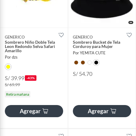
GENERICO
GENERICO
Sombrero Niño Doble Tela
Sombrero Bucket de Tela
Leon Redondo Selva Safari
Corduroy para Mujer
Amarillo
Por YEMITA CUTE
Por dzs
S/ 54.70
S/ 39.99
-43%
S/ 69.99
Retira mañana
Agregar
Agregar