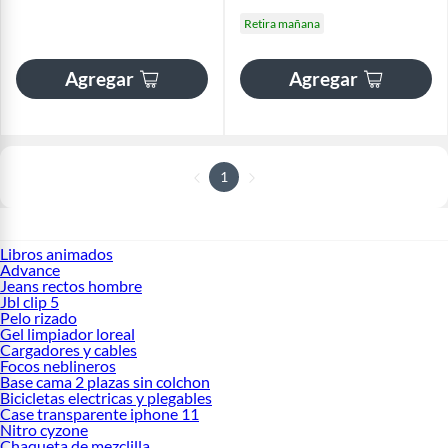
Retira mañana
Agregar
Agregar
1
Libros animados
Advance
Jeans rectos hombre
Jbl clip 5
Pelo rizado
Gel limpiador loreal
Cargadores y cables
Focos neblineros
Base cama 2 plazas sin colchon
Bicicletas electricas y plegables
Case transparente iphone 11
Nitro cyzone
Chaqueta de mezclilla