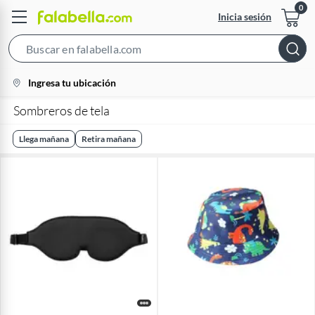
Inicia sesión
Search
Bar
location-
Ingresa tu ubicación
icon
Sombreros de tela
Llega mañana
Retira mañana