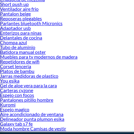
Short push up
Ventilador aire frio
Pantalon beige
Reposeras plegables
Parlantes bluetooth Micronics
Adaptador usb
Enterizos para ninas
Delantales de cocina
Chompa azul
Tubo de aluminio
Batidora manual oster
Muebles para tv modernos de madera
Repetidores de wifi
Corset lenceria
Platos de bambu
Jarras medidoras de plastico
You esika
Gel de aloe vera para la cara
Carteras cyzone
Espejo con focos
Pantalones pitillo hombre
Kuromi
Espejo magico
Aire acondicionado de ventana
Delineador punta plumon esika
Galaxy tab s7 fe
Moda hombre Camisas de vestir