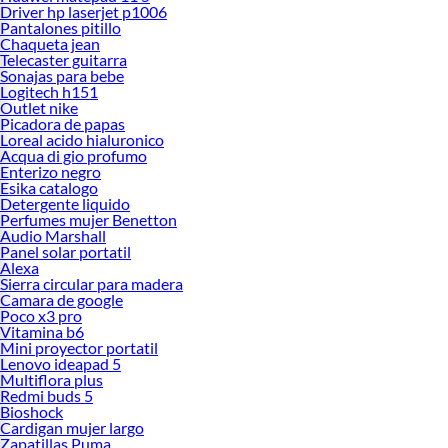
Driver hp laserjet p1006
Pantalones pitillo
Chaqueta jean
Telecaster guitarra
Sonajas para bebe
Logitech h151
Outlet nike
Picadora de papas
Loreal acido hialuronico
Acqua di gio profumo
Enterizo negro
Esika catalogo
Detergente liquido
Perfumes mujer Benetton
Audio Marshall
Panel solar portatil
Alexa
Sierra circular para madera
Camara de google
Poco x3 pro
Vitamina b6
Mini proyector portatil
Lenovo ideapad 5
Multiflora plus
Redmi buds 5
Bioshock
Cardigan mujer largo
Zapatillas Puma