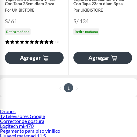
Con Tapa 23cm diam 2pza
Con Tapa 23cm diam 3pza
Por UKIBISTORE
Por UKIBISTORE
S/ 61
S/ 134
Retira mañana
Retira mañana
(1)
Agregar
Agregar
1
Drones
Tv televisores Google
Corrector de postura
Logitech mk470
Pegamento para piso vinilico
Huawei matepad 11 5