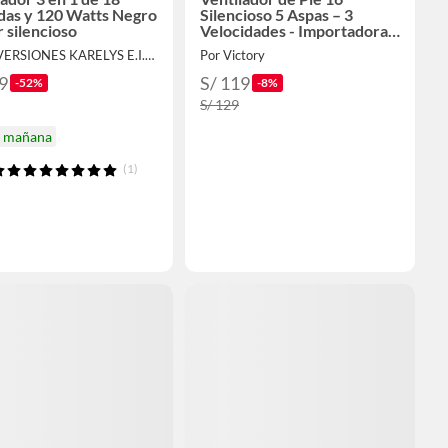
das y 120 Watts Negro
Silencioso 5 Aspas – 3
 silencioso
Velocidades - Importadora
Victory
Por INVERSIONES KARELYS E.I.R.L
Por Victory
9
S/ 119
-52%
-8%
S/ 129
a mañana
(1)