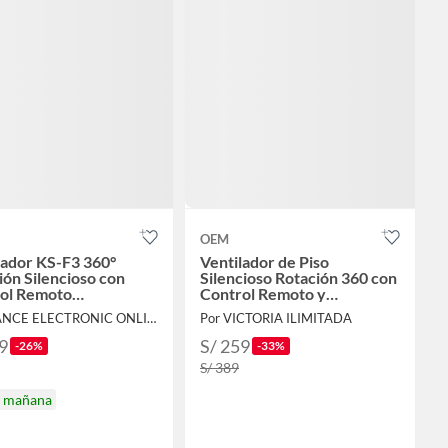
OEM
lador KS-F3 360°
Ventilador de Piso
ión Silencioso con
Silencioso Rotación 360 con
ol Remoto
Control Remoto y
amable
Temporizador KS-F3
Por IVANCE ELECTRONIC ONLINE
Por VICTORIA ILIMITADA
9
S/ 259
-26%
-33%
S/ 389
a mañana