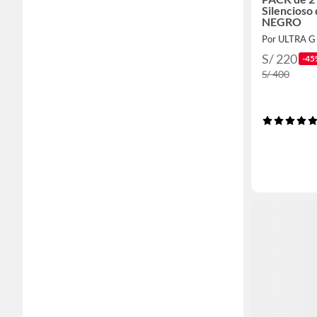
Silencioso
NEGRO
Por ULTRA G
S/ 220
-45
S/ 400