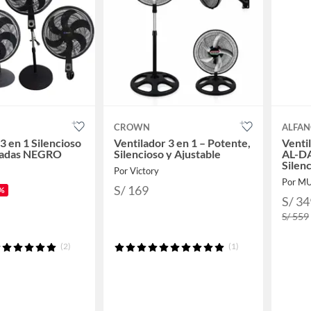
CROWN
ALFA
3 en 1 Silencioso
Ventilador 3 en 1 – Potente,
Venti
gadas NEGRO
Silencioso y Ajustable
AL-DA
Silen
Por Victory
Por M
S/ 169
%
S/ 34
S/ 559
(2)
(1)