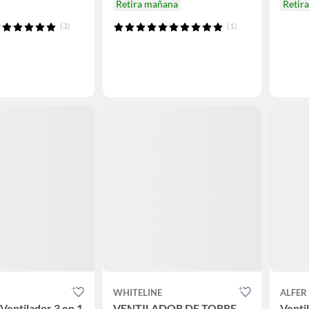
Retira mañana
Retir
(3)
(1)
WHITELINE
ALFER
Ventilador 3 en 1
VENTILADOR DE TORRE
Venti