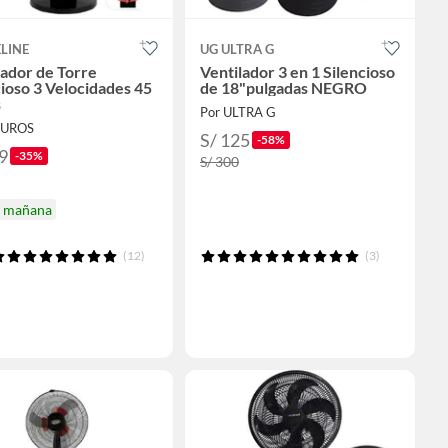
LINE
UG ULTRA G
lador de Torre
Ventilador 3 en 1 Silencioso
cioso 3 Velocidades 45
de 18"pulgadas NEGRO
s
Por ULTRA G
CUROS
S/ 125
-58%
9
-35%
S/ 300
a mañana
(12)
(3)