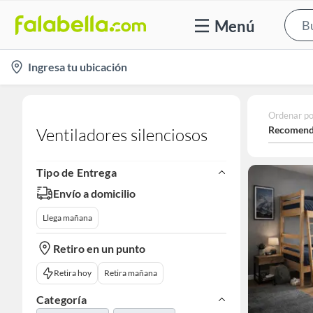
Menú
location-
Ingresa tu ubicación
icon
Ordenar po
Recomend
Ventiladores silenciosos
Tipo de Entrega
Envío a domicilio
Llega mañana
Retiro en un punto
Retira hoy
Retira mañana
Categoría