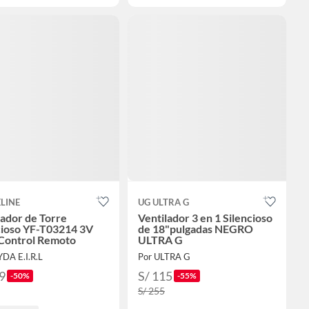
LINE
UG ULTRA G
lador de Torre
Ventilador 3 en 1 Silencioso
cioso YF-T03214 3V
de 18"pulgadas NEGRO
Control Remoto
ULTRA G
YDA E.I.R.L
Por ULTRA G
9
S/ 115
-50%
-55%
S/ 255