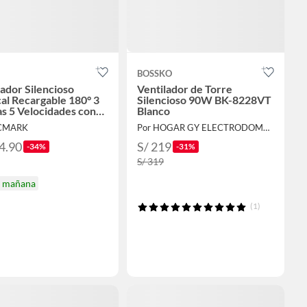
BOSSKO
lador Silencioso
Ventilador de Torre
cal Recargable 180° 3
Silencioso 90W BK-8228VT
as 5 Velocidades con
Blanco
ol Remoto KS-F1
ICMARK
Por HOGAR GY ELECTRODOMESTICOS
4.90
S/ 219
-34%
-31%
S/ 319
a mañana
(1)