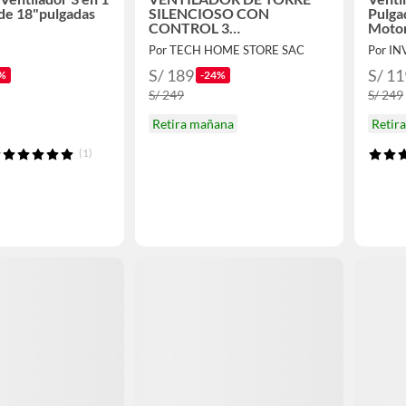
 de 18"pulgadas
SILENCIOSO CON
Pulga
CONTROL 3
Motor
VELOCIDADES 45 WATTS
Por TECH HOME STORE SAC
S/ 189
S/ 11
%
-24%
S/ 249
S/ 249
Retira mañana
Retir
(1)