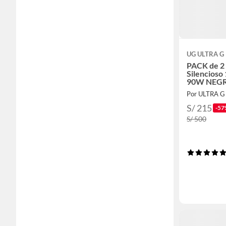
UG ULTRA G
PACK de 2 
Silencioso
90W NEG
Por ULTRA G
S/ 215
-57
S/ 500