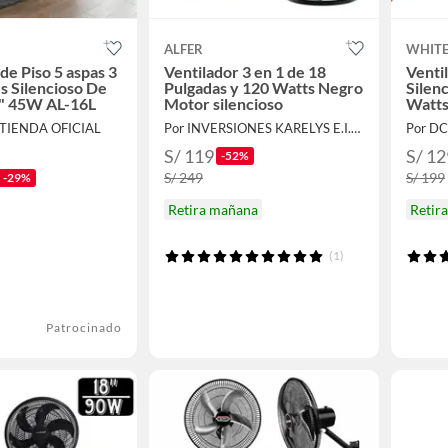
ALFER
WHITE
de Piso 5 aspas 3
Ventilador 3 en 1 de 18
Venti
s Silencioso De
Pulgadas y 120 Watts Negro
Silen
6" 45W AL-16L
Motor silencioso
Watt
 TIENDA OFICIAL
Por INVERSIONES KARELYS E.I.R.L
Por D
S/ 119
S/ 12
-52%
S/ 249
S/ 199
-29%
Retira mañana
Retir
(1)
Patrocinado