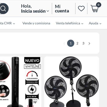
0
Hola
,
Mi
cuenta
Inicia sesión
eta CMR
Vende y comisiona
Venta telefónica
Ayuda
1
2
3