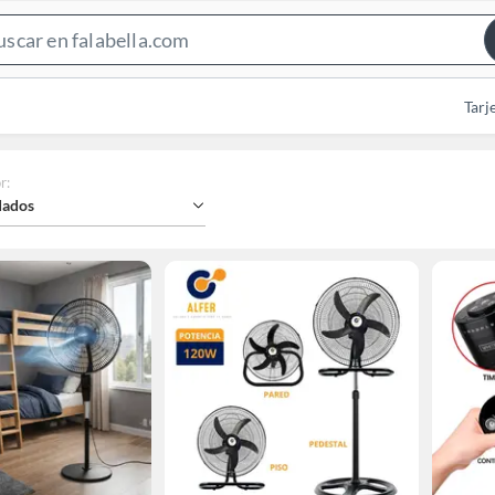
Search
Bar
Tarj
r
:
ados