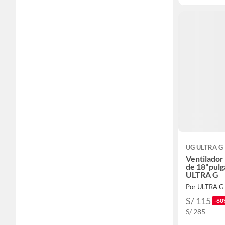
UG ULTRA G
Ventilador 
de 18"pul
ULTRA G
Por ULTRA G
S/ 115
-60
S/ 285