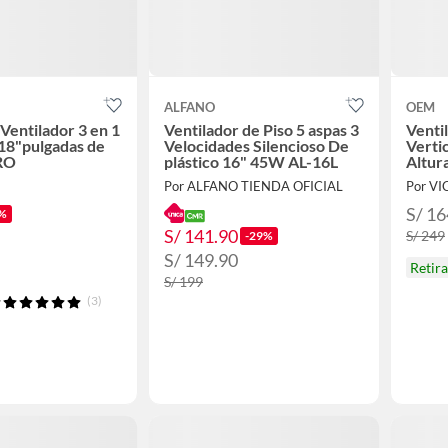
ALFANO
OEM
Ventilador 3 en 1
Ventilador de Piso 5 aspas 3
Venti
 18"pulgadas de
Velocidades Silencioso De
Verti
RO
plástico 16" 45W AL-16L
Altur
Contr
Por ALFANO TIENDA OFICIAL
Por V
S/ 16
%
S/ 141.90
S/ 249
-29%
S/ 149.90
Retir
S/ 199
(3)