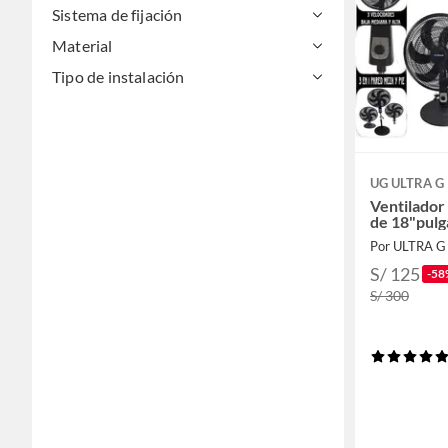
Sistema de fijación
Material
Tipo de instalación
UG ULTRA G
Ventilador 
de 18"pul
Por ULTRA G
S/ 125
-58
S/ 300