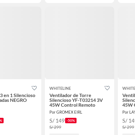
WHITELINE
WHITE
3 en 1 Silencioso
Ventilador de Torre
Venti
gadas NEGRO
Silencioso YF-T03214 3V
Silen
45W Control Remoto
45W 
Por GROMEX EIRL
Por LA
S/ 149
S/ 14
%
-50%
S/ 299
S/ 299