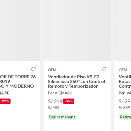
OEM
OEM
OR DE TORRE 76
Ventilador de Piso KS-F3
Venti
R019
Silencioso 360° con Control
Rotac
SO Y MODERNO
Remoto y Temporizador
Contr
Progr
IA PE
Por VICMARK
S/ 249
S/ 28
-32%
-36%
S/ 389
S/ 389
Retira mañana
Retir