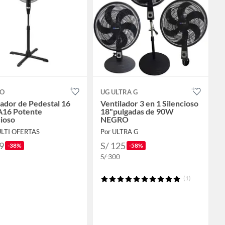
NO
UG ULTRA G
lador de Pedestal 16
Ventilador 3 en 1 Silencioso
16 Potente
18"pulgadas de 90W
cioso
NEGRO
ULTI OFERTAS
Por ULTRA G
9
S/ 125
-38%
-58%
S/ 300
(1)