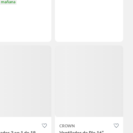
a mañana
CROWN
lador 3 en 1 de 18
Ventilador de Pie 16”